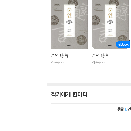
순언 醇言
순언 醇言
참출판사
참출판사
작가에게 한마디
댓글
0