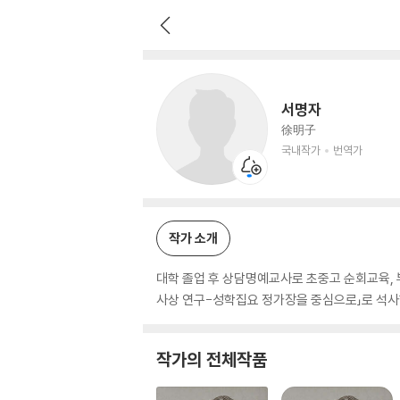
서명자
국내작가
번역가
서명자
徐明子
국내작가
번역가
작가 소개
대학 졸업 후 상담명예교사로 초중고 순회교육, 
사상 연구-성학집요 정가장을 중심으로」로 석사
작가의 전체작품