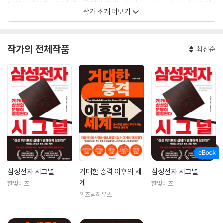
국 데이터저널리즘 어워드 올해의 데이터 기반 탐사보도상’, ‘이달의 기자
작가 소개 더보기
상’ 등을 수상했다. 2020년부터 삼성을 심층 분석하는 기사를 썼다. 2024
년 3월, KBS 시사기획 창에서 방송된 다큐멘터리 <삼성, 잃어버린 10년>
을 만들었다. 이 방송과 관련 기사 등은 500만 번 이상 클릭되며 뜨거운 관
작가의 전체작품
최신순
심을 받았다. 이후 10월에 예기치 못한 삼성의 두 번째 사과문이 발표됐고,
방송에 미처 담지 못한 이야기와 그 후의 삼성을 추가 취재하여 『삼성전자
시그널』을 썼다.
미국 실리콘밸리에서부터 용인시 기흥구까지 삼성의 현재와 미래를 말해
줄 수 있는 사람들을 만나 인터뷰했다. 《칩 워》의 저자 크리스 밀러와 실리
콘밸리 칩 설계의 전설 짐 켈러 등, 세계적 인사와 석학들의 반도체 산업 진
단과 비전을 생생하게 담았다. 삼 성의 위기를 입체적으로 분석해, 삼성의
미래를 판단하기 위한 기준과 관점을 종합적으로 제시하려 했다. 읽고, 만
나고, 쓴다. 그리하여 세상의 풍경을 넓은 시야에서 바라보는 인간이 되려
한다. 네이버에서 ‘서영민 기자’를 구독하면 그 결과물을 가장 먼저 만나볼
삼성전자 시그널
거대한 충격 이후의 세
삼성전자 시그널
계
수 있다. 《거대한 충격 이후의 세계》(위즈덤하우스, 2023)를 썼다.
한빛비즈
한빛비즈
위즈덤하우스