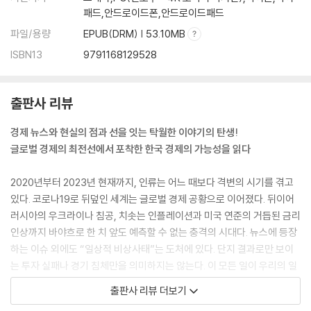
패드,안드로이드폰,안드로이드패드
대 | 미국의 통화 패권은 건재하다 | 레이 달리오, 흥한 것은 결국 쇠한다
파일/용량
EPUB(DRM) | 53.10MB
9장 새로운 불로소득의 시대
ISBN13
9791168129528
무한 반복의 세상 | 글로벌 유동성의 시대 | ‘일만 하면 낙오한다’는 게임의
룰 | 자본주의의 궤도 이탈, 정치를 침식한다 | 특권층의 변주와 공정하다
는 착각 | 코로나는 게임 체인저일까?
출판사 리뷰
10장 인구의 소멸, 성장의 끝
경제 뉴스와 현실의 점과 선을 잇는 탁월한 이야기의 탄생!
미·중 경제 역전의 날은 올까? | 인구가 중국의 발목을 잡는다 | 역전 자체
글로벌 경제의 최전선에서 포착한 한국 경제의 가능성을 읽다
는 가능, 그러나 결국 재역전 | 성장의 종말은 언제나 인구 때문 | 인구 감소
는 왜 발생하는가? | 왜 하필 미국은 마지막까지 웃는가?
2020년부터 2023년 현재까지, 인류는 어느 때보다 격변의 시기를 겪고
[칼럼] 특파원 리포트: 태국의 저출산과 한국의 저출산을 비교해보니
있다. 코로나19로 뒤덮인 세계는 글로벌 경제 공황으로 이어졌다. 뒤이어
러시아의 우크라이나 침공, 치솟는 인플레이션과 미국 연준의 거듭된 금리
11장 기후 위기, 성장 집착이 부른 파국
인상까지 바야흐로 한 치 앞도 예측할 수 없는 충격의 시대다. 뉴스에 등장
지구는 빠르다 | 인간은 연약하다 | 연약한 인간에게 지구는 적당하다 | 인
하는 이슈 외에도 “일상적 비상사태”는 도처에 있다. 단지 결과로만 보이
간은 지구를 파괴해 자멸하고 있다 | 더 잘못한 사람 따지다 멸종한다 | 한
는 투자 실패나 경기 침체만을 의미하지는 않는다. 이 모든 일이 우리의 일
국도 기후 악당국이다 | 10년 후 침몰하는 지구 | 끝을 향한 성장
상과 직접적으로 어떤 관계가 있을까?
출판사 리뷰 더보기