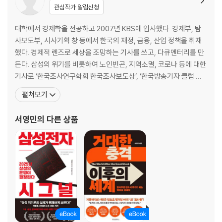
전염병과 정부 방역 수준의 ‘디커플링’ | 그러나 진짜 실패한 곳은 따로 있
관심작가 알림신청
다 | 틀린 물가 전망, 4개의 산이 되다 | 돌아온 거대 인플레이션의 시대
[칼럼] ‘지나간’ 헬리콥터 머니 시대의 절정
대학에서 경제학을 전공하고 2007년 KBS에 입사했다. 경제부, 탐
사보도부, 시사기획 창 등에서 한국의 재정, 금융, 산업 정책을 취재
4장 두 갈래의 길: 인플레이션의 세기
했다. 경제적 렌즈로 세상을 조망하는 기사를 쓰고, 다큐멘터리를 만
인플레이션 비관론 vs 낙관론 | 경제 모순의 상징, 스태그플레이션 | 원인
든다. 삼성의 위기를 비롯하여 노인빈곤, 지역소멸, 코로나 등에 대한
은 ‘비효율’ | 스태그플레이션은 노동을 밀어냈다 | 다시 스태그플레이션
기사로 ‘한국조사연구학회 한국조사보도상’, ‘한국방송기자 클럽 올
공포의 시대 | 경기 침체란 무엇인가? | 미국 인플레이션의 역사 | 아무것
해의 방송기자상’, ‘한국 데이터저널리즘 어워드 올해의 데이터 기반
펼쳐보기
도 하지 않으면 지나갈 인플레이션 | 다가올 인플레이션의 ‘제5원소’
탐사보도상’, ‘이달의 기자상’ 등을 수상했다. 2020년부터 삼성을 심
층 분석하는 기사를 썼다. 2024년 3월, KBS 시사기획 창에서 방송
서영민
의 다른 상품
5장 패권 경쟁이 자극할 인플레이션의 미래
된 다큐멘터리 <삼성, 잃어버린
균열의 징후 | 무너지는 ‘키신저 질서’ | 한국의 부상도 균열의 주요 이유 |
바이든 시대에도 키신저 질서는 무너진다 | 중국, 미국을 닮은 혁신의 땅 |
현대 중국을 탄생시키고, 다시 침몰시키려는 미국의 아이러니 | 패권 경쟁
의 세 폭탄
[칼럼] “우리가 발명한 반도체, 이제 집으로 가져와야죠”
6장 돌아온 권위주의의 시간
빈 살만과 바이든의 악연 | 잔혹하지만 개혁적인 군주, 빈 살만은 굳건하다