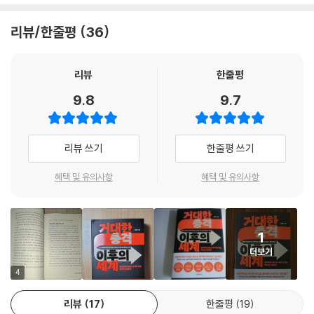
12장 고장 난 나침반, GDP
2021년만 해도 요소수 대란으로 대한민국 물류가 마비될 뻔했다. 배달에
GDP라는 발명품 | 한국을 GDP로만 표현한다면 | 고장 난 나침반이 인류
의존하던 민족이 그전에는 관심도 없던 요소라는 존재 하나로 난리가 난
리뷰/한줄평
36
생존을 위협한다 | 한국의 민낯을 담을 지표가 필요하다 | 우리는 이미 행
것이다. 디젤 자동차에 반드시 필요한 요소수는, 환경 정책을 이유로 한국
복에 이르는 답을 알고 있다
에서는 100% 수입해야만 하는데 요소의 원료는 중국 석탄이며, 코로나로
인해 중국 내 제조업 전력난으로 석탄이 부족해졌고, 석탄 가격은 치솟았
리뷰
한줄평
13장 인간을 응시하는 경제만 지속 가능하다
고, 중국 석탄의 대체 국가인 제3국의 쿠데타와 내란 등으로…… 끝도 없이
9.8
9.7
“잘사는 사람들은 좋은 사람 되기 쉬워” | 빈곤 경제학 | 가난한 사람에게
연결된다. 이미 세계 경제는 치밀하게 연결되어 있다. ‘세계의 공장’인 중국
불리한 도덕적 잣대 | 현실에 구체적으로 가닿는 빈곤 극복의 대안
의 부품 공급이 부족해지자 한국의 현대차도 생산라인이 멈췄고, 미국도
반도체 공급 부족으로 자동차 생산이 막혔다. 거대한 인플레이션의 불을
리뷰 쓰기
한줄평 쓰기
주석
지핀 사건도 바로 미국의 자동차 가격이다.
혜택 및 유의사항
혜택 및 유의사항
“바이든이 어지간히 답답했던 모양이다. 반도체가 부족해 차를 못 만드는
상황이 왔기 때문이다. 우리는 반도체 하면 스마트폰이 먼저 생각나지만,
바이든의 머릿속은 자동차용 반도체로 가득했다.(자동차는 전자 기기화되
1
어 한 대에 수백, 수천 개의 반도체가 필요한 기계가 되었다. 전기차가 아닌
더보기
내연기관차도 그렇다.) 인플레이션이 걷잡을 수 없이 가팔라진 최초의 원
인은 자동차 가격이었다. 미국의 자동차 생산이 차질을 빚고, 그 결과 중고
4
차 가격이 미친 듯 뛰어올랐다. 에너지 가격 상승을 뺀 2021년 미국 물가
리뷰
17
한줄평
19
상승률의 3분의 1을 자동차 한 품목이 들어 올렸다.”(본문 43쪽 중에서)