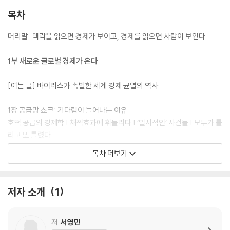
목차
머리말_맥락을 읽으면 경제가 보이고, 경제를 읽으면 사람이 보인다
1부 새로운 글로벌 경제가 온다
[여는 글] 바이러스가 촉발한 세계 경제 균열의 역사
1장 공급망 쇼크: 기다림이 늘어나는 이유
호떡 공급의 경제학 | 채찍효과에 휘둘리다 | ‘일시적인’ 사건들 | 모두가 틀
리고 또 틀렸다
[칼럼] ‘일상적 비상사태’의 시대
목차 더보기
2장 좌절된 꿈: 푸틴의 복수
세계의 오판 | 2022년의 지정학: 도발은 어려울걸? | 푸틴의 탄생 | 오판과
저자 소개
1
오판과 오판 | 그럼에도 메아리치는 보편의 목소리
3장 네 개의 산: 전염병, 반도체, 금리, 인플레이션
저
서영민