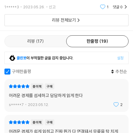
로 구긴 기관은 없다. 물가와 경기 전망 모두에 실패했다. 세계 시장이 급격
지 방법이 보인다. 대공황을 야기한 ‘빌런’ 푸틴을 탄생시킨 권위주의의 배
1*****3
2023.05.26.
신고
1
댓글
0
히 얼어붙은 데
경, 강화되는 미·중 분쟁에서 한국인은 과연 어떤 방향성을 가져야 할지 등
리뷰 전체보기
맥락을 이해하면 현상 하나에 속지 않고 큰 흐름을 읽을 수 있다. 기저에 도
사리고 있는 위험에 대비하는 혜안과 문제에 대처할 무기를 얻는 것이다.
위기의 시대인 만큼 미래를 경고하는 책이나 세계적인 석학의 전망을 담은
리뷰
17
한줄평
19
책이 쏟아지고 있다. 모두가 입을 모아 지금은 세계 경제가 완전히 재편되
는 시기라고 말한다.
클린봇
이 부적절한 글을 감지 중입니다.
설정
“그렇다. 이 인플레이션의 ‘제5원소’를 본격적으로 탐색하지 않고 인플레
이션의 방향을 점치는 것은 무의미할 수 있다. 하버드대학 케네스 로고프
구매한줄평
추천순
교수는 2023년 전미경제학회 정기총회에서 “우리는 충격(shock)의 시
대를 살고 있다. 세계 경제의 전환점에 있는지도 모른다”라고 말했다. 그렇
종이책
구매
게 된다면 지금까지의 사건은 진짜 이야기가 시작되기 전의 ‘프리퀄’에 지
어려운 경제를 섬세하고 담담하게 읽게 한다
나지 않는지도 모른다.”(본문 124쪽 중에서)
s*****7
2023.05.12.
2
그러나 언제까지 글로벌 이슈에 휘둘릴 수는 없기에, 우리는 ‘이후의 세
계’를 향해 나아가야 한다. 그래서 저자는 작금의 ‘거대한 충격’을 불러온
종이책
구매
현상부터 낱낱이 알기 위해 분투한다. 1부는 인플레이션 이해에 집중한다.
어려운 경제가 쉽게 읽히고 진짜 뭔가 다 연결돼서 무릎을 탁 치게