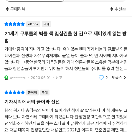
구매리뷰
추천순
이렇듯 공급망 병목으로 시작된 세계 경제 질서의 대혼란과 복잡한 경제학
원리를 일명 ‘호떡의 경제학’([호떡집 줄이 2배 길어지면 기다림은 6배 된
eBook
구매
다], KBS, 2021.12.18.)이라는 글로 쉽고 명쾌하게 정리해 주목받은 기자
가 있었다. 바로 KBS 서영민 기자다. 여기까지도 빙산의 일각이다. 이전에
21세기 구루들의 벽돌 책 몇십권을 한 권으로 재미있게 읽는 방
도 이후에도 서영민 기자의 손과 발은 바빴다. 늘 경제 뉴스의 최전선에서
법
현실 경제의 현상들을 촘촘하게 포착하고, 알기 쉽게 풀어헤쳐서 국민이
거대한 충격이 지나가고 있습니다. 유례없는 펜데믹과 버블과 글로벌 인플
불안에 떨지 않고 진실을 바로 볼 수 있도록 힘이 되는 글을 써왔다. ‘아는
레이션과 전쟁과 자유무역체제의 균열 등이 불과 몇 년 사이에 지나가고
만큼 보인다’ ‘아는 것이 힘이다’라는 명제를 서영민 기자의 예리하고도 깊
있습니다. 그동안 한국의 기득권들은 거대 언론사들을 소유한 덕분에 서민
이 있는 시선이 담긴 책 『거대한 충격 이후의 세계』를 통해 경험할 수 있다.
들과 청년층들이 투기판에 뛰어들게 해서 청년들의 주머니를 후려 친 돈으
세계의 변화가 한국에 던지는 도전 과제를 어떻게 바라보고 이겨낼 것인지
로 건설사와 금융사들이 배불리게 만드는데 성공했지요. 건설사와 금융 모
c******e
2023.06.01.
신고
2
댓글
0
피아를 적극 밀어
‘경제의 맥락’을 통해 안내한다.
종이책
구매
“충격의 시대, 경제 흐름의 맥락을 읽는 사람만이 세상을 주도한다.”
기자시각에서의 글이라 신선
불황과 위기에도 꺾이지 않는 무기가 될 “맥락의 경제학”
항상 위기나 충격등의 단어가 들어가면 책이 잘 팔리는지 이 책 제목도 그
러다 보니 자연스레 구매하게 되었습니다 한장한장 객관적으로 잘 적었네
맥락을 모르는 경제는 공포다. 경제 통계는 숫자와 결과로 말하지만, 모든
요 영화소개하면서 글을 적는 스타일이 유행인가 최근 서적에 자주 접하네
경제 현상에는 인과관계가 있고, 인간의 모든 활동과 긴밀하게 연결되어
요 다음 대목이 인정할만한 내용인듯 2021년 이후 미 연준만큼 체면 제대
있다. 그래서 맥락을 알면 어떤 위기가 닥쳐도 지금 우리가 무엇을 해야 할