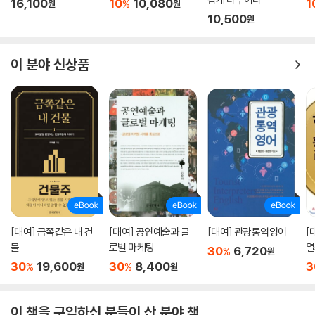
16,100
10
10,080
1
%
원
원
을 연 이야기를 읽는 재미 또한 쏠쏠하다.
10,500
원
이 분야 신상품
[대여] 금쪽같은 내 건
[대여] 공연예술과 글
[대여] 관광통역영어
[
물
로벌 마케팅
열
30
6,720
%
원
30
19,600
30
8,400
3
%
%
원
원
이 책을 구입하신 분들이 산 분야 책