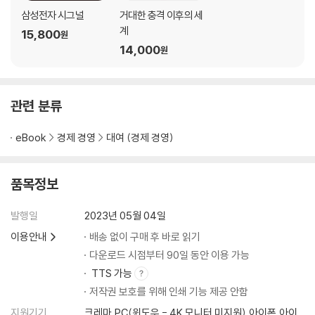
| 빌런의 무대가 되어가는 지구촌 | 최대 도전은 중국의 존재 자체 | ‘경제
삼성전자 시그널
거대한 충격 이후의 세
성장’과 ‘권위주의 강화’의 동행 | 권위주의가 세계 질서를 바꾼다 | 글로벌
계
15,800
원
질서의
14,000
원
‘상수’가 된 권위주의 | 한국은 이 중력을 거부할 수 없다
2부 다른 호모 이코노미쿠스의 등장
관련 분류
[여는 글] 물고기는 존재하지 않는다
eBook
경제 경영
대여 (경제 경영)
7장 삼성의 기술 우위는 어디서 멈추나
독이 든 사과를 베어 물고도 건재한 삼성 | 2022년 GOS 사태 | 고작 발
품목정보
열? 스마트폰 성능의 상징 | 성능과 효율은 모두 애플의 것 | 삼성 파운드리
의 기술적 난관 | GOS 사태의 본질: 삼성의 깊은 위기
발행일
2023년 05월 04일
[칼럼] 일본 반도체의 전성기는 어떻게 끝장났나
이용안내
배송 없이 구매 후 바로 읽기
다운로드 시점부터 90일 동안 이용 가능
8장 미친 달러의 시대, 그 시작과 끝
TTS 가능
1916: ‘거대한 생산력’의 나라로 부상한 미국 | 1931: 팽창, 패권을 향해 가
저작권 보호를 위해 인쇄 기능 제공 안함
는 전간기 | 1944: 패권, 브레턴우즈 체제 | 1970년대: 달러의 위기 | 위기
지원기기
크레마,PC(윈도우 - 4K 모니터 미지원),아이폰,아이
의 극복: 페트로 달러와 플라자합의 | 2022: 여전한 달러 패권, 킹 달러 시