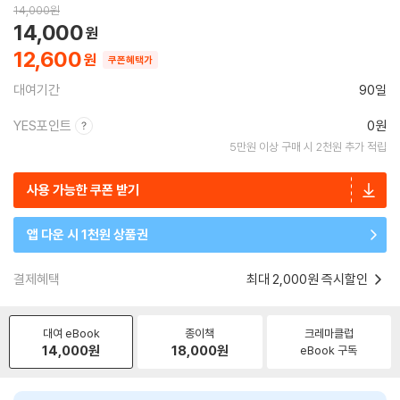
14,000
원
14,000
12,600
쿠폰혜택가
대여기간
90일
YES포인트
0원
5만원 이상 구매 시 2천원 추가 적립
사용 가능한 쿠폰 받기
앱 다운 시 1천원 상품권
결제혜택
최대 2,000원 즉시할인
대여 eBook
종이책
크레마클럽
14,000
원
18,000
원
eBook 구독