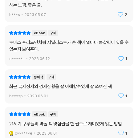
기자정신을 발휘해 물불 가리지 않고 정치, 사회, 역사, 심리 이야기를 넘
하는 느낌. 좋은 글.
나들며 대중의 알 권리를 충족해준다. 2부는 경제하는 목적 자체를 의심의
h***s
2023.05.07.
2
눈초리로 바라본다. ‘효율’은 물론 좋은 것이고 인류를 발전시킨 동력 가운
데 하나지만, 결국에는 수단에 불과하기에 대안이 되지 못한다. 그렇다면
우리는 무엇을 해야 할까? 저자는 ‘인간을 응시하는’ 경제만 상대할 것이
eBook
구매
며, 맥락이 그 길을 안내할 것이라고 제시한다.
토마스 프리드만처럼 저널리스트가 쓴 책이 얼마나 통찰력이 있을 수
있는지 보여준다.
이제 ‘한국인’의 시선으로 경제 현상을 제대로 바라보자!
o*****u
2023.06.12.
1
세계 경제에 휘말리지 않도록 알기 쉽게 풀어낸 ‘스토리텔링 경제의 힘’!
위기는 기정사실화되었다. 그렇다고 망연자실 바라볼 수만은 없다. 역사는
종이책
구매
반복된다고 무작정 낙관할 수만도 없다. 위기는 진화하고 있다. 세계화는
최근 국제정세와 경제상황을 잘 이해할수있게 잘 쓰여진 책
모든 현상을 연결해 힘의 균형을 무너뜨리고 금융, 경제, 정치의 실패마저
b****p
2023.06.01.
1
공유한다. 반도체 사태를 겪은 바이든이 해외로 나간 제조업을 다시 미국
으로 복귀시키기 위해 자국 내 지원을 강화하고 중국에 불이익을 주려고
한 것도 같은 맥락이다. 그런데 과연 이것이 답일까? 일시적인 자구책은 아
eBook
구매
닐까? 또한 한때 미국을 위협하며 반도체 강국으로 부상했던 일본이 어떻
21세기 구루들의 벽돌 책 몇십권을 한 권으로 재미있게 읽는 방법
게 끝장났는지도 책에 자세히 나와 있다.
c******e
2023.06.01.
1