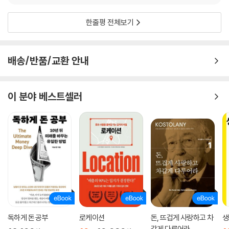
“당시 미국에서는 ‘일본이 미국을 다 사버릴 것이며, 미국은 일본에게 경제
적으로 지배당할 것’이라는 두려움이 가득했다. 우울한 미래가 일본과 결
한줄평 전체보기
부되는 것이 이상한 일은 아니었던 셈이다. 이 기분 나쁜 불안감 앞에서 미
국은 일본을 희생양 삼기로 했다. 미국은 힘으로 해결한다. 플라자합의(19
85)로 환율을 조정하고, 미일반도체협정(1986)으로 일본의 반도체 경쟁
배송/반품/교환 안내
력을 강제로 꺾어버렸다. 이번에도 미국은 똑같다. 미국의 기술이 들어간
첨단 반도체 장비는 더 이상 중국에 수출할 수 없다.”(본문 148~149쪽
중에서)
이 분야 베스트셀러
앞으로 패권 경쟁은 인플레이션을 더욱 자극할 텐데, 한국은 과연 어떻게
살아남아야 할까? 저자는 전반부에서 경제 현상의 퍼즐을 하나하나 풀어
헤쳤다면, 후반부에서는 다시 총체적 맥락에서 세상을 바라보도록 이끈다.
넓은 시야로 보면, 결코 피할 수 없는 다음 충격이자 인류에게 가장 중요한
문제인 인구와 기후 위기가 보인다. 역시 수많은 경제 현상과 연결되어 있
다. 이 지점에서 ‘한국인 기자’로서 지금까지 씨줄과 날줄로 풀어헤친 경제
적 혜안들을 다시 짜내어 한국 독자가 극복의 대안을 함께 떠올릴 수 있도
록 설득력 있게 방향을 제시한다. 자본시장의 흐름을 이토록 명징하게 깨
우치면서도, 어떠한 경제 이슈에도 흔들리지 않고 살아남는 무기를 얻을
독하게 돈 공부
로케이션
돈, 뜨겁게 사랑하고 차
생
수 있는 힘이 이 책에 있는 이유다. 더불어 경제 스토리텔링의 새로운 지평
갑게 다루어라