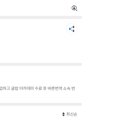
업하고 글밥 아카데미 수료 후 바른번역 소속 번
최신순