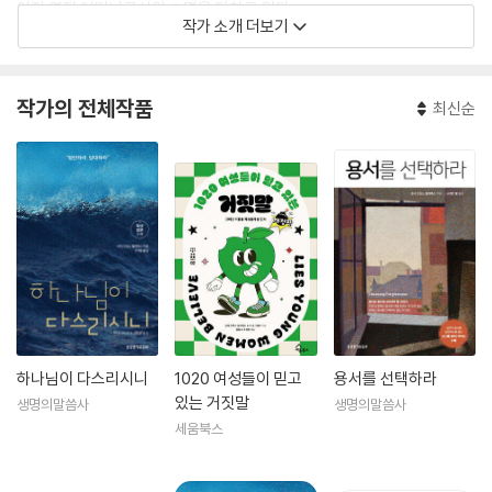
이자 영적 어머니로서의 소명을 다하고 있다.
작가 소개 더보기
1,000여 개 채널을 통해 미국 전역에 방송되었던 라디오 방송을 진행하기
도 했으며, 그녀의 저서들은 300만 부 이상 팔렸고, 베스트셀러 작가이자
작가의 전체작품
최신순
토마스 넬슨 출판사의 전 사장인 로버트 월게머스와 결혼하여 미시간주에
서 살고 있다.
한국에 소개된 그녀의 저서로는 『왕의 정원으로』, 『감사가 이끄는 삶』, 『거
룩함: 하나님이 함께하시는 성품』, 『깨어짐: 하나님이 사용하시는 마음』,
『내어맡김: 하나님이 다스리시는 의지』 등이 있다.
하나님이 다스리시니
1020 여성들이 믿고
용서를 선택하라
있는 거짓말
생명의말씀사
생명의말씀사
세움북스