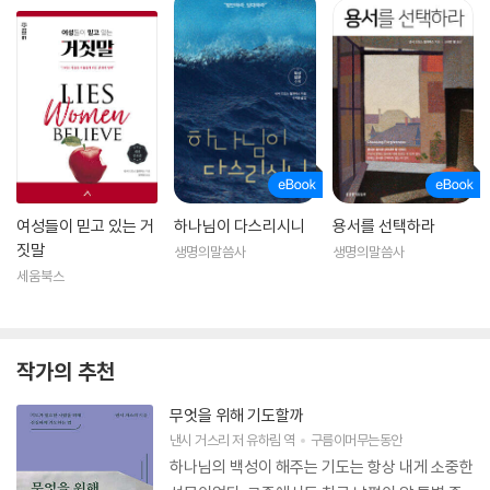
여성들이 믿고 있는 거
하나님이 다스리시니
용서를 선택하라
짓말
생명의말씀사
생명의말씀사
세움북스
작가의 추천
무엇을 위해 기도할까
낸시 거스리
저
유하림
역
구름이머무는동안
하나님의 백성이 해주는 기도는 항상 내게 소중한