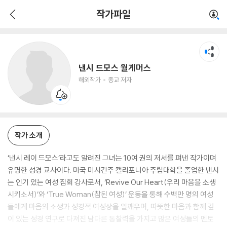
낸시 드모스 월게머스
작가파일
해외작가
종교 저자
낸시 드모스 월게머스
해외작가
종교 저자
작가 소개
‘낸시 레이 드모스’라고도 알려진 그녀는 10여 권의 저서를 펴낸 작가이며
유명한 성경 교사이다. 미국 미시간주 캘리포니아 주립대학을 졸업한 낸시
는 인기 있는 여성 집회 강사로서, ‘Revive Our Heart(우리 마음을 소생
시키소서)’와 ‘True Woman(참된 여성)’ 운동을 통해 수백만 명의 여성
들에게 마음의 소생과 성경적 여성상을 일깨우며, 따뜻한 마음과 함께 깊
이 있는 성경 연구로 다져진 남다른 통찰력을 가지고 많은 여성들의 멘토