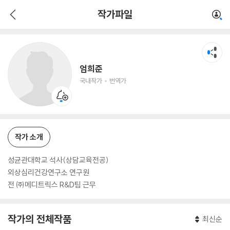
엄희준
작가파일
국내작가
번역가
엄희준
국내작가
번역가
작가 소개
성균관대학교 석사(상담교육전공)
외상심리건강연구소 연구원
전 ㈜메디트릭스 R&D팀 근무
작가의 전체작품
최신순