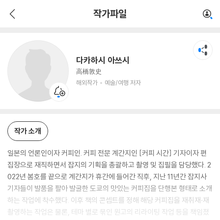
다카하시 아쓰시
작가파일
해외작가
예술/여행 저자
다카하시 아쓰시
高橋敦史
해외작가
예술/여행 저자
작가 소개
일본의 언론인이자 커피인. 커피 전문 계간지인 [커피 시간] 기자이자 편
집장으로 재직하면서 잡지의 기획을 총괄하고 촬영 및 집필을 담당했다. 2
022년 봄호를 끝으로 계간지가 휴간에 들어간 직후, 지난 11년간 잡지사
기자들이 발품을 팔아 발굴한 도쿄의 맛있는 커피집을 단행본 형태로 소개
하는 작업에 착수했다. 이후 책의 콘셉트를 정해 해당 커피집을 재취재·재
촬영하는 작업은 물론, 테마 별로 묶인 원고의 리라이팅 작업 등을 책임졌