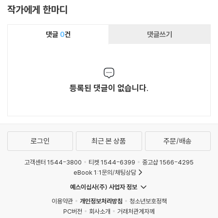
작가에게 한마디
댓글
0
건
댓글쓰기
등록된 댓글이 없습니다.
로그인
최근 본 상품
주문/배송
고객센터 1544-3800
티켓 1544-6399
중고샵 1566-4295
eBook 1:1문의/채팅상담
예스이십사(주) 사업자 정보
이용약관
개인정보처리방침
청소년보호정책
PC버전
회사소개
거래처관계자께