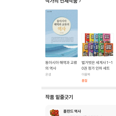
작가의 전체작품
동아시아 해역과 교류
벌거벗은 세계사 1~1
의 역사
0권 정가 인하 세트
온샘
아울북
품절
작품 밑줄긋기
폴란드 역사