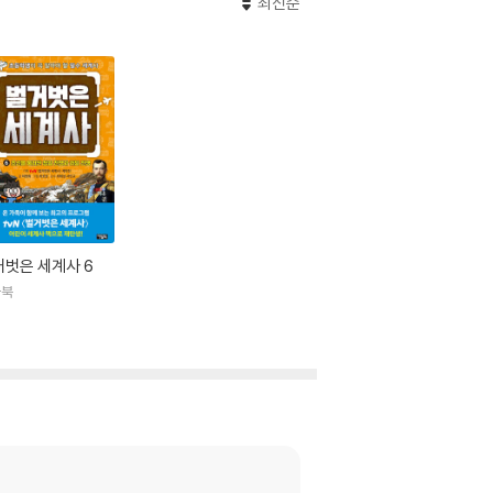
최신순
거벗은 세계사 6
울북