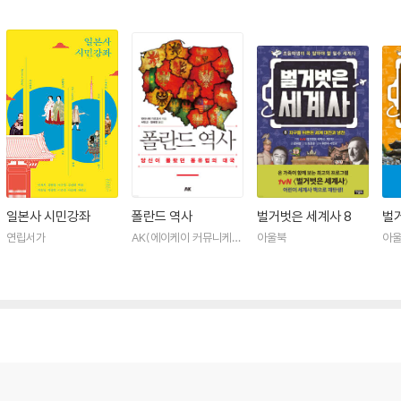
일본사 시민강좌
폴란드 역사
벌거벗은 세계사 8
벌
연립서가
AK(에이케이 커뮤니케이
아울북
아
션즈)