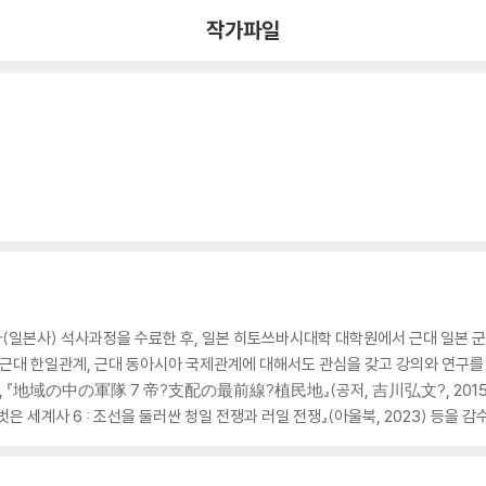
작가파일
(일본사) 석사과정을 수료한 후, 일본 히토쓰바시대학 대학원에서 근대 일본 군
 근대 한일관계, 근대 동아시아 국제관계에 대해서도 관심을 갖고 강의와 연구를 
5), 『地域の中の軍隊 7 帝?支配の最前線?植民地』(공저, 吉川弘文?, 201
거벗은 세계사 6 : 조선을 둘러싼 청일 전쟁과 러일 전쟁』(아울북, 2023) 등을 감