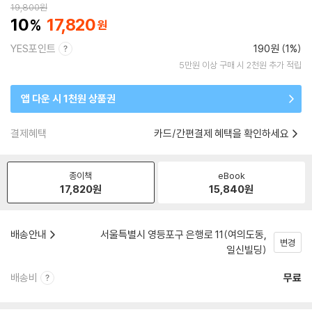
19,800
원
10
17,820
YES포인트
190원 (1%)
5만원 이상 구매 시 2천원 추가 적립
앱 다운 시 1천원 상품권
결제혜택
카드/간편결제 혜택을 확인하세요
종이책
eBook
17,820
원
15,840
원
배송안내
서울특별시 영등포구 은행로 11(여의도동,
변경
일신빌딩)
배송비
무료