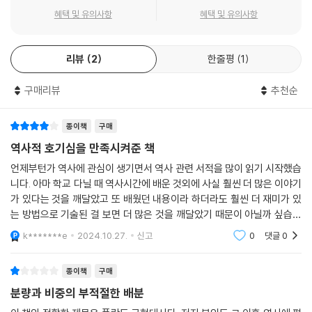
온 폴란드인들의 이야기. 잠재력이 가득한 지역 대국 폴란드는 지금 어디
혜택 및 유의사항
혜택 및 유의사항
를 향하고 있는지 흥미롭게 살펴본다.
리뷰
2
한줄평
1
구매리뷰
추천순
종이책
구매
역사적 호기심을 만족시켜준 책
언제부턴가 역사에 관심이 생기면서 역사 관련 서적을 많이 읽기 시작했습
니다. 아마 학교 다닐 때 역사시간에 배운 것외에 사실 훨씬 더 많은 이야기
가 있다는 것을 깨달았고 또 배웠던 내용이라 하더라도 훨씬 더 재미가 있
는 방법으로 기술된 걸 보면 더 많은 것을 깨달았기 때문이 아닐까 싶습니
다.
k*******e
2024.10.27.
신고
0
댓글
0
종이책
구매
분량과 비중의 부적절한 배분