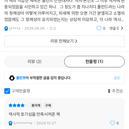
이 책의 적합한 제목은 폴란드 근현대사다. 저자 본인도 그 이후 역사에 편
중되었음을 시인하고 있긴 하나... 그 정도가 좀 지나치다.폴란드라는 나라
의 정체성이 어떻게 이루어지고, 외세에 의한 오랜 기간 분열되고 소멸되
었음에도 그 정체성이 유지되었는지는 상당히 미묘하고, 이 나라 역사의
가장 중요한 문제일 것이다. 이 나라가 옛날 유지해온 땅덩어리와 지금 폴
j****s
2026.06.06.
신고
0
댓글
0
란드의 영토는
리뷰 전체보기
리뷰
2
한줄평
1
클린봇
이 부적절한 글을 감지 중입니다.
설정
구매한줄평
추천순
종이책
구매
역사적 호기심을 만족시켜준 책
k*******e
2024.10.27.
0