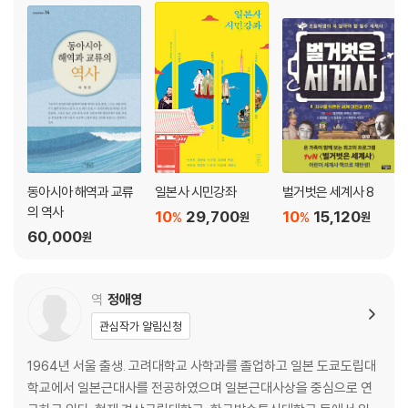
칼럼 - 카르스키는 홀로코스트를 목격하였는가
제6장 소련에 의한 해방과 대전 종결―바르샤바 봉기의 공죄
노동자당의 전술 변경 / 1943년 10월 26일 자 정부 훈령 / ‘폭풍’ 작전 / 테
헤란회담 / 쿠체라 암살 사건 / 바르샤바에 ‘폭풍’ 작전 도입 / 바르샤바 봉
기의 외국인 / 바르샤바 봉기 그리고 미코와이치크의 사임 / 얄타회담 / 전
후 지배를 향하여
칼럼 - 바르샤바 봉기는 정말 불가피한 것이었을까?
동아시아 해역과 교류
일본사 시민강좌
벌거벗은 세계사 8
의 역사
제7장 사회주의 정권 시대―소련 지배의 속박 아래
10
29,700
10
15,120
%
%
원
원
60,000
1946년 국민투표 / 키엘체 사건 / 1947년 총선거 / 폴란드통일노동자당
원
의 성립 / 스탈린주의 / 10월의 봄 / 3월 사건 / 12월 사건 / 기에레크 정권
하에서 / 폴란드 출신의 로마교황
역
정애영
칼럼 - 잊히지 않는 전쟁 기억
관심작가 알림신청
제8장 민주화운동과 동구 개혁―자주관리노조 ‘연대’와 바웬사
1964년 서울 출생. 고려대학교 사학과를 졸업하고 일본 도쿄도립대
‘연대’의 탄생 / 계엄령 선포 / 원탁회의 개최 / ‘연대’ 내각의 탄생과 문제점
학교에서 일본근대사를 전공하였으며 일본근대사상을 중심으로 연
/ 바웬사, 대통령으로 / 1990년 대통령 선거 분석 / 일련의 변혁을 거쳐