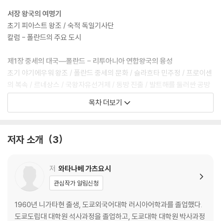
서장 왕국의 여명기
초기 피아스트 왕조 / 숙적 독일기사단
칼럼 - 폴란드의 주요 도시
제1장 중세의 대국―폴란드 - 리투아니아 연합왕국의 융성
초기 야기에우워 왕조 / 폴란드 중세의 문화 / 슐라흐타 민주정 / 프로이센
의 복속 / 르네상스 / 국왕자유선거제 / 동방 진출 / 발트해를 둘러싼 공방
/ 튀르키예, 코사크와의 전쟁 / 얀 카지미에시의 퇴위 / 아우구스트 2세와
목차 더보기
레슈친스키
칼럼 - 폴란드 회화의 세계
저자 소개
3
제2장 왕제의 종언과 국가 소멸―러시아 · 프로이센 · 오스트리아에 의한
폴란드분할
스타니스와프 아우구스트 포니아토프스키 / 미국독립전쟁에 뛰어든 폴란
저
와타나베 가츠요시
드인 / 4년국회와 5월 3일 헌법 / 코시치우슈코 봉기와 제3차 폴란드분할
관심작가 알림신청
칼럼 - 영화로 본 바르샤바
1960년 니가타현 출생, 도쿄외국어대학 러시아어학과를 졸업했다.
제3장 열강의 지배와 조국 해방운동―계속되는 민족 봉기
도쿄도립대 대학원 석사과정을 졸업하고, 도쿄대학 대학원 박사과정