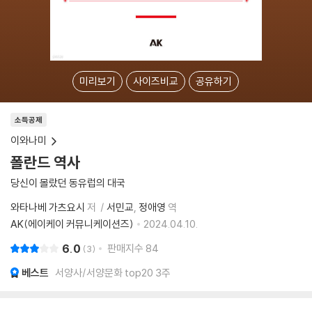
미리보기
사이즈비교
공유하기
소득공제
이와나미
폴란드 역사
당신이 몰랐던 동유럽의 대국
와타나베 가츠요시
저
서민교
정애영
역
AK(에이케이 커뮤니케이션즈)
2024.04.10.
6.0
판매지수
84
3
베스트
서양사/서양문화 top20 3주