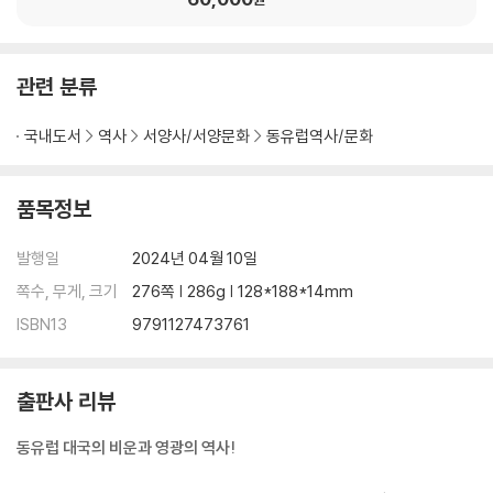
관련 분류
국내도서
역사
서양사/서양문화
동유럽역사/문화
품목정보
발행일
2024년 04월 10일
쪽수, 무게, 크기
276쪽 | 286g | 128*188*14mm
ISBN13
9791127473761
출판사 리뷰
동유럽 대국의 비운과 영광의 역사!