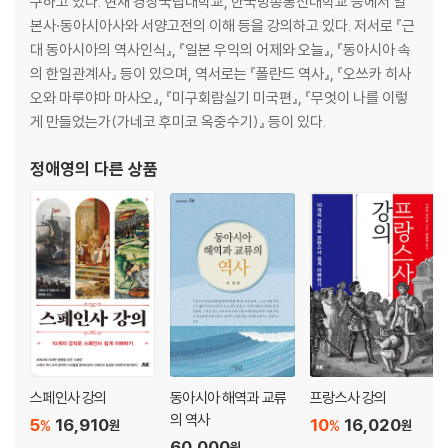
구하고 있다. 현재 경상국립대학교, 한국방송통신대학교 등에서 일
칼럼 - 영화 · 연극의 거장 안제이 바이다
본사·동아시아사와 서양고전의 이해 등을 강의하고 있다. 저서로 『근
대 동아시아의 역사인식』, 『일본 우익의 어제와 오늘』, 『동아시아 속
종장 폴란드는 어디를 향하고 있는가
의 한일관계사』 등이 있으며, 역서로는 『폴란드 역사』, 『오쓰카 히사
제3공화정의 시작 / 크바시니에프스키 대통령 / 카친스키 대통령 / 코모로
오와 마루야마 마사오』, 『미구회람실기 미국편』, 『무엇이 나를 이렇
프스키 대통령 이후 / 경제의 행방
게 만들었는가(가네코 후미코 옥중수기)』 등이 있다.
칼럼 - 바르샤바봉기기념관
정애영
의 다른 상품
후기
역자 후기
주요 참고문헌
폴란드 간략 연표
스페인사 강의
동아시아 해역과 교류
프랑스사 강의
의 역사
5
16,910
10
16,020
%
%
원
원
60,000
원