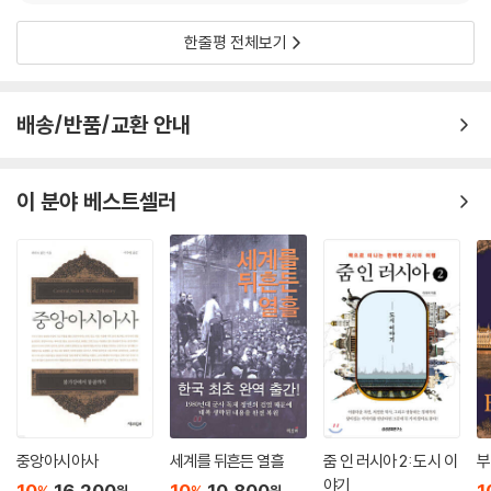
한줄평 전체보기
배송/반품/교환 안내
이 분야 베스트셀러
중앙아시아사
세계를 뒤흔든 열흘
줌 인 러시아 2: 도시 이
부
야기
10
16,200
10
10,800
1