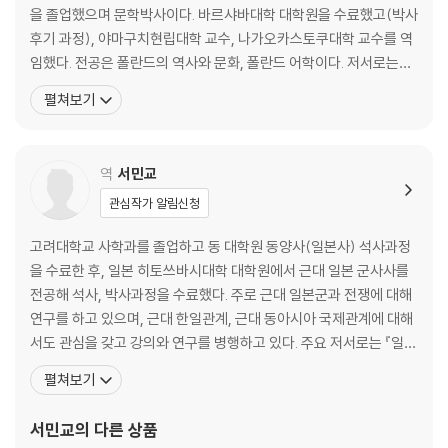
이탈리아의 폴란드 군단 / 나폴레옹 치하에서 / 빈회의 후의 폴란드 / 11월
을 졸업했으며 문학박사이다. 바르샤바대학 대학원을 수료했고(박사
봉기 / 대망명 / 크라쿠프 봉기와 갈리치아 학살 / 낭만주의 / 1848년 혁
후기 과정), 야마구치현립대학 교수, 나가오카스토쿠대학 교수를 역
명과 폴란드인 / 1월 봉기 / 실증주의 / 제 정당의 탄생 / 제1차 대전과 그
임했다. 전공은 폴란드의 역사와 문화, 폴란드 어학이다. 저서로는
영향
『카틴 숲과 바르샤바 봉기』, 『자멘호프와 에스페란토』, 『폴란드를 알
펼쳐보기
칼럼 - 폴란드인의 성
기 위한 60장』(편저), 『폴란드학을 배우는 사람들을 위하여』(편저)
등, 역서에는 『안제이 바이다 내 작품을 말하다』(공역, 반더 베르텐슈
제4장 양 대전 전간기―잠깐의 독립과 피우수트스키 체제
타인 편), 『빼앗긴 조국 폴란드』(공역,
역
서민교
제1차 대전 후의 국경 확정 / 폴란드-소비에트 전쟁 / 3월헌법 / 피우수트
스키 체제 / 제2차 대전 직전의 폴란드 외교
관심작가 알림신청
칼럼 - 국제공통보조어 에스페란토
고려대학교 사학과를 졸업하고 동 대학원 동양사(일본사) 석사과정
을 수료한 후, 일본 히토쓰바시대학 대학원에서 근대 일본 군사사를
제5장 나치 독일의 침공과 대전 발발―망명정부와 지하 국가의 성립
전공해 석사, 박사과정을 수료했다. 주로 근대 일본군과 전쟁에 대해
제2차 세계대전 발발 / 바르샤바 시장 스타진스키 / 스타진스키 체포 / 소
연구를 하고 있으며, 근대 한일관계, 근대 동아시아 국제관계에 대해
련군의 침공과 제4차 폴란드분할 / 폴란드 망명정부와 국내 지하조직의
서도 관심을 갖고 강의와 연구를 병행하고 있다. 주요 저서로는 『일본
성립 / 나치 독일의 점령 정책 / 움슐라그플라츠 / 코르차크 선생 / 시코르
근세 근현대사』(공저, 방송통신대학교출판문화원, 2015), 『地域の
스키 - 마이스키 협정 / 안데르스군의 창설 / 폴란드인 공산주의자들의 활
펼쳐보기
中の軍隊 7 帝?支配の最前線?植民地』(공저, 吉川弘文?, 201
동 / ‘바퀴’ 작전과 인민방위군에 의한 폭탄 테러 / ‘멕시코 2’ 작전 / 카틴 숲
5)가 있다. 번역서로는 『일본근현대사를어떻게 볼 것인가?』(어문학
사건 / 바르샤바 게토 봉기 / 게토 봉기 구원 작전 / 망명정부 진영 간부의
서민교
의 다른 상품
사, 2013) 등이 있고, 『벌거벗은 세계사 6 : 조
교체 / ‘산 사나이’ 작전