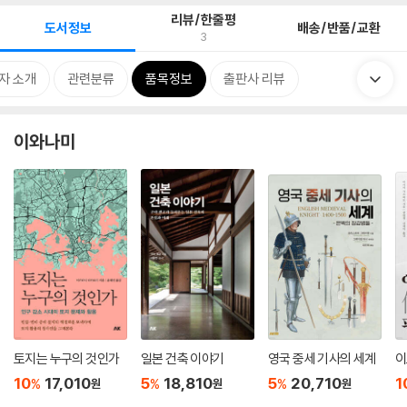
리뷰/한줄평
도서정보
배송/반품/교환
3
자 소개
관련분류
품목정보
출판사 리뷰
이와나미
토지는 누구의 것인가
일본 건축 이야기
영국 중세 기사의 세계
이
10
17,010
5
18,810
5
20,710
1
%
%
%
원
원
원