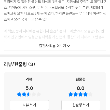
우리에게 잘 알려진 폴란드 태생의 위인들로, 지동설을 주장한 코페르니쿠
스, 피아노의 시인 쇼팽, 두 번이나 노벨상을 수상한 퀴리 부인, 제264대
로마교황 요한 바오로 2세 등이 있다. 하지만 폴란드는 우리에게 여전히 생
소하고 낯선 국가라고 할 수 있다.
이 책은, 중세 시대에는 유럽에서 손꼽히는 대국이었으며, 오늘날에도 면
적과 인구 면에서 엄청난 잠재력을 가진 존재, 폴란드에 대해서 그 탄생부
터 오늘날까지의 비운과 영광의 역사를 생생하게 보여준다.
출판사 리뷰 더보기
가혹한 운명에 맞서온 폴란드인들의 이야기!
리뷰/한줄평
3
10세기에 탄생한 폴란드 왕국은 14~16세기에 융성을 떨쳤으나 왕조가
단절되며 쇠퇴하기 시작하였다. 18세기 러시아, 프로이센, 오스트리아에
의한 분할로 국가는 절멸. 제1차 세계대전 후 잠시 독립을 얻었으나 제2차
리뷰
한줄평
세계대전 중에는 독일과 소련에 의해 다시 국토가 유린되며 큰 시련을 겪
5.0
8.0
었다. 그 후 냉전기의 사회주의 시대를 거쳐 1989년에 민주화를 달성하였
다. 저자는 방대하고 파란만장한 폴란드 역사를 일반 독자들이 쉽게 이해
할 수 있도록 평이하면서도 간략하고 밀도 있게 내용을 전개하고 있다. 저
리뷰 쓰기
한줄평 쓰기
항과 좌절로 점철된 역사 속에서, 굴하지 않고 가혹한 운명에 당당히 맞서