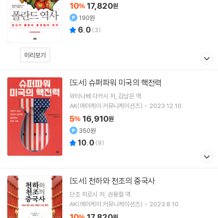
10
17,820
%
원
190원
6.0
(
3
)
미리보기
슈퍼파워 미국의 핵전력
[도서]
와타나베 다카시
저
김남은
역
AK(에이케이 커뮤니케이션즈)
2023.12.10.
5
16,910
%
원
350원
10.0
(
9
)
천하와 천조의 중국사
[도서]
단조 히로시
저
권용철
역
AK(에이케이 커뮤니케이션즈)
2023.8.10.
10
17,820
%
원