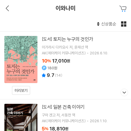
이와나미
신상품순
토지는 누구의 것인가
[도서]
이가라시 다카요시
저
윤재선
역
AK(에이케이 커뮤니케이션즈)
2026.6.10.
10
17,010
%
원
180원
9.7
(
14
)
미리보기
일본 건축 이야기
[도서]
구마 겐고
저
서동천
역
AK(에이케이 커뮤니케이션즈)
2026.1.10.
5
18,810
%
원