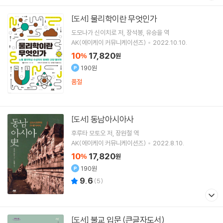
물리학이란 무엇인가
[도서]
도모나가 신이치로
저
장석봉
유승을
역
AK(에이케이 커뮤니케이션즈)
2022.10.10.
10
17,820
%
원
190원
품절
동남아시아사
[도서]
후루타 모토오
저
장원철
역
AK(에이케이 커뮤니케이션즈)
2022.8.10.
10
17,820
%
원
190원
9.6
(
5
)
불교 입문 (큰글자도서)
[도서]