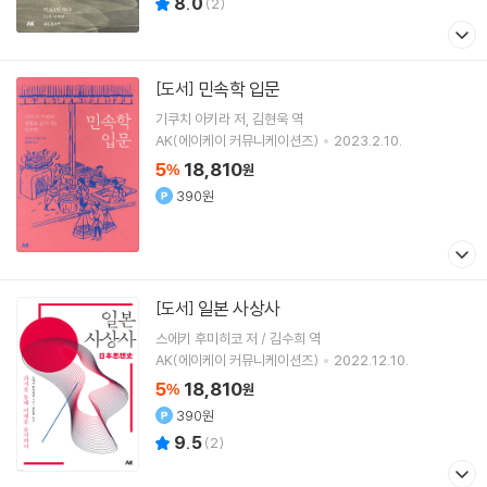
8.0
(
2
)
민속학 입문
[도서]
기쿠치 아키라
저
김현욱
역
AK(에이케이 커뮤니케이션즈)
2023.2.10.
5
18,810
%
원
390원
일본 사상사
[도서]
스에키 후미히코 저 / 김수희 역
AK(에이케이 커뮤니케이션즈)
2022.12.10.
5
18,810
%
원
390원
9.5
(
2
)