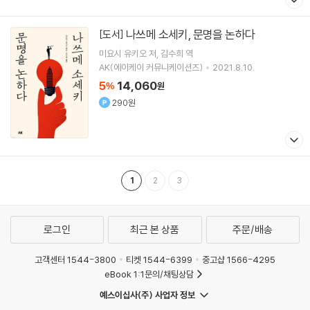
나쓰메 소세키, 문명을 논하다
[도서]
미요시 유키오
저
김수희
역
AK(에이케이 커뮤니케이션즈)
2021.8.10.
5
14,060
%
원
290원
1
2
3
로그인
최근 본 상품
주문/배송
고객센터 1544-3800
티켓 1544-6399
중고샵 1566-4295
eBook 1:1문의/채팅상담
예스이십사(주) 사업자 정보