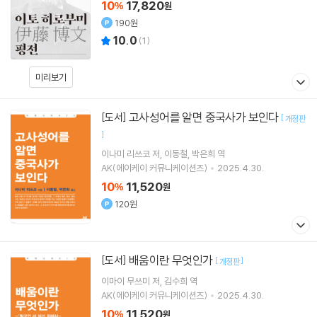
10
17,820
%
원
190원
10.0
(
1
)
미리보기
고사성어를 알면 중국사가 보인다
[도서]
[
개정판
]
이나미 리쓰코
저
이동철
박은희
역
AK(에이케이 커뮤니케이션즈)
2025.4.30.
10
11,520
%
원
120원
배움이란 무엇인가
[도서]
[
]
개정판
이마이 무쓰미
저
김수희
역
AK(에이케이 커뮤니케이션즈)
2025.4.30.
10
11,520
%
원