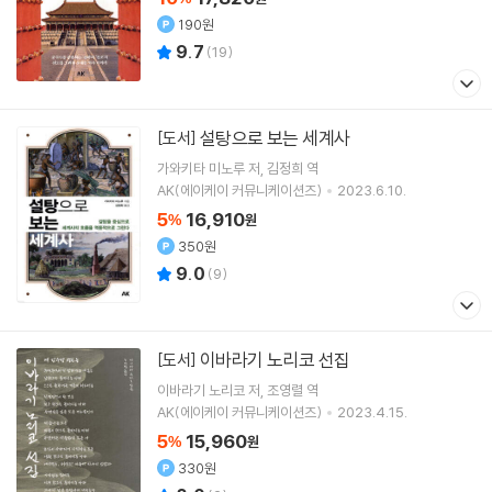
190원
9.7
(
19
)
설탕으로 보는 세계사
[도서]
가와키타 미노루
저
김정희
역
AK(에이케이 커뮤니케이션즈)
2023.6.10.
5
16,910
%
원
350원
9.0
(
9
)
이바라기 노리코 선집
[도서]
이바라기 노리코
저
조영렬
역
AK(에이케이 커뮤니케이션즈)
2023.4.15.
5
15,960
%
원
330원