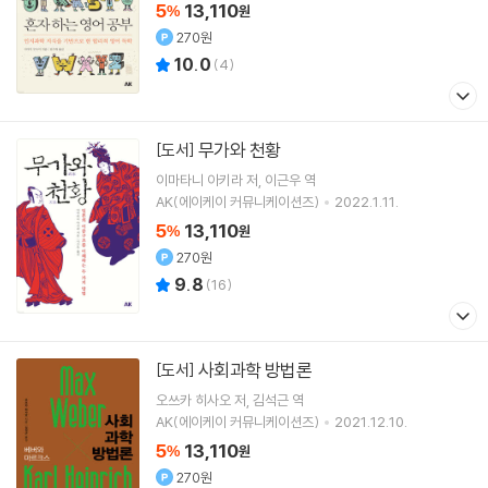
5
13,110
%
원
270원
10.0
(
4
)
무가와 천황
[도서]
이마타니 아키라
저
이근우
역
AK(에이케이 커뮤니케이션즈)
2022.1.11.
5
13,110
%
원
270원
9.8
(
16
)
사회과학 방법론
[도서]
오쓰카 히사오
저
김석근
역
AK(에이케이 커뮤니케이션즈)
2021.12.10.
5
13,110
%
원
270원