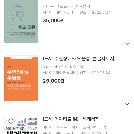
사이구사 미쓰요시
저
이동철
역
AK(에이케이 커뮤니케이션즈)
2022.6.24.
35,000
원
수면장애와 우울증 (큰글자도서)
[도서]
시미즈 데쓰오
저
김수희
역
AK(에이케이 커뮤니케이션즈)
2022.6.24.
29,000
원
데이터로 읽는 세계경제
[도서]
미야자키 이사무
다야 데이조
저
여인만
역
AK(에이케이 커뮤니케이션즈)
2022.6.10.