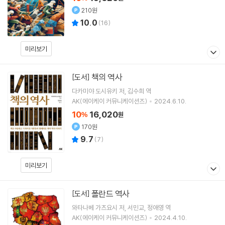
210원
10.0
(
16
)
미리보기
책의 역사
[도서]
다카미야 도시유키
저
김수희
역
AK(에이케이 커뮤니케이션즈)
2024.6.10.
10
16,020
%
원
170원
9.7
(
7
)
미리보기
폴란드 역사
[도서]
와타나베 가츠요시
저
서민교
정애영
역
AK(에이케이 커뮤니케이션즈)
2024.4.10.