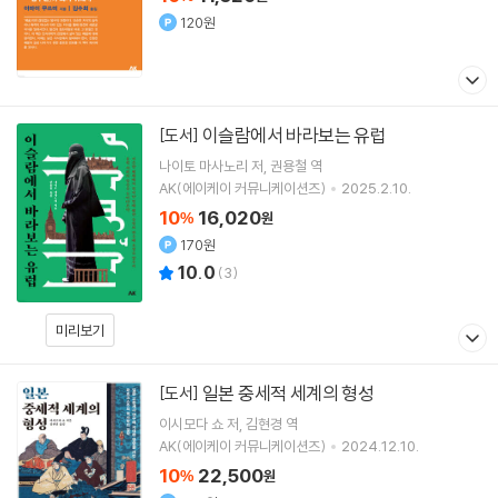
120원
이슬람에서 바라보는 유럽
[도서]
나이토 마사노리
저
권용철
역
AK(에이케이 커뮤니케이션즈)
2025.2.10.
10
16,020
%
원
170원
10.0
(
3
)
미리보기
일본 중세적 세계의 형성
[도서]
이시모다 쇼
저
김현경
역
AK(에이케이 커뮤니케이션즈)
2024.12.10.
10
22,500
%
원