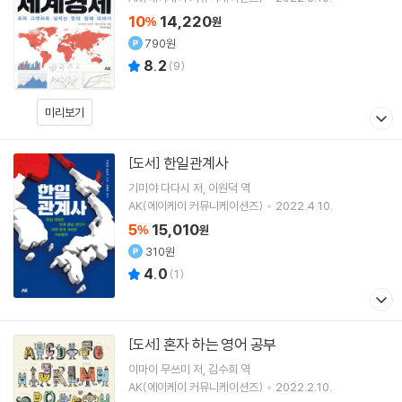
10
14,220
%
원
790원
8.2
(
9
)
미리보기
한일관계사
[도서]
기미야 다다시
저
이원덕
역
AK(에이케이 커뮤니케이션즈)
2022.4.10.
5
15,010
%
원
310원
4.0
(
1
)
혼자 하는 영어 공부
[도서]
이마이 무쓰미
저
김수희
역
AK(에이케이 커뮤니케이션즈)
2022.2.10.