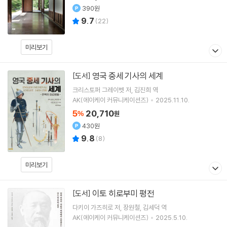
390원
9.7
(
22
)
미리보기
영국 중세 기사의 세계
[도서]
크리스토퍼 그레이벳
저
김진희
역
AK(에이케이 커뮤니케이션즈)
2025.11.10.
5
20,710
%
원
430원
9.8
(
8
)
미리보기
이토 히로부미 평전
[도서]
다키이 가즈히로
저
장원철
김세덕
역
AK(에이케이 커뮤니케이션즈)
2025.5.10.