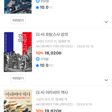
250원
10.0
(
1
)
미리보기
프랑스사 강의
[도서]
시바타 미치오
저
정애영
역
AK(에이케이 커뮤니케이션즈)
2024.10.10.
10
16,020
%
원
170원
10.0
(
5
)
미리보기
아라비아 역사
[도서]
시토미 유조
저
정애영
역
AK(에이케이 커뮤니케이션즈)
2024.8.10.
10
19,620
%
원