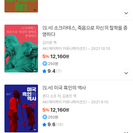
소크라테스, 죽음으로 자신의 철학을 증
[도서]
명하다
김지윤
역
AK(에이케이 커뮤니케이션즈)
2021.10.10.
5
12,160
%
원
250원
9.4
(
7
)
미국 흑인의 역사
[도서]
혼다 소조
저
김효진
역
AK(에이케이 커뮤니케이션즈)
2021.9.10.
5
12,160
%
원
250원
9.6
(
10
)