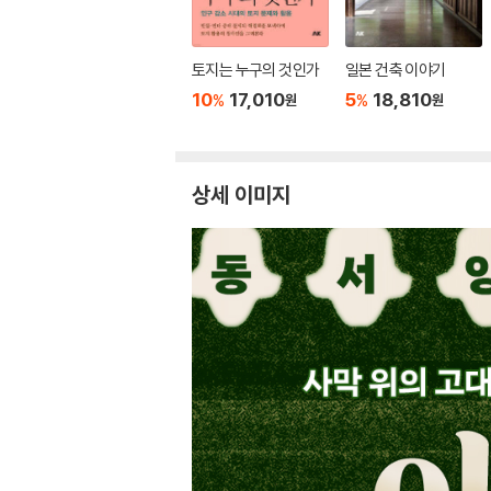
토지는 누구의 것인가
일본 건축 이야기
10
17,010
5
18,810
%
%
원
원
상세 이미지