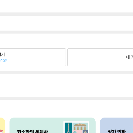
팔기
내 
300원