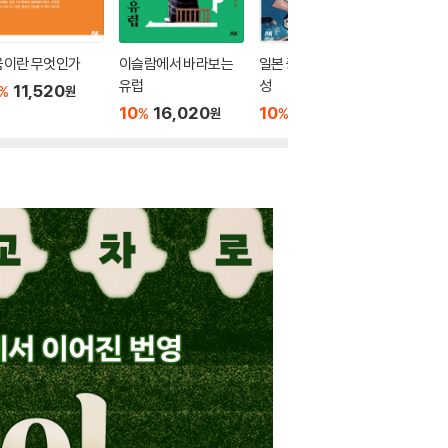
움이란 무엇인가
이슬람에서 바라보는
일본 중세적 세계의 형
프랑스사
유럽
성
11,520
10
1
%
%
원
10
16,020
10
22,500
%
%
원
원