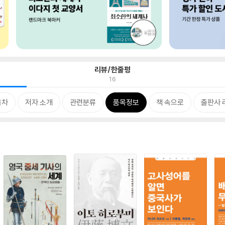
리뷰/한줄평
16
목차
저자 소개
관련분류
품목정보
책 속으로
출판사 