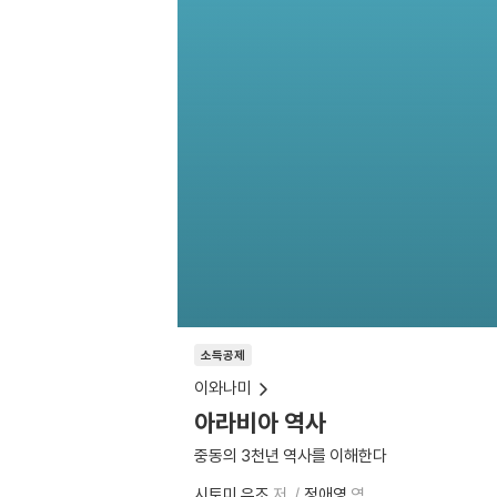
소득공제
이와나미
아라비아 역사
중동의 3천년 역사를 이해한다
시토미 유조
저
정애영
역