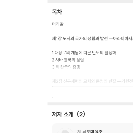
목차
머리말
제1장 도시와 국가의 성립과 발전 ―아라비아사
1 대상로의 개통에 따른 반도의 활성화
2 사바 왕국의 성립
3 제 왕국의 흥망
제2장 신구세력의 교체와 문명의 변질 ―기원전 
1 헬레니즘 시대의 아라비아
2 기원전 천 년기 말의 변동
3 신세력의 대두
저자 소개
2
제3장 오리엔트 세계의 삼극구조화 ―3세기의 
저
시토미 유조