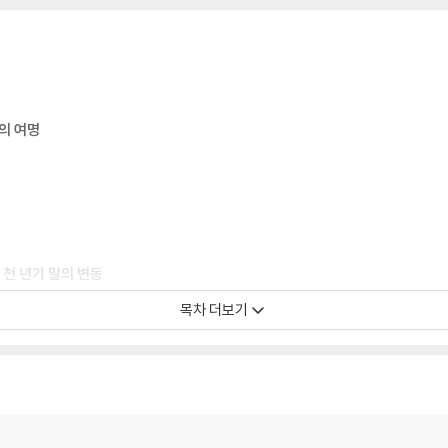
의 여명
천 년기 말의 변동
목차 더보기
변동과 그 후