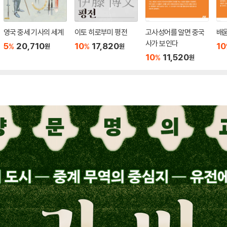
영국 중세 기사의 세계
이토 히로부미 평전
고사성어를 알면 중국
배
사가 보인다
5
20,710
10
17,820
10
%
%
원
원
10
11,520
%
원