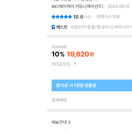
AK(에이케이 커뮤니케이션즈)
2024.08.10.
10.0
판매지수
108
16
베스트
아프리카/중동/중남미/오세아니아 역사
21,800
원
10
19,620
YES포인트
앱 다운 시 1천원 상품권
결제혜택
배송안내