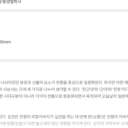
해/동양철학사
법王法·불법?法 관계를 향해
『만요슈』의 가인들
*30mm
院政期
 지식인
화 ●신앙과 실천
나뉘어있던 왕권과 신불의 요소가 천황을 중심으로 일원화된다. 하지만 이런 체
·문학·학문 ●말법·변토관과 삼국사관
사상사는 크게 세 가지로 나누어 생각할 수 있다. ‘전근대’와 ‘근대’와 ‘전후’이다.
단순한 시대구분이 아니라 각각이 전통으로 중층화되면서 축적되어 오늘날의 일본에
시아 세계의 변용과 신국 의식
다. 섭관은 천황의 외할아버지가 실권을 쥐는 데 반해 원(상황)은 천황의 아버
자각
가해 법황法皇이 되면 불교계의 힘도 영향을 끼치게 된다. 심지어 가마쿠라 시대