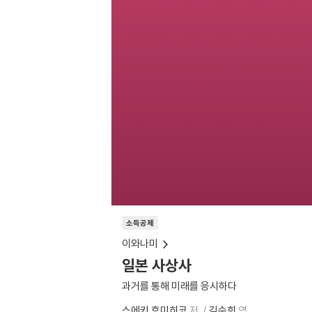
소득공제
이와나미
일본 사상사
과거를 통해 미래를 응시하다
스에키 후미히코
저
김수희
역