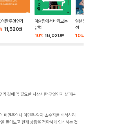
움이란 무엇인가
이슬람에서 바라보는
일본 중세적 세계의 형
프랑스사
유럽
성
11,520
10
1
%
%
원
10
16,020
10
22,500
%
%
원
원
서 우리 곁에 꼭 필요한 사상사란 무엇인지 살펴본
의 패권주의나 이민족·약자·소수자를 배척하려
상을 돌아보고 현재 상황을 적확하게 인식하는 것