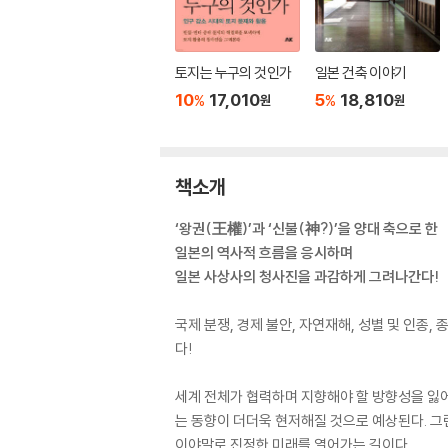
토지는 누구의 것인가
일본 건축 이야기
10
17,010
5
18,810
%
%
원
원
책소개
‘왕권(王權)’과 ‘신불(神?)’을 양대 축으로 한
일본의 역사적 흐름을 응시하며
일본 사상사의 청사진을 과감하게 그려나간다!
국제 분쟁, 경제 불안, 자연재해, 성별 및 인종
다!
세계 전체가 협력하며 지향해야 할 방향성을 잃
는 동향이 더더욱 현저해질 것으로 예상된다. 
이야말로 진정한 미래를 열어가는 길이다.