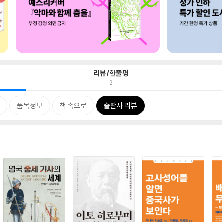
리뷰/한줄평
2
품목정보
책 속으로
출판사 리뷰