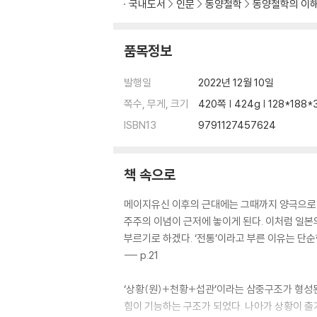
국내도서
인문
동양철학
동양철학의 이
●신들의 질서 ●불교국가의 이상 ●새로운 왕
3. 유학과 시가
●한자·유학의 수용 ●한시·한문과 문인 세계 ●
품목정보
Ⅱ 정착하는 사상[중세] 10~15세기
발행일
2022년 12월 10일
쪽수, 무게, 크기
420쪽 | 424g | 128*188
3장 의례화하는 왕권과 신불-섭관??·원정기
ISBN13
9791127457624
1 왕권과 의례
●왕권의 중층화 ●‘유직고실’의 형성 ●왕조의
2 제사와 신앙
책 속으로
●신기제사의 정비 ●밀교주법密?呪法의 비대
3 왕조의 사상과 문학
메이지유신 이후의 근대에는 그때까지 양극으로 
●역사에서 와카和歌·모노가타리物語로 ●언어
주주의 이념이 근저에 놓이게 된다. 이처럼 일본의 
4장 왕권과 신불의 새 질서-가마쿠라 시대
부르기로 하겠다. ‘전통’이라고 부른 이유는 
1 중층화하는 왕권
--- p.21
●왕권의 이원화 ●신불과 함께하는 역사 ●동아
2 신불의 새 질서
‘상황(원)+천황+섭관’이라는 삼중구조가 형성된
●불교 부흥운동 ●실천적 불교사상 ●신들의 
힘이 기능하는 구조가 되었다. 나아가 상황이 출