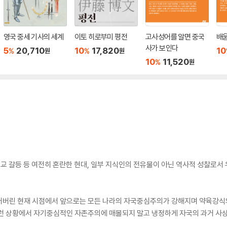
영국 중세 기사의 세계
이토 히로부미 평전
고사성어를 알면 중국
배
사가 보인다
5
20,710
10
17,820
10
%
%
원
원
10
11,520
%
원
, 종교 갈등 등 여전히 혼란한 현대, 일부 지식인의 전유물이 아닌 역사적 성찰로
어버린 현재 시점에서 앞으로는 모든 나라의 자국중심주의가 강해지며 약육강식
그런 상황에서 자기중심적인 자존주의에 매몰되지 말고 냉정하게 자국의 과거 사