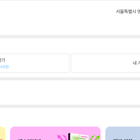
서울특별시 영
팔기
내 
000원