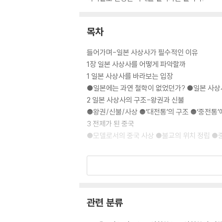
목차
들어가며-일본 사상사가 필수적인 이유
1장 일본 사상사를 어떻게 파악할까
1 일본 사상사를 바라보는 입장
●일본에는 과연 철학이 없었던가? ●일본 사상
2 일본 사상사의 구조-왕권과 신불
●왕권/신불/사상 ●‘대전통’의 구조 ●‘중전통’
3 전제가 된 중국
●모델로서의 중국 사상 ●불교의 위치 정립 ●
Ⅰ 사상의 형성[고대] ~9세기
2장 일본 사상의 형성-아스카飛鳥·나라奈良·
1 율령과 신화
관련 분류
●국가의 형성 ●율령과 그 변용 ●신화와 역사
2 신들과 불법?法