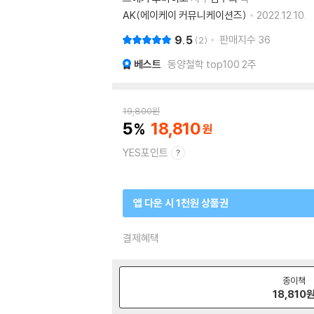
AK(에이케이 커뮤니케이션즈)
2022.12.10.
9.5
판매지수
36
2
베스트
동양철학 top100 2주
19,800
원
5
18,810
YES포인트
앱 다운 시 1천원 상품권
결제혜택
종이책
18,810