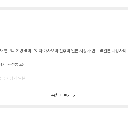
사 연구의 여명 ●마루야마 마사오와 전후의 일본 사상사 연구 ●일본 사상사의
에서 ‘소전통’으로
중국 사상과 일본
목차 더보기
헤이안平安 초기