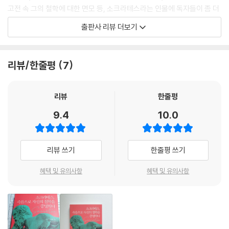
의 사형을 결정한 이 재판에서 그의 다이몬은 돌연 침묵하고, 어떠한 도움
고전 속 그의 철학에 대한 면모 등, 소크라테스라는 인물에 독자들이 좀 더
도 주려 하지 않았던 것이다. 평생을 다이몬의 간섭을 받으며 살아온 사람
쉽게 다가가게 도와준다.
출판사 리뷰 더보기
에게 이는 어떠한 놀라움을 주었을까? (중략) 하지만 다이몬은 응하지 않
았다. 소크라테스는 결국 거기서 죽음을 보았다고 할 수 있다. 다이몬이 끝
이를 통해 독자는 “소크라테스는 전 생애를 정의의 문제에 바친 사람이며,
날 때, 그의 운명 역시 끝난다. 자유는 죽음인지도 모른다.
그의 삶과 죽음은 그가 만인에게 물었던 것에 대한 답이었고, 그가 삶을 통
리뷰/한줄평
7
--- p.138
해 보여준 모습이야말로 진정한 철학”이라고 저자가 내린 결론에 고개를
끄덕이게 된다.
소크라테스를 죽음에 이르게 한 것은 어쩌면 시대의 변화였을지도 모른다.
리뷰
한줄평
소크라테스의 전반생은 페리클레스의 이름과 함께 평화와 번영의 시대에
저자의 이런 노력 덕분에 독자는 ‘철학’이라고 하면 가장 먼저 떠오르는 인
9.4
10.0
속해있었다. 하지만 마흔 살 이후부터는 시대의 흐름이 변해 그리스인 사
물이지만, 말년의 행적 이외에 알려진 바가 없는 소크라테스가 인생에 있
이에서는 세계대전이라고 부를 만한 펠로폰네소스전쟁(기원전 431년~
어 가장 중요한 것이 무엇인지를 끊임없이 탐구했음을 좀 더 입체적으로
기원전 404년)이 간헐적으로 벌어지며 약 30년에 걸쳐 사람들의 생활에
받아들일 수 있게 된다.
리뷰 쓰기
한줄평 쓰기
어두운 그림자를 드리웠다. 이 우울한 전쟁은 소크라테스의 조국인 아테네
의 패배로 끝났다.
소크라테스는 왜 죽었을까?
혜택 및 유의사항
혜택 및 유의사항
--- p.143
소크라테스를 죽음으로 몰고 간 기소 항목은 크게 세 가지로 볼 수 있다. 소
다이몬의 신호, 지식욕, 청년에 대한 애정, 놀랄 만한 인내심, 철저한 논리
크라테스는 도시가 믿는 신을 믿지 않았고, 새로운 영적인 것을 도입하였
추구 모두 델포이 신탁 이전부터 존재했던 것이며 그 이후에도 변하지 않
으며, 젊은이들을 타락시킴으로써 부정의를 저질렀다는 것이다.
았다. 그리고 이것들 모두가 소크라테스 죽음의 원인이라 할 수 있다. 다만