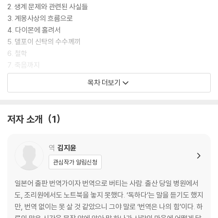
2. 생계 문제와 관련된 사실들
3. 계몽사상의 흐름으로
4. 다이몬에 홀려서
5. 델포이 신탁의 수수께끼
6. 철학
7. 죽음까지
목차 더보기
옮긴이 후기
찾아보기
저자 소개
1
역
김지윤
관심작가 알림신청
일본어 출판 번역가이자 번역으로 버티는 사람. 출산 당일 병원에서
도, 조리원에서도 노트북을 놓지 못했다. ‘독하다’는 말을 듣기도 했지
만, 번역 없이는 못 살 것 같았으니 그야 말로 ‘번역은 나의 힘’이다. 하