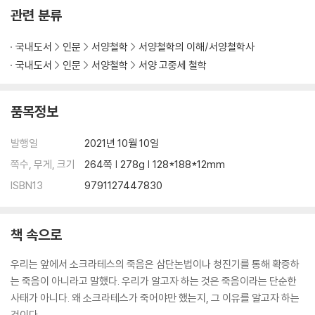
관련 분류
국내도서
인문
서양철학
서양철학의 이해/서양철학사
국내도서
인문
서양철학
서양 고중세 철학
품목정보
발행일
2021년 10월 10일
쪽수, 무게, 크기
264쪽 | 278g | 128*188*12mm
ISBN13
9791127447830
책 속으로
우리는 앞에서 소크라테스의 죽음은 삼단논법이나 청진기를 통해 확증하
는 죽음이 아니라고 말했다. 우리가 알고자 하는 것은 죽음이라는 단순한
사태가 아니다. 왜 소크라테스가 죽어야만 했는지, 그 이유를 알고자 하는
것이다.