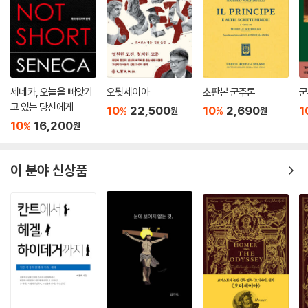
세네카, 오늘을 빼앗기
오뒷세이아
초판본 군주론
군
고 있는 당신에게
10
22,500
10
2,690
1
%
%
원
원
10
16,200
%
원
이 분야 신상품