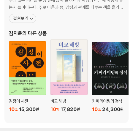
루의 많은 시간을 문장 앞에 앉아 말 하나가 사람의 마음에 어떻게 닿
는지 들여다본다. 주로 마음과 몸, 감정과 관계를 다루는 책을 옮기
며, 감정을 이해하고 표현하는 언어에 특히 집중하고 있다. 완벽한 문
펼쳐보기
장보다 오래 곁에 남는 문장을 만들고 싶다. 사람을 더 깊이 이해하고
삶을 단단하게 만드는 방향으로, 조금 느리더라도 나만의 속도를 지
김지윤
의 다른 상품
키며 살아가는 중이다. 옮긴 책으로는 《
감정어 사전
비교 해방
카피라이팅의 정석
10
15,300
10
17,820
10
24,300
%
%
%
원
원
원