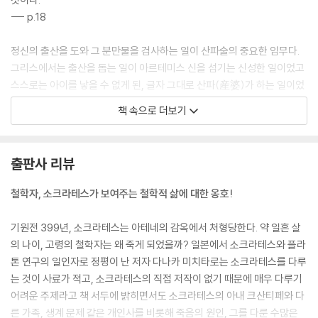
--- p.18
정신의 출산을 도와 그 분만물을 검사하는 일이 산파술의 중요한 임무다.
그리스에서는 출산을 돕는 일이 아르테미스 신을 섬기는 신성한 일이었고
스스로는 아이를 낳을 수 없게 된, 글자 그대로 산파(産婆)가 하는 일이었
다. 소크라테스의 어머니 파이나레테 역시 산파였는데, 소크라테스는 스스
책 속으로 더보기
로 출산하지 않고 다른 사람의 출산을 돕는다는 점에서 자신과 어머니는
동업자라고 할 수 있다며 어머니와의 중요한 유사점을 인정했다.
--- p.66
출판사 리뷰
공론가 소크라테스는 공론을 공론인 채로 두지 않고 이를 행동과 생활에
철학자, 소크라테스가 보여주는 철학적 삶에 대한 옹호!
적용하려 했다. 그는 자신의 생사조차 그것에 맡기고 후회하지 않았다. 실
천이라는 것은 단순한 정렬이나 단순한 행동을 뜻하는 게 아니다. 그에게
기원전 399년, 소크라테스는 아테네의 감옥에서 처형당한다. 약 일흔 살
는 오히려 이를 억제하고, 로고스에 따르게 하는 것이었다.
의 나이, 고령의 철학자는 왜 죽게 되었을까? 일본에서 소크라테스와 플라
--- p.91
톤 연구의 일인자로 정평이 난 저자 다나카 미치타로는 소크라테스를 다루
는 것이 사료가 적고, 소크라테스의 직접 저작이 없기 때문에 매우 다루기
다이몬의 신호는 항상 시끄러울 정도로 자주 소크라테스의 언행에 개입했
어려운 주제라고 책 서두에 밝히면서도 소크라테스의 아내 크산티페와 다
다. 그래서 우리는 이를 놀랄 만한 속박이라고 보았다. 그런데 소크라테스
른 가족, 생계 문제 같은 개인사를 비롯해 죽음의 원인, 그를 다룬 수많은