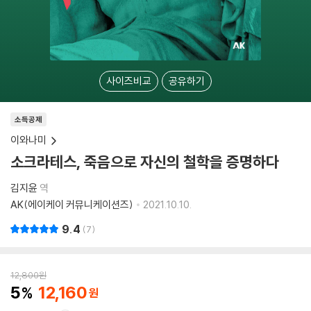
사이즈비교
공유하기
소득공제
이와나미
소크라테스, 죽음으로 자신의 철학을 증명하다
김지윤
역
AK(에이케이 커뮤니케이션즈)
2021.10.10.
9.4
7
12,800
원
5
12,160