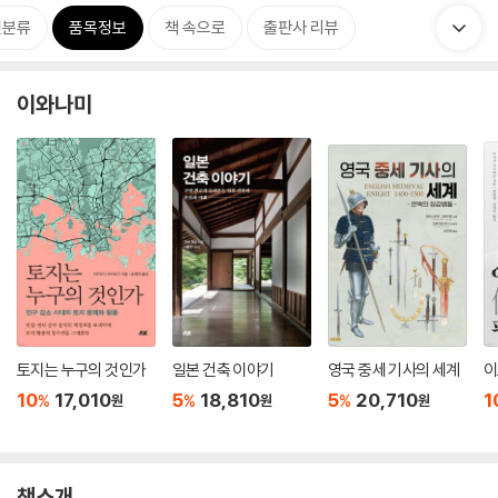
련분류
품목정보
책 속으로
출판사 리뷰
이와나미
토지는 누구의 것인가
일본 건축 이야기
영국 중세 기사의 세계
이
10
17,010
5
18,810
5
20,710
1
%
%
%
원
원
원
책소개