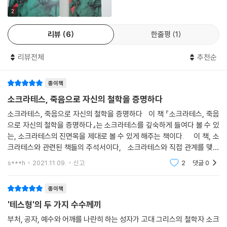
소크라테스는 당시 아테네 정치 제도에 비판적이었고, 이는 청년들에게 국
델포이의 신탁이 이 모든 것의 중심이 되어 그것을 하나로 모으고, 그 각각
가 제도를 경시하게 한다고 지적받았다. 또 독재정권에 대한 옹호라고 비
2
에 ‘신을 위한 봉사’라는 의미를 부여한다는 점에서는 중요하다.
판받은 것이다. 소크라테스 제자이거나 친한 무리가 아테네에 반기를 드는
--- p.168
리뷰
6
한줄평
1
인물들이었다는 것도 이러한 아테네인들의 오해를 불러일으키는 데 큰 역
할을 했다. 또한 진보적인 소크라테스의 문답법 같은 교육법 등은 자신들
만약 ‘너 자신을 알라’가 소크라테스 철학에서 어떤 중심적인 의미를 지닌
리뷰전체
추천순
의 무지를 드러내는 폭력적 방법으로 이해되었고, 펠로폰네소스전쟁의 패
다면 이는 역시 우리 자신이 근본적으로 부족하다는 사실에 대해 스스로
배로 인한 사회 분위기가 더욱더 소크라테스에게 적대적으로 돌아설 수밖
아는 것이 아니면 안 된다라는 뜻이며, 가장 중요한 일에 대한 우리 자신의
종이책
에 없었다.
무지를 자각하는 일과 관련된 것이어야 한다는 뜻이다.
소크라테스, 죽음으로 자신의 철학을 증명하다
--- p.177
하지만, 소크라테스의 철학은 당시 아테네인들이 생각한 것과 달리 그의
소크라테스, 죽음으로 자신의 철학을 증명하다 이 책 『소크라테스, 죽음
‘정치적’ 태도의 산물이 아니었다. 소크라테스는 지인들이 자신을 탈옥시
으로 자신의 철학을 증명하다』는 소크라테스를 깊숙하게 들여다 볼 수 있
『소크라테스의 변명』의 소크라테스는 자신을 등에에 비유하며 사람들을
키기 위해 찾아왔을 때조차 “살아있는 시간을 어떻게 하면 가장 잘 살 수
는, 소크라테스의 진면목을 제대로 볼 수 있게 해주는 책이다. 이 책, 소
깨우기 위해 아테네라고 하는 몸집은 커다랗지만 둔한 말에게 등에처럼 신
있는가를 생각해야 한다”라고 말한 것처럼 잘 산다는 것은 올바르게 산다
크라테스와 관련된 책들의 주석서이다, 소크라테스와 직접 관계를 맺었
이 붙여놓았다고 말하는데, 아테네 시민은 ‘막 잠이 들려던 찰나에 잠을 깬
는 것, 곧 정의로움에 대한 지속적 질문에 대한 답이었다. 옳고 그름이란 신
던 사람 가운에 우리에게 사료를 제공하는 주요 인물은 플라톤과 크세노
s***h
2021.11.09.
신고
2
댓글
0
사람들처럼 화를 내며’ 시끄러운 그를 때려서 죽이고 말았던 것이다.
폰,
탁에 의지하는 것이 아니라, 인간 스스로 생각하고 판단할 문제였다. 부정
--- p.189
한 경험을 통해 자기 자신이 옮음을 가장 잘 아는 것이다. 소크라테스가 직
종이책
접 한 말은 아니지만, 소크라테스 철학의 문장으로 유명한 “너 자신을 알
소크라테스가 구하는 지혜가 관념적 지혜가 아니라 일상적 삶을 살아가는
'테스형'의 두 가지 수수께끼
라”라는 말도 이러한 바탕 위에 나왔다. 우리 자신이 근본적으로 부족하다
데 필요한 중요한 지혜이며 대부분 치국이나 정치를 하는데 필요한 지혜와
는 사실에 대해 스스로 아는 것이 아니면 안 된다라는 뜻이다. 그렇기에 소
부처, 공자, 예수와 어깨를 나란히 하는 성자가 고대 그리스의 철학자 소크
겹친다는 사실과 소크라테스가 자신을 신의 명령으로 아테네라는 국가에