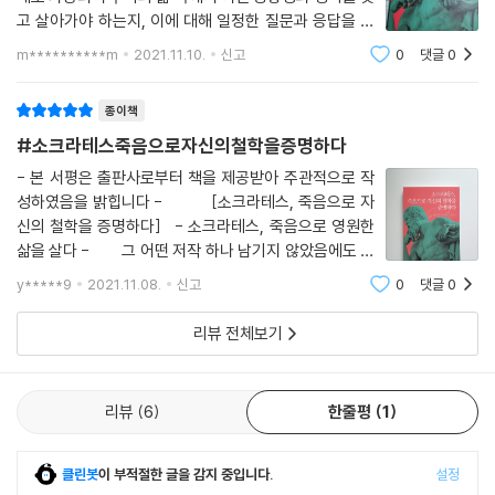
고 살아가야 하는지, 이에 대해 일정한 질문과 응답을 반
복하고 작동하고 있다. 책에서 언급되는 소크라테스 또한
m**********m
2021.11.10.
신고
0
댓글
0
누구나 아는 그런 명언과 삶에 대한 조언을 남겼지만, 당
시의 시대상으로 본다면 이
종이책
#소크라테스죽음으로자신의철학을증명하다
- 본 서평은 출판사로부터 책을 제공받아 주관적으로 작
성하였음을 밝힙니다 - [소크라테스, 죽음으로 자
신의 철학을 증명하다] - 소크라테스, 죽음으로 영원한
삶을 살다 - 그 어떤 저작 하나 남기지 않았음에도 몇
천 년간 그 이름과 자신의 사상을 후대에 길이 남길 수 있
y*****9
2021.11.08.
신고
0
댓글
0
었던 소크라테스를 보면, 죽음이라는 것은 단지 물리적 소
멸이라고 하는 생물
리뷰 전체보기
리뷰
6
한줄평
1
클린봇
이 부적절한 글을 감지 중입니다.
설정