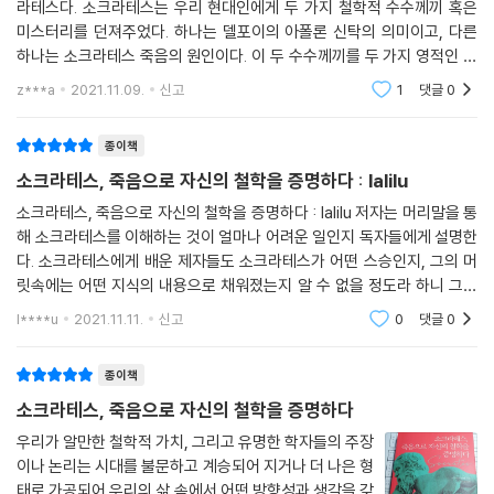
라테스다. 소크라테스는 우리 현대인에게 두 가지 철학적 수수께끼 혹은
크라테스는 마지막에 “정당한 죽음”이 아닌 자신의 죄 없는 죽음을 받아들
달라붙은 등에라고 부른다는 사실을 알았다.
미스터리를 던져주었다. 하나는 델포이의 아폴론 신탁의 의미이고, 다른
인 것이다.
--- p.236
하나는 소크라테스 죽음의 원인이다. 이 두 수수께끼를 두 가지 영적인 화
두로 삼아도 무방하다. 수수께끼는 답이 있기 마련이다. 첫 번째 수수께끼
한국 독자에게 주는 시사점은?
z***a
2021.11.09.
신고
1
댓글
0
의 답이 '무지의
소크라테스는 전 생애를 정의의 문제에 바친 사람으로 소개된다. 소크라테
스야말로 정의의 증인이었다. 그의 삶과 죽음은 그가 만인에게 물었던 것
소크라테스의 생애와 그의 철학을 다룬 이 책을 통해 우리는 얼핏 당연하
종이책
에 대한 답이었다. 진정한 철학(애지)이란 그런 것이리라.
게 생각되는 것에 지속적으로 의문을 제기하고 검토하는 반성적 삶이란 무
소크라테스, 죽음으로 자신의 철학을 증명하다 : lalilu
--- p.244
엇인가를 돌아보게 된다고 답함으로써 결국은 철학에 한층 가까이 가는 철
소크라테스, 죽음으로 자신의 철학을 증명하다 : lalilu 저자는 머리말을 통
학적 삶에 대해 옹호하게 된다.
해 소크라테스를 이해하는 것이 얼마나 어려운 일인지 독자들에게 설명한
다. 소크라테스에게 배운 제자들도 소크라테스가 어떤 스승인지, 그의 머
어느 순간 세상의 올바른 가치가 무엇이고, 내가 제대로 된 삶을 살아가는
릿속에는 어떤 지식의 내용으로 채워졌는지 알 수 없을 정도라 하니 그를
지에 대해 고민하는 것은 중요하게 여겨지지 않게 되었다. 무엇이든 빠른
연구하는 학자들마다 서로 다른 의견과 주장을 내는 것은 지극히 당연한
l****u
2021.11.11.
신고
0
댓글
0
속도로 휘발되는 세상이 되었다. 눈앞의 이익보다 길어진 인생에 대한 고
일이라고 생각할
민이 필요한 시점에 올바르게 산다는 것이 무엇인지를 보여주는 소크라테
종이책
스의 이야기는 언제나 필요할 것이다.
소크라테스, 죽음으로 자신의 철학을 증명하다
우리가 알만한 철학적 가치, 그리고 유명한 학자들의 주장
이나 논리는 시대를 불문하고 계승되어 지거나 더 나은 형
태로 가공되어 우리의 삶 속에서 어떤 방향성과 생각을 갖