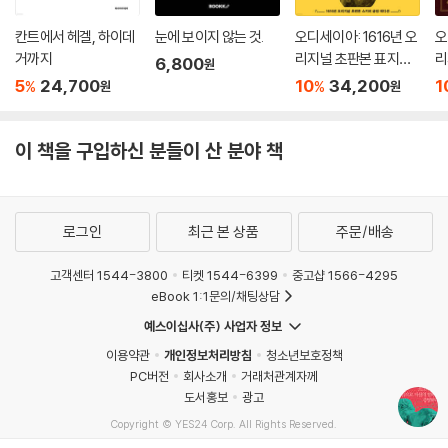
칸트에서 헤겔, 하이데
눈에 보이지 않는 것.
오디세이아: 1616년 오
오
거까지
리지널 초판본 표지디
리
6,800
원
자인 (스키버 금장 에디
자
5
24,700
10
34,200
1
%
%
원
원
션)
이 책을 구입하신 분들이 산 분야 책
로그인
최근 본 상품
주문/배송
고객센터 1544-3800
티켓 1544-6399
중고샵 1566-4295
eBook 1:1문의/채팅상담
예스이십사(주) 사업자 정보
이용약관
개인정보처리방침
청소년보호정책
PC버전
회사소개
거래처관계자께
도서홍보
광고
Copyright © YES24 Corp. All Rights Reserved.
MATOM11