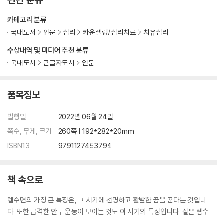
카테고리 분류
국내도서
인문
심리
카운셀링/심리치료
치유심리
수상내역 및 미디어 추천 분류
국내도서
큰글자도서
인문
품목정보
발행일
2022년 06월 24일
쪽수, 무게, 크기
260쪽 | 192*282*20mm
ISBN13
9791127453794
책 속으로
렘수면의 가장 큰 특징은, 그 시기에 선명하고 활발한 꿈을 꾼다는 것입니
다. 또한 급격한 안구 운동이 보이는 것도 이 시기의 특징입니다. 실은 렘수