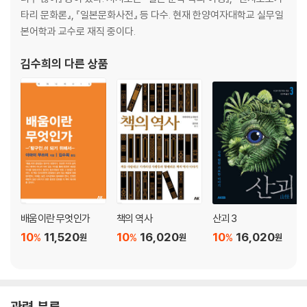
타리 문화론』, 『일본문화사전』 등 다수. 현재 한양여자대학교 실무일
본어학과 교수로 재직 중이다.
김수희
의 다른 상품
배움이란 무엇인가
책의 역사
산괴 3
10
11,520
10
16,020
10
16,020
%
%
%
원
원
원
관련 분류