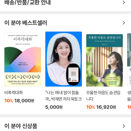
배송/반품/교환 안내
방식으로 만든 숙면법은 수면장애를 겪는 많은 사람들에게 효과를 발휘할
것이다. 바쁘게 돌아가는 현대 사회인 만큼 자칫 수면을 소홀히 하기 쉽다.
그러다 심신의 많은 부조화를 일으키고 결국은 우울증으로 발전하게 된다.
이 분야 베스트셀러
현대인의 우울 증세가 심각한 이유에는, 수면장애도 큰 비중을 차지하는
것이다. 이 책을 통해 수면의 중요성을 확실히 인식하고, 건강한 수면을 위
해 생활 습관을 어떻게 개선해야 하는지 많은 지식을 얻을 수 있을 것이다.
비폭력대화
『나는 왜 네 말이 힘들
우울한 마음도 습관입
생
까』 박재연 저자 북토크
니다
들
10
18,000
%
원
5,000
10
16,920
1
%
원
원
이 분야 신상품