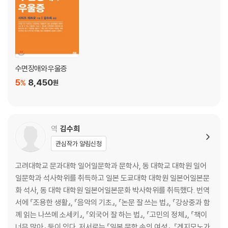
증에 대한 인지행동요법 / 자칭 불면증 환자의 예 / 정말로 불면증인 환자
의 예 / 심리교육 / 자극제어법 / 수면제한요법 / 근육이완요법 / 어디서 치
료를 받을 수 있을까
제7장 수면으로 우울증을 치료한다
수면장애와 우울증
시간생물학적 치료란? / 생체시계의 구조 / 좀 더 빛을 / 철야의 의외의 효
5
8,450
과 / 얼마만큼 효과가 있을까? / 도움이 된다면 뭐든지 쓰자 / 시간생물학
%
원
적 치료의 보급은 가능할까?
제8장 악인을 권장함
역
김수희
수면과 식욕 / 우울증과 성격 / 나쁜 사람일수록 잘 잔다 / 상사 · 동료가 유
념해주었으면 하는 것 / 황색 신호가 나타나면 / 수면 12개조로 당신도 수
관심작가 알림신청
면 달인으로
고려대학교 문과대학 일어일문학과 문학사, 동 대학교 대학원 일어
일문학과 석사학위를 취득하고 일본 도쿄대학 대학원 일본어일본문
후기
화 석사, 동 대학 대학원 일본어일본문화 박사학위를 취득했다. 번역
역자 후기
서에 『조용한 생활』, 『음악의 기초』, 『논문 잘 쓰는 법』, 『강상중과 함
인용 · 참고문헌
께 읽는 나쓰메 소세키』, 『외국어 잘 하는 법』, 『고민의 정체』, 『책이
너무 많아』 등이 있다. 저서로는 『일본 문학 속의 여성』, 『겐지모노가