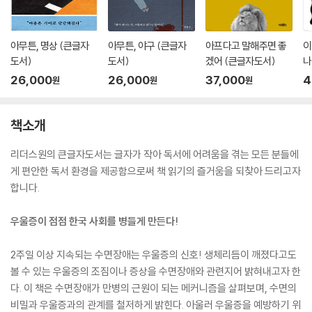
아무튼, 명상 (큰글자
아무튼, 야구 (큰글자
아프다고 말해주면 좋
이
도서)
도서)
겠어 (큰글자도서)
나
26,000
26,000
37,000
4
원
원
원
책소개
리더스원의 큰글자도서는 글자가 작아 독서에 어려움을 겪는 모든 분들에
게 편안한 독서 환경을 제공함으로써 책 읽기의 즐거움을 되찾아 드리고자
합니다.
우울증이 점점 한국 사회를 병들게 만든다!
2주일 이상 지속되는 수면장애는 우울증의 신호! 생체리듬이 깨졌다고도
볼 수 있는 우울증의 조짐이나 증상을 수면장애와 관련지어 밝혀내고자 한
다. 이 책은 수면장애가 만병의 근원이 되는 메커니즘을 살펴보며, 수면의
비밀과 우울증과의 관계를 철저하게 밝힌다. 아울러 우울증을 예방하기 위