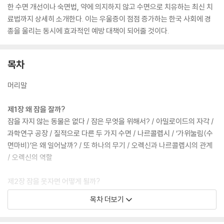
한 수면 개선이나 숙면법, 약에 의지하지 않고 수면으로 치유하는 최신 치
료법까지 상세히 소개한다. 이는 우울증이 점점 증가하는 한국 사회에 경
종을 울리는 동시에 효과적인 예방 대책이 되어줄 것이다.
목차
머리말
제1장 왜 잠을 잘까?
잠을 자지 않는 동물은 없다 / 잠은 무엇을 위해서? / 아밀로이드의 자각 /
과학연구 공장 / 질적으로 다른 두 가지 수면 / 나르콜렙시 / ‘가위눌림(수
면마비)’은 왜 일어날까? / 또 하나의 무기 / 오렉신과 나르콜렙시의 관계
/ 오렉신의 역할
제2장 잠을 못자면 어떻게 될까?
잠을 못자면 죽을까? / 수면억제 실험 장치 / 수면부족은 생활습관병의 리
목차 더보기
스크 / 수면과 혈압과의 관계 / 부정적 사고의 함정