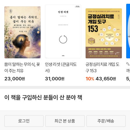
몸이 말하는 무의식, 꽃
인생 리셋 (큰글자도
긍정심리치료 개입 도
『
이 주는 치유
서)
구 153
까
23,000
31,000
10
43,650
5
%
원
원
원
이 책을 구입하신 분들이 산 분야 책
로그인
최근 본 상품
주문/배송