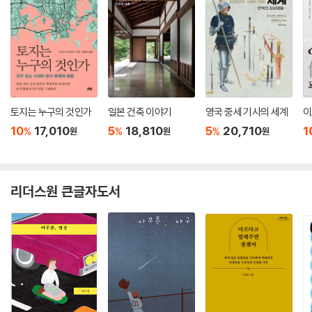
토지는 누구의 것인가
일본 건축 이야기
영국 중세 기사의 세계
이
10
17,010
5
18,810
5
20,710
1
%
%
%
원
원
원
리더스원 큰글자도서