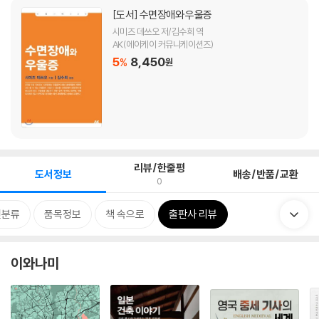
[도서]
수면장애와 우울증
시미즈 데쓰오 저/김수희 역
AK(에이케이 커뮤니케이션즈)
5
8,450
%
원
리뷰/한줄평
도서정보
배송/반품/교환
0
련분류
품목정보
책 속으로
출판사 리뷰
이와나미