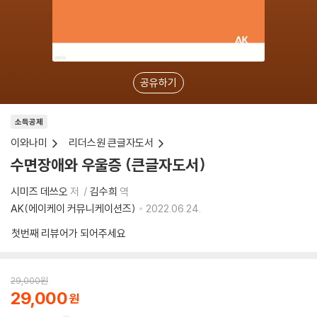
공유하기
소득공제
이와나미
리더스원 큰글자도서
수면장애와 우울증 (큰글자도서)
시미즈 데쓰오
저
김수희
역
AK(에이케이 커뮤니케이션즈)
2022.06.24.
첫번째 리뷰어가 되어주세요
29,000
원
29,000