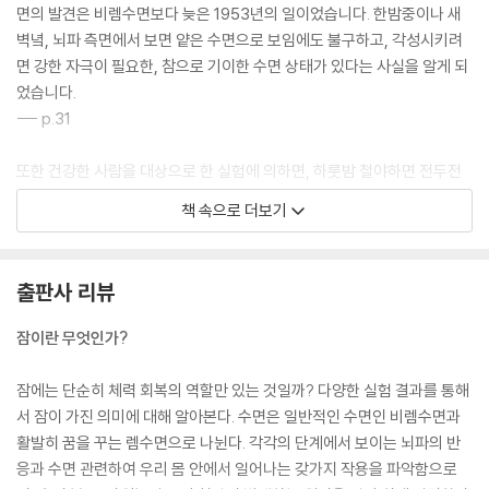
면의 발견은 비렘수면보다 늦은 1953년의 일이었습니다. 한밤중이나 새
벽녘, 뇌파 측면에서 보면 얕은 수면으로 보임에도 불구하고, 각성시키려
면 강한 자극이 필요한, 참으로 기이한 수면 상태가 있다는 사실을 알게 되
었습니다.
--- p.31
또한 건강한 사람을 대상으로 한 실험에 의하면, 하룻밤 철야하면 전두전
야의 활동이 떨어지고, 그 결과 전두전야가 평소 억제하고 있는 편도체의
책 속으로 더보기
활동을 억제할 수 없게 된다는 것을 알 수 있습니다. 편도체는 불쾌한 정동
의 중추라고 간주되는 뇌 부위입니다. 요컨대 수면부족이 되면 불쾌한 정
동을 억누르기 어렵게 된다는 말입니다.
출판사 리뷰
--- p.75
잠이란 무엇인가?
한 잔의 커피에는 카페인이 50~100밀리그램, 녹차나 홍차에도 수십 밀
리그램 포함되어 있습니다. 이런 카페인을 매일 1,400밀리그램이나 계속
잠에는 단순히 체력 회복의 역할만 있는 것일까? 다양한 실험 결과를 통해
섭취하면 약 2주 만에 건강한 사람이라도 밤에는 수면장애가, 낮에는 초조
서 잠이 가진 의미에 대해 알아본다. 수면은 일반적인 수면인 비렘수면과
감이 보이게 됩니다. 즉 불면증을 가진 사람은 만성적인 커피 과다 섭취 상
활발히 꿈을 꾸는 렘수면으로 나뉜다. 각각의 단계에서 보이는 뇌파의 반
태에 가깝다고 말할 수 있을 겁니다.
응과 수면 관련하여 우리 몸 안에서 일어나는 갖가지 작용을 파악함으로
--- p.122