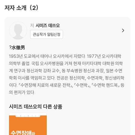
제3장 수면을 측정한다
저자 소개
2
수면의 지표 / 수면측정법 / 수면 · 각성의 다섯 단계 / 렘수면단계 / 하룻밤
수면의 경과 / 졸음을 측정한다
저
시미즈 데쓰오
제4장 우울증은 수면장애의 배후에
관심작가 알림신청
불면증과 수면부족 / 수면 부채 / 불면증 모델 / 불면증은 낮 시간 동안의
병 / 수면에 대해 돌이켜 생각해본다 / 다섯 가지 P(5P) / 세 가지 P(3P) /
?水徹男
잠을 잘 자는데도 불면증? / 인지행동요법은 어떤 불면증에도 효험이 있
1953년 도쿄에서 태어나 오사카에서 자랐다. 1977년 오사카대학
다? / 우울증이 있는 사람은 불면증에 걸렸다고 생각한다 / 만성 수면장애
의학부 졸업. 국립 오사카병원을 거쳐 현재 아키타대학 대학원 의학
는 적신호
계 연구과 정신과학 강좌 교수, 동 부속병원 정신과 과장, 일본 수면
학회 이사를 역임하고 있다. 전공은 정신의학, 수면과학, 정신생리학
제5장 우울증과 생활습관병
이다. 『수면장해 치료의 새로운 전략』, 『수면학』, 『수면학 핸드북』 등
우울증도 생활습관병? / 우울증 환자에게는 생활습관병이 많다 / 생활습
의 편저가 있다.
관병 환자들에게도 우울증이 많다 / 뿌리는 동일? / 염증 / 우울증과 HPA
-axis / 우울증과 교감신경 / 우울증과 산화 스트레스 / 양질의 수면이 가
시미즈 데쓰오
의 다른 상품
장 좋은 예방책
제6장 인지행동요법이란?
우울증과 수면장애의 인지행동요법 / 우울증에 대한 인지행동요법 / 불면