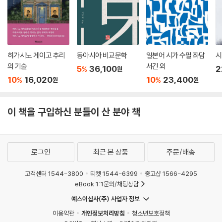
고 생각해 자신이야말로 공신이든 모범이라고 한다면, 이른바 자만심과 광
기를 겸비한 바보이자 병자일 것이다. 40년이 흐른 오늘까지, 모범이 되어
야 마땅할 자는, 단 한 사람도 없다. 우리는 너희를 모범으로 삼을 정도로
자잘한 인간이 아니다.
히가시노 게이고 추리
동아시아 비교문학
일본어 시가 수필 좌담
시
--- p.375
의 기술
서긴 외
5
36,100
2
%
원
10
16,020
10
23,400
%
%
원
원
공부하고 있습니까? 글은 쓰고 있습니까? 두 사람은 새로운 시대의 작가
가 될 생각이겠지요? 나도 그런 생각으로 두 사람의 앞날을 기대하고 있습
니다. 부디 훌륭한 사람이 되어주세요. 하지만 너무 조바심을 낼 필요는 없
이 책을 구입하신 분들이 산 분야 책
습니다. 그저 소처럼 초연하게(넉살 좋게) 나아가는 자세가 중요합니다.
문단에 좀 더 기분 좋고 유쾌한 분위기가 유입되었으면 합니다. 그리고 무
턱대고 외래어에 납작 엎드리는 버릇은 버렸으면 합니다.
로그인
최근 본 상품
주문/배송
--- p.408
고객센터 1544-3800
티켓 1544-6399
중고샵 1566-4295
eBook 1:1문의/채팅상담
예스이십사(주) 사업자 정보
이용약관
개인정보처리방침
청소년보호정책