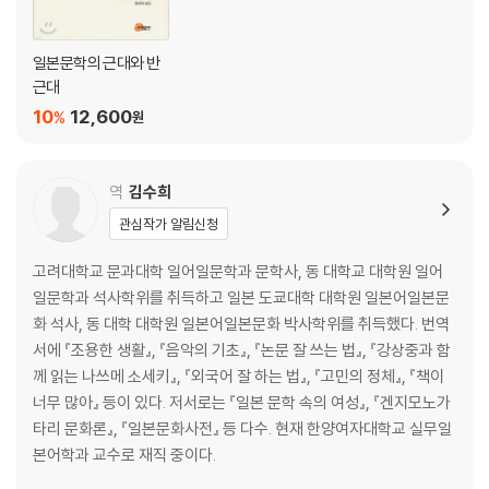
1912년(메이지 45년) 6월 10일
1912년(메이지 45년) 7월 20일
일본문학의 근대와 반
편지(서간)
근대
1900년(메이지 33년) 12월 26일
10
12,600
%
원
나쓰메 교코에게 보낸 편지(초)
1902년(메이지 35년) 3월 15일
나카네 시게카즈에게 보낸 편지(초)
역
김수희
1902년(메이지 35년) 12월 1일
관심작가 알림신청
다카하마 기요시에게 보낸 편지
1906년(메이지 39년) 10월 23일
고려대학교 문과대학 일어일문학과 문학사, 동 대학교 대학원 일어
가노 고키치에게 보낸 편지(초)
일문학과 석사학위를 취득하고 일본 도쿄대학 대학원 일본어일본문
1914년(다이쇼 3년) 11월 14일
화 석사, 동 대학 대학원 일본어일본문화 박사학위를 취득했다. 번역
하야시바라(당시 오카다) 고조에게 보낸 편지(초)
서에 『조용한 생활』, 『음악의 기초』, 『논문 잘 쓰는 법』, 『강상중과 함
1915년(다이쇼 4년) 7월(?) 《야마토신문》에 보낸 편지
께 읽는 나쓰메 소세키』, 『외국어 잘 하는 법』, 『고민의 정체』, 『책이
1916년(다이쇼 5년) 8월 21일
너무 많아』 등이 있다. 저서로는 『일본 문학 속의 여성』, 『겐지모노가
구메 마사오·아쿠타가와 류노스케에게 보낸 편지
타리 문화론』, 『일본문화사전』 등 다수. 현재 한양여자대학교 실무일
본어학과 교수로 재직 중이다.
해설-미요시 유키오