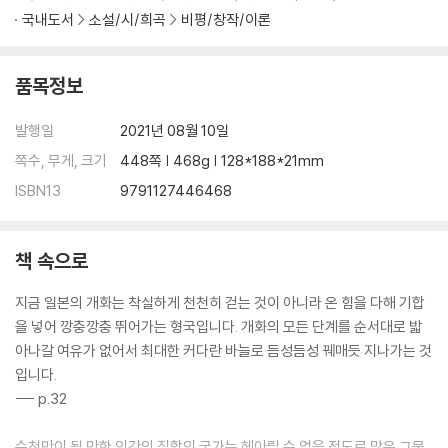
국내도서
소설/시/희곡
비평/창작/이론
품목정보
발행일
2021년 08월 10일
쪽수, 무게, 크기
448쪽 | 468g | 128*188*21mm
ISBN13
9791127446468
책 속으로
지금 일본의 개화는 착실하게 천천히 걷는 것이 아니라 온 힘을 다해 기합
을 넣어 깡충깡충 뛰어가는 형국입니다. 개화의 모든 단계를 순서대로 밟
아나갈 여유가 없어서 최대한 커다란 바늘로 듬성듬성 꿰매듯 지나가는 것
입니다.
--- p.32
수천만이 될 만한 인간의 집합인 국가는 헤아릴 수 없을 정도로 많은 그물