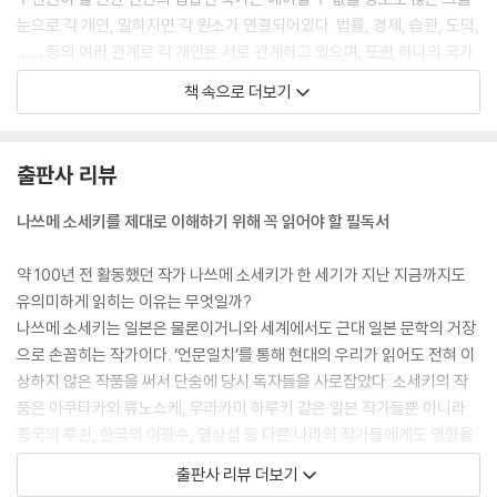
눈으로 각 개인, 말하자면 각 원소가 연결되어있다. 법률, 경제, 습관, 도덕,
…… 등의 여러 관계로 각 개인은 서로 관계하고 있으며, 또한 하나의 국가
는 지방이나 직업, 계급 같은 소구분으로 나뉘어있다. 구체적인 국가는 대
책 속으로 더보기
개 이러한데, 이런 상호관계의 그물눈을 모두 무시하고 인구만 남겨서 생
각하는 방식이 집합론의 입장이라고 말할 수 있다.
--- p.41
출판사 리뷰
현재 일본의 사회 상태가 어떤지를 살펴보면 현재 대단한 속도로 변하고
나쓰메 소세키를 제대로 이해하기 위해 꼭 읽어야 할 필독서
있습니다. 그에 동반되어 우리의 내면 역시 시시각각 대단한 기세로 변하
고 있습니다. 한순간도 쉬지 않고 계속 운전하면서 앞으로 나아가고 있습
약 100년 전 활동했던 작가 나쓰메 소세키가 한 세기가 지난 지금까지도
니다. 때문에, 오늘날의 사회 상태와 20년 전, 30년 전의 사회 상태는 매우
유의미하게 읽히는 이유는 무엇일까?
그 분위기가 다릅니다. 다르므로 우리의 내면도 달라지고 있습니다. 이미
나쓰메 소세키는 일본은 물론이거니와 세계에서도 근대 일본 문학의 거장
내면이 달라지고 있다면 그것을 통일하는 형식이라는 것도 자연히 이와 조
으로 손꼽히는 작가이다. ‘언문일치’를 통해 현대의 우리가 읽어도 전혀 이
금은 어긋나야 합니다. 만약 그 형식을 약간이라도 변형시키지 않은 채 원
상하지 않은 작품을 써서 단숨에 당시 독자들을 사로잡았다. 소세키의 작
래대로 고정해둔다면, 그 상태로 계속해서 그 형식 안에 끊임없이 변화할
품은 아쿠타카와 류노스케, 무라카미 하루키 같은 일본 작가들뿐 아니라
우리 삶의 내용을 억지로 밀어 넣으려고 한다면, 결국 실패할 것임이 뻔히
중국의 루쉰, 한국의 이광수, 염상섭 등 다른 나라의 작가들에게도 영향을
눈에 보입니다.
미쳤다.
출판사 리뷰 더보기
--- p.78