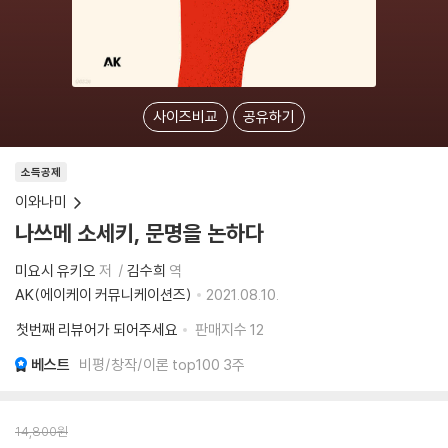
사이즈비교
공유하기
소득공제
이와나미
나쓰메 소세키, 문명을 논하다
미요시 유키오
저
김수희
역
AK(에이케이 커뮤니케이션즈)
2021.08.10.
첫번째 리뷰어가 되어주세요
판매지수
12
베스트
비평/창작/이론 top100 3주
14,800
원