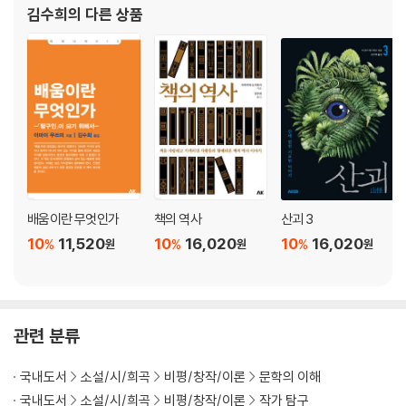
옮긴이 후기
김수희
의 다른 상품
배움이란 무엇인가
책의 역사
산괴 3
10
11,520
10
16,020
10
16,020
%
%
%
원
원
원
관련 분류
국내도서
소설/시/희곡
비평/창작/이론
문학의 이해
국내도서
소설/시/희곡
비평/창작/이론
작가 탐구