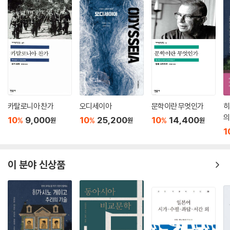
편에서 가져다주었던 사상이다. 어느 날 나는 내 서재에 앉아 사방에 꽂혀
은 시간에 이뤄낸 근대화를 넘어 우리 사회의 나아갈 길을 고민하는 방향
있는 책장을 바라보았다. 그 안을 가득 메우고 있는 금박으로 된 이름이 하
성을 제시할 것이다.
나같이 서양어라는 사실을 깨닫고 깜짝 놀란 적이 있다. (중략) 문득 정신
을 차리고 보니 이런 것들은 모두 외국인들이 작성한 사상을 파란색이나
빨간색 표지로 철해 완성시킨 책들에 불과했다. 단순히 그런 것들을 소유
하고 있다는 점에서 약간 부자라는 생각이 들었는데, 알고 보니 그것은 부
모의 유산을 물려받아 부유해진 것이 아니라 남의 집 양자로 들어가 낯선
이에게 얻게 된 재산이었다.
--- p.247
카탈로니아 찬가
오디세이아
문학이란 무엇인가
히
의
10
9,000
10
25,200
10
14,400
%
%
%
원
원
원
눈앞의 신박한 경물에 온통 현혹되어 일시적인 충동적 호기심으로 백 년의
1
관습을 버린다면, 이것은 나쁜 의미에서 미련이 없다는 의미다. 침착하게
결단하면 후회할 일이 없을 것이며 충동적으로 움직이면 역시 퇴보할 일이
이 분야 신상품
생길 것이다. 일본인은 일시적인 충동으로 모든 풍속을 버린 후, 다시금 내
버렸던 것들을 주워 모으는 중이다. 하이쿠는 버려졌다가 부활했다. 다도
는 배척당했다가 부활했다.
--- p.357
이 사실을 깨닫지 못한 채, 메이지 40년이 유신의 위업을 대성한 시일이라