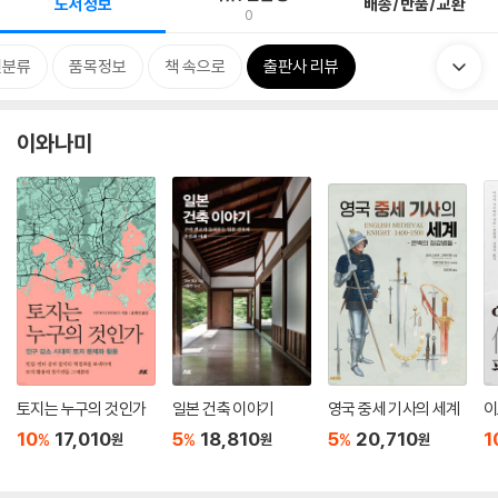
도서정보
배송/반품/교환
0
련분류
품목정보
책 속으로
출판사 리뷰
이와나미
토지는 누구의 것인가
일본 건축 이야기
영국 중세 기사의 세계
이
10
17,010
5
18,810
5
20,710
1
%
%
%
원
원
원