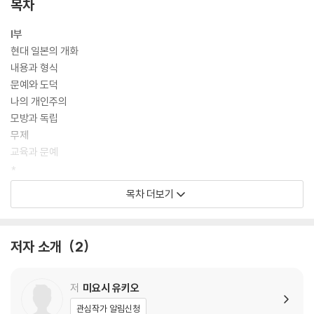
목차
Ⅰ부
현대 일본의 개화
내용과 형식
문예와 도덕
나의 개인주의
모방과 독립
무제
교육과 문예
*
『동양미술도보』
목차 더보기
‘이즘’의 공과
박사 문제와 머독 선생님과 나
머독 선생님의 『일본 역사』
저자 소개
2
박사 문제의 경과(전말)
문예위원은 무엇을 하는 사람들인가?
학자와 명예
저
미요시 유키오
*
관심작가 알림신청