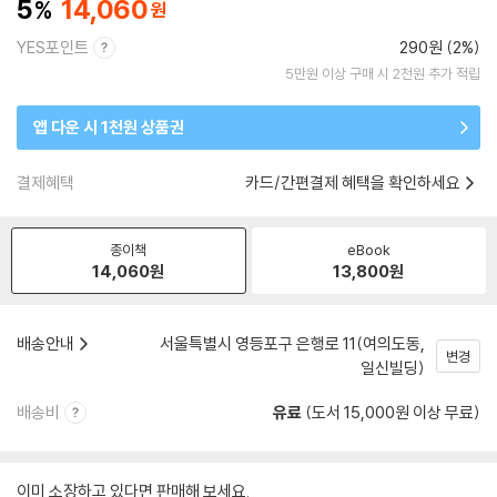
5
14,060
YES포인트
290원 (2%)
5만원 이상 구매 시 2천원 추가 적립
앱 다운 시 1천원 상품권
결제혜택
카드/간편결제 혜택을 확인하세요
종이책
eBook
14,060
원
13,800
원
배송안내
서울특별시 영등포구 은행로 11(여의도동,
변경
일신빌딩)
배송비
유료
(도서 15,000원 이상 무료)
이미 소장하고 있다면 판매해 보세요.