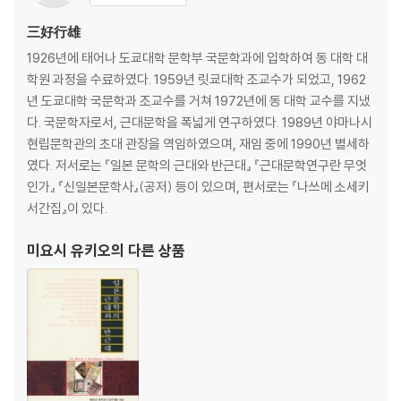
유리문 안에서(초)
三好行雄
Ⅱ부
1926년에 태어나 도쿄대학 문학부 국문학과에 입학하여 동 대학 대
런던 소식(초)
학원 과정을 수료하였다. 1959년 릿쿄대학 조교수가 되었고, 1962
우견수칙
년 도쿄대학 국문학과 조교수를 거쳐 1972년에 동 대학 교수를 지냈
인생
다. 국문학자로서, 근대문학을 폭넓게 연구하였다. 1989년 야마나시
현립문학관의 초대 관장을 역임하였으며, 재임 중에 1990년 별세하
Ⅲ부
였다. 저서로는 『일본 문학의 근대와 반근대』 『근대문학연구란 무엇
일기
인가』 『신일본문학사』(공저) 등이 있으며, 편서로는 『나쓰메 소세키
1901년(메이지 34년) 1월 25일
서간집』이 있다.
1901년(메이지 34년) 3월 15일
1901년(메이지 34년) 3월 16일
미요시 유키오
의 다른 상품
1901년(메이지 34년) 3월 21일
단편
1901년(메이지 34년) 4월경
1905년(메이지 38년)·1906년(메이지 39년)
1906년(메이지 39년)
1910년(메이지 43년)
일기