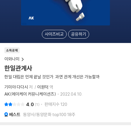
사이즈비교
공유하기
소득공제
이와나미
한일관계사
한일 대립은 언제 끝날 것인가. 과연 관계 개선은 가능할까
기미야 다다시
저
이원덕
역
AK(에이케이 커뮤니케이션즈)
2022.04.10.
4.0
판매지수
120
1
베스트
동양사/동양문화 top100 18주