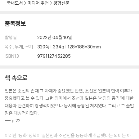
국내도서
미디어 추천
경향신문
품목정보
발행일
2022년 04월 10일
쪽수, 무게, 크기
320쪽 | 334g | 128*188*30mm
ISBN13
9791127452285
책 속으로
일본은 조선의 존재 그 자체가 중요했던 반면, 조선은 일본의 협력 여부가
중요했다고 볼 수 있다. 그런 의미에서 조선과 일본은 ‘서양의 충격’에 대한
대응과 관련하여 경쟁적이었으나 동시에 공통된 처지였다. 그리고 그 출발
점은 대칭적이었다.
--- p.22
이러한 ‘동화’ 정책이 일본인과 조선인을 동등하게 취급했다는 의미는 아