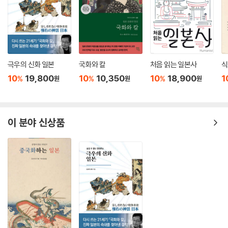
이 협력함으로써 국제사회에 대해 새로운 가치를 창조했다는 ‘성공 체
험’을 거두었다. 그러한 의미에서 이러한 한일 협력에 의한 국제사회 공헌,
한국 독자에게 주는 시사점은?
새로운 가치창조라는 ‘성공 체험’의 의의는 아무리 강조해도 지나치지 않
는다. 앞으로도 한국과 일본의 사이에서는 이러한 일이 끊임없이 이어질
과거 역사가 해결되지 않았다고 생각하는 많은 한국 독자 입장에서는 저자
것이다.
가 한국에 대해 직접 겪고 많이 알기에 좀 더 부담 없이 다가가기 쉬운 장점
극우의 신화 일본
국화와 칼
처음 읽는 일본사
식
이 있다.
10
19,800
10
10,350
10
18,900
1
%
%
%
원
원
원
하지만 한편으로 서로의 경쟁의식이 한층 더 거세짐에 따라 이후의 한일대
립에 씨를 뿌리게 되었다고 해석할 수도 있다. 이러한 의미에서 월드컵 공
세계 질서는 고정되는 듯 보이지만, 러시아의 우크라이나 침공과 같은 예
동개최는 한일관계에 중의적인 의의가 있는 에피소드였다.
상치 못한 일로 항상 급변한다. 이런 상황에서 분명히 한일이 협력할 여러
--- p.207
사항이 앞으로도 발생하지 않는다고 할 수 없다. 더욱이 핵을 둘러싼 북한
이 분야 신상품
의 존재는 양국에 상시적 위험이 된다. 그렇기에 양국에서 감정적 대응이
대일관계에 관해 노무현 정권 초기에는 일본을 대북정책의 협력 대상으로
아닌 이성적이면서도 미래 지향적 연구가 필요하다. 이 책의 출간이 그러
중시했다. 하지만 그것이 기대에 어긋나자 역사 문제나 영토 문제라는 쟁
한 계기를 마련하는 데 마중물이 되었으면 한다. 그런 의미에서 이 책은 일
점을 억누르면서까지 한일관계를 관리해야 한다는 동기부여를 그다지 못
반 독자들을 위한 한일관계사 책으로 그 의의가 크다.
느꼈기 때문에 그대로 방치했다. 한편 일본 정부도 대북정책의 괴리가 차
츰 눈에 띄기 시작한 데다 한국 정부의 노력에도 불구하고 한미관계가 동
요하는 상황이 벌어지자 한국과의 관계를 관리해야 할 동기부여를 그다지
느끼지 않게 된 것은 아닐까
--- p.219