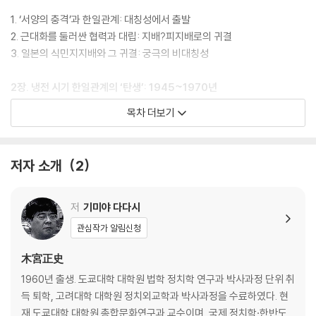
1. ‘서양의 충격’과 한일관계: 대칭성에서 출발
2. 근대화를 둘러싼 협력과 대립: 지배?피지배로의 귀결
3. 일본의 식민지지배와 그 귀결: 궁극의 비대칭성
2장. 냉전 시기 한일관계의 ‘탄생’: 1945~1970년
목차 더보기
1. 한일관계의 초기 조건
2. 한일 국교 정상화 교섭 I: 1950년대
3. 한일 국교 정상화 교섭 II: 1960년대
저자 소개
2
4. 한일관계의 ‘1965년 체제’: 경제협력과 안전보장
5. 국민 차원에서 본 한일 ‘1965년 체제’
저
기미야 다다시
3장. 냉전의 변용과 비대칭적 상호 보완적인 한일관계: 1970?1980년대
관심작가 알림신청
1. 미중?중일의 화해와 북한을 둘러싼 한일관계
木宮正史
2. 미국의 관여 축소와 한일관계: 한미일 관계에서 한일관계로?
1960년 출생. 도쿄대학 대학원 법학 정치학 연구과 박사과정 단위 취
3. 한일의 비대칭성과 시민사회 간 관계의 맹아
득 퇴학, 고려대학 대학원 정치외교학과 박사과정을 수료하였다. 현
4. ‘포스트 박정희 시대’의 한일관계
재 도쿄대학 대학원 총합문화연구과 교수이며, 국제 정치학·한반도