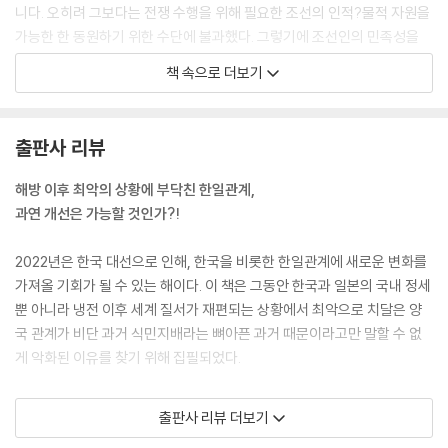
니다. 오히려 그보다는 전쟁 수행을 위해 필요한 조선의 인적?물적 자원을
가능한 한 동원하기 위한 수단에 불과했다. 그렇기에 조선인의 민족성을
말살하는 것이었다고 후세로부터 평가받아도 어쩔 수 없는 것이다.
책 속으로 더보기
--- p.42
한일 경제협력의 동기가 한일 정부나 기업에 있어 상호 이익이 된 것은 틀
출판사 리뷰
림없는 사실이지만 한일 경제협력은 그를 둘러싼 냉전 체제와 밀접한 관련
성을 가지고 진행되었다. ‘안보 경제협력’이라는 말은 당시에는 사용되지
해방 이후 최악의 상황에 부닥친 한일관계,
않았지만, 일본의 경제협력은 순수한 경제적인 동기에 근거했다기보다는
과연 개선은 가능할 것인가?!
박정희 정권을 지원하여 북한과의 체제경쟁에서 우위를 점할 수 있도록 함
과 동시에 한국의 안보 체제를 강화하여 일본의 안전보장에 이바지하도록
2022년은 한국 대선으로 인해, 한국을 비롯한 한일관계에 새로운 변화를
한다는 점을 고려하여 움직인 결과였다. 또한, 박정희 정권도 일본과의 경
가져올 기회가 될 수 있는 해이다. 이 책은 그동안 한국과 일본의 국내 정세
제협력을 좀 더 유리한 조건에서 획득하기 위해, 일본의 안전보장을 위해
뿐 아니라 냉전 이후 세계 질서가 재편되는 상황에서 최악으로 치달은 양
한국이 공헌하고 있다는 점을 강조했다.
국 관계가 비단 과거 식민지배라는 뼈아픈 과거 때문이라고만 말할 수 없
--- p.82
게 악화된 이유를 찾기 위해 집필되었다.
유신체제에서 이루어진 인권 탄압에 대한 비판이 고조되던 중, 한국의 반
이 책은 해방 이후 한일 간 교류가 늘어남에 따라 진전된 양국 간 상호 이해
출판사 리뷰 더보기
정부 민주화 운동과의 ‘연대’를 모색함으로써 한일 양 사회에 있어 인권을
에도 불구하고 한일관계가 이렇게까지 악화된 원인을 한일관계의 변천사
증진하려는 운동이 일본 사회에 등장했다. (중략) ‘이데올로기’가 아닌, ‘인