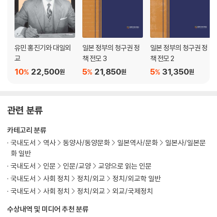
유민 홍진기와 대일외
일본 정부의 청구권 정
일본 정부의 청구권 정
교
책 전모 3
책 전모 2
10
22,500
5
21,850
5
31,350
%
%
%
원
원
원
관련 분류
카테고리 분류
국내도서
역사
동양사/동양문화
일본역사/문화
일본사/일본문
화 일반
국내도서
인문
인문/교양
교양으로 읽는 인문
국내도서
사회 정치
정치/외교
정치/외교학 일반
국내도서
사회 정치
정치/외교
외교/국제정치
수상내역 및 미디어 추천 분류