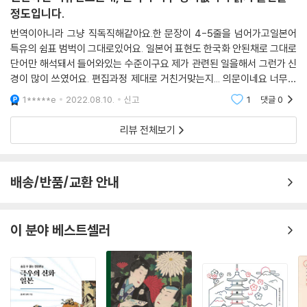
한국에 대한 일본 사회의 관심은 낮았던 것에 반해 일본에 대한 한국 사회
는 핵심 키워드를 뽑아내 그에 따른 관계 변화와 양국 국민들의 심리적 변
정도입니다.
의 관심은 높았다는 불균형이 존재했었다. 그에 따라 관심, 정보, 그 외의
화에 관해 설명하고 있다. 19세기 후반과 20세기 초까지 일본에 기울어진
번역이아니라 그냥 직독직해같아요.한 문장이 4-5줄을 넘어가고일본어
가치 등에서도 일본에서 한국으로 향하는 방향의 흐름이 지배적이었다. 하
비대칭적 상황이 해방 이후 한국의 경제발전을 통해 점차 대칭적인 한일관
특유의 쉼표 범벅이 그대로있어요. 일본어 표현도 한국화 안된채로 그대로
지만 1990년대에 들어서자 이러한 한 방향만의 관계에서 쌍방향의 관계
계로 변화한다고 본 것이다. 경제발전뿐 아니라 한류나 K-POP 같은 문화
단어만 해석돼서 들어와있는 수준이구요 제가 관련된 일을해서 그런가 신
로 변해갔다. 한국 자체에 관한 관심이 일본 사회에서 증대하여 그에 따라
역시 세계적 명성을 떨치면서 이를 통해 한국인들은 이제 대등한 관계로
경이 많이 쓰였어요. 편집과정 제대로 거친거맞는지... 의문이네요 너무너
한국에 관련한 여러 가지 다양한 정보가 일본에 유입되기 시작했다. 특히
일본을 바라보고 있으나 일본인 입장에서 대칭적 관계가 되었음에도 여전
무 읽기 불편해서 결국 끝까지 못읽고 덮었어요. 일본어 되시는분들은 그
1*****e
2022.08.10.
신고
1
댓글
0
‘한류’라는 현상은 한국문화가 일본 사회에 상당히 깊게 침투하는 것을 가
히 과거사로 발목잡는 한국을 이해할 수가 없다는 지점을 밝히고 있다. 위
냥 원서로 읽는게 나
능하게 했다.
안부 문제와 징용 문제가 한일관계의 심각한 악재로 부상한 이후, ‘약속을
리뷰 전체보기
--- p.174
지키지 않는 한국’ ‘국제법과 조약을 무시하는 한국’이라는 혐한 프레임이
일본의 미디어와 여론을 지배하는 한국 담론이 되었다.
1990년대에 들어서며 한층 더 현재화된 것은 일본명 ‘다케시마’ 한국명
배송/반품/교환 안내
‘독도’를 둘러싼 영토 문제였다. 원래 1965년의 한일 국교 정상화의 교섭
흥미로운 사실은 한일관계가 비대칭적이었던 냉전 시대에 한일은 경제와
과정에서도 영토 문제는 논의되었다. 1952년 평화선 선포로 ‘독도’를 한국
안보 분야에서 매우 긴밀한 공조와 협력 관계를 유지했으나, 1990년대 이
령으로 삼은 이후 한일 양국은 각자 자국의 영토임을 주장했으나 그 문제
후 한일이 대칭적인 관계로 변모하면서 오히려 갈등과 마찰이 격화되었다
이 분야 베스트셀러
를 실질적으로 ‘유보’해둔 채 국교를 정상화한 것이다.
는 점이다. 특히 2010년대 이후 한일의 파워가 균등해지면서 역사 문제를
--- p.192
둘러싼 갈등과 마찰은 현저하게 확대, 심화를 겪게 된다. 하지만, 일본인인
저자는 이러한 일본의 특수한 상황에 굴하지 않고 한국발 주장과 논리의
한일 월드컵은 일단 성공리에 개최되어 한국과 일본 모두 결승 토너먼트에
배경과 근거를 편견 없이 검토하고, 존중하는 자세로 평가하는 균형감을
진출하여 일본은 16강 한국은 4강까지 진출했다. 이에 따라 한국과 일본
보여준다.