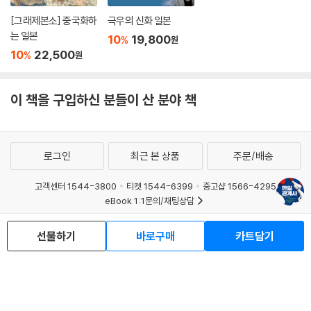
[그래제본소] 중국화하
극우의 신화 일본
한국 사회에 있어서 일본이 과거에 자신의 나라를 침략하여 지배했다는 역
는 일본
10
19,800
%
원
사적 사실은 엄연히 존재한다. 게다가 일본 사회는 그것에 대해서 명확한
10
22,500
%
원
반성의 자세를 나타내려고 하지 않는다. 70년 이상 경과했기 때문에 잊어
버려야 한다는 ‘기대’는 역시 일방적일 수밖에 없다.
이 책을 구입하신 분들이 산 분야 책
현재 상태에서는 그러한 ‘기대’가 한국 사회의 변함없는 반발에 직면했을
때 쉽게 ‘실망’으로 바뀌어 그것이 종래 이상의 ‘반감’으로 이어지는 악순환
을 발생시키고 있다고 말할 수 있지 않을까. 특히 2016년 이후의 일본 사
로그인
최근 본 상품
주문/배송
회에서의 한국에 대한 감정의 악화 그리고 한일관계가 악화한 현재 상황에
대한 인식은 그러한 배경 안에서 생각할 수 있을지도 모르겠다.
고객센터 1544-3800
티켓 1544-6399
중고샵 1566-4295
--- p.226~227
eBook 1:1문의/채팅상담
예스이십사(주) 사업자 정보
왜 2010년대에 들어서 한일 간에 ‘위안부’ 문제나 ‘징용공’ 문제 등 역사 문
선물하기
바로구매
카트담기
이용약관
개인정보처리방침
청소년보호정책
제를 둘러싼 긴장감이 고조되었을까.
PC버전
회사소개
거래처관계자께
도서홍보
광고
무엇보다도 우선 그것을 초래한 한국 사법부의 판단이 있었지만, 그 판단
Copyright © YES24 Corp. All Rights Reserved.
의 배경으로 한일이 대칭적인 관계로 변하고 그것에 동반하여 한일이 서로
MATOM5