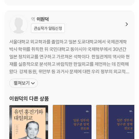
에필로그
참고문헌
역
이원덕
한일관계 연대표
옮긴이 후기
관심작가 알림신청
서울대학교 외교학과를 졸업하고 일본 도쿄대학교에서 국제관계학
박사 학위를 취득한 뒤 국민대학교 동아시아 국제학부에서 30년간
일본 정치외교를 연구하고 가르쳐온 석학이다. 한일관계의 역사와 현
재를 실증적으로 분석하고 바람직한 한일외교를 제언하는 데 진력해
왔다. 강제 동원, 위안부 등 과거사 문제에 대한 우리 정부의 외교적,
법적 논리를 구축하는 데 핵심적인 역할을 해왔다는 평가를 받고 있
펼쳐보기
다. 2005년 노무현 정부 때 3만 5354쪽에 달하는, 13년 8개월간의
한일회담 문서를 검증하는 작업에 주도적으로 참여했다. 이를 통해
이원덕
의 다른 상품
일본 정부의 반인도적 불법행위의 법적 책임이 여전히 남아