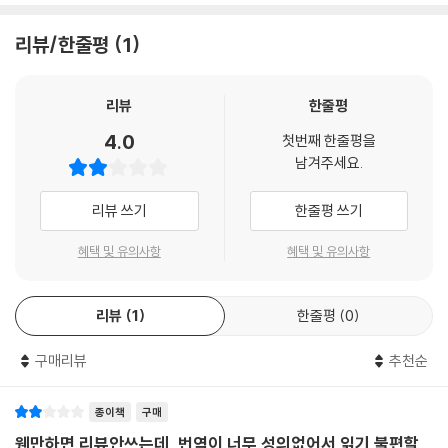
와 양국 국민 간 정서 변화를 차근차근 차분한 어조로 되짚어간다. 지한파
권’과 ‘역사의 반성’에 바탕을 둔 한일 시민사회의 정치 세력 간 연대를 모
(知韓派)로 유명한 저자 기미야 다다시가 35년간의 한국에 관한 연구를
리뷰/한줄평
1
색했다는 점에서 단순히 정부 간 관계나 경제 관계로만 환원될 수 없는 새
압축 정리한 귀중한 결과물이라 하겠다.
로운 한일관계의 가능성을 보여주었다.
--- p.131
한국과 일본 국내 상황뿐 아니라 북한·중국·미국 등 양국을 둘러싼 국제환
리뷰
한줄평
경 변화를 살피며 1874년부터 현재에 이르기까지의 한일 교류의 역사를
4.0
그에 대하여 ‘민족 차별’이라고 재일교포를 중심으로 지문등록 거부 운동
첫번째 한줄평을
철저하게 분석하는 이 책을 통해, 양국의 관계 개선과 선의의 경쟁이라는
남겨주세요.
이 전개되었다. 그것은 한일 양 정부 간의 쟁점으로 비화하여 1992년에 외
더 나은 미래에 대한 해답을 찾을 수 있을 것이다.
국인 등록법 개정에 따라 영주자 및 특별 영주자의 지문등록 제도는 폐지
리뷰 쓰기
한줄평 쓰기
되었다. 이는 종래에는 문제시되지 않았던 문제가 1980년대에 비로소 ‘차
이 책을 읽어야 하는 이유?
별’로 문제시됨과 동시에 한일 양 정부 간에 재일교포의 인권 문제가 본격
혜택 및 유의사항
혜택 및 유의사항
적인 의제로 부상한 것을 의미한다.
총 7장으로 구성된 이 책은 해방 이전의 근대사부터 한국전쟁을 지나 200
--- p.156
2년 한일 월드컵은 물론이고 문재인 정부에 이르기까지 독자들이 직접 겪
리뷰
1
한줄평
0
은 최근 현대사까지 다룬다. 책에서만 볼 수 있는 ‘박제된’ 한일관계의 역사
2차 세계대전 종결 후 75년 이상이 지난 한일관계의 변화를 한마디로 표
뿐 아니라 생생한 한일관계의 상황까지 되돌아봄으로써 독자로 하여금 한
현하자면 그것은 ‘비대칭에서 대칭으로’의 변화이다. 대체로 1990년쯤을
구매리뷰
추천순
일관계를 추상적이거나 반일 혹은 혐한 같은 감성적 접근이 아닌 구체적이
경계로 하여 그 이전을 비대칭기로, 그 이후를 대칭기로 나눌 수 있다.
고 이성적으로 바라볼 수 있게 한다.
--- p.163
종이책
구매
저자 기미야 다다시는 75년간의 한일관계 역사에서 ‘대칭과 비대칭’이라
웬만하면 리뷰안쓰는데, 번역이 너무 성의없어서 읽기 불편할