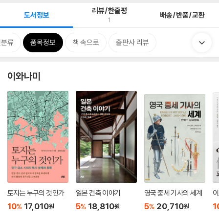
리뷰/한줄평
도서정보
배송/반품/교환
1
련분류
품목정보
책 속으로
출판사 리뷰
이와나미
토지는 누구의 것인가
일본 건축 이야기
영국 중세 기사의 세계
이
10
17,010
5
18,810
5
20,710
1
%
%
%
원
원
원