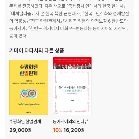
5. 비대칭적인 한일 협력과 대칭화의 여러 측면
문제를 전공하였다. 지은 책으로 『국제정치 안에서의 한국 현대사』
『내셔널리즘에서 본 한국·북한 근현대사』 『한국─민주화와 경제발전
4장. 냉전 종언과 대칭적 한일관계의 도래: 1990·2000년대
의 역동성』 『전후 한일관계사』 『시리즈 일본의 안전보장 6 한반도와
동아시아』 『한반도 위기에서 대화로─변동하는 동아시아의 지정도』
1. 한일관계의 구조 변용: 비대칭에서 대칭으로
등이 있다.
2. 냉전 종언과 한반도에의 ‘배당’: 남북관계의 개선과 한계
3. 한일 역사 문제의 부상
기미야 다다시
의 다른 상품
4. 한일 파트너십 선언: 대칭 관계의 ‘이상형’
5. 북한의 핵미사일 문제: 공통 위협에 대한 상호 보완적 협력
5장. 대칭적이고 상호 경쟁적인 한일관계로: 2010년대
1. 역사 문제의 ‘확대재생산’: ‘위안부’ 문제와 ‘강제징용’ 문제
2. 북한 정책: 목표의 대칭성과 방법의 비대칭성
3. 미중 대국 간 관계: 신냉전에의 대응인가 구냉전의 해체인가?
4. 역사 문제에서 경제·안전보장의 대립 경쟁으로?
수평화된 한일관계
동아시아와의 인터뷰
29,000
10
16,200
종장. 한일 간 ‘선의의 경쟁’은 가능한가?
%
원
원