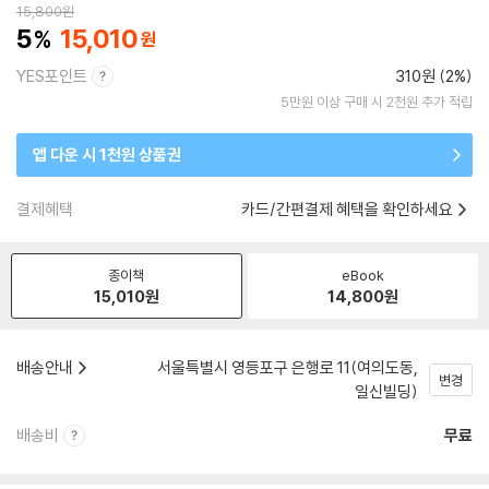
15,800
원
5
15,010
YES포인트
310원 (2%)
5만원 이상 구매 시 2천원 추가 적립
앱 다운 시 1천원 상품권
결제혜택
카드/간편결제 혜택을 확인하세요
종이책
eBook
15,010
원
14,800
원
배송안내
서울특별시 영등포구 은행로 11(여의도동,
변경
일신빌딩)
배송비
무료