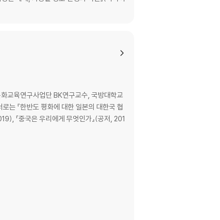
(INF)의 탈퇴 / ‘세계 최강의 핵전력’ / 신
문화교육연구사업단 BK연구교수, 국방대학교
로는 『한반도 평화에 대한 일본의 대한국 협
지부장관, 핵무기금지조약 논의 불참은 ‘실수’ /
19), 『중국은 우리에게 무엇인가』(공저, 201
/ NPT회의 다시 결렬, 보이지 않는 일본의 역할
핵대국의 피폭자 / “핵무기를 보유하지 않으면 자