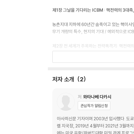
제1장 그날을 기다리는 ICBM : 핵전력의 3대축,
농촌지대 지하에 60년간 숨죽이고 있는 핵미사일 /
무기 개량의 특수, 현지의 기대 / 예외적으로 I
제2장 전 세계가 주목하는 전략폭격기: 핵전력의 
이례적인 장수 기종 B52 / B52 기내에 들어가다
할 것인가.
저자 소개
2
제3장 핵전략의 주력이 된 잠수함: 핵전력의 3대
해상에서의 즉각적인 대응태세 / 동맹국 일본에게 
저
와타나베 다카시
의 우려와 무관심의 현실
관심작가 알림신청
제4장 ‘핵무기 현대화 계획’의 탄생: 오바마 행
아사히신문 기자이며 2003년 입사했다. 도쿄
렘 지국장, 2019년 4월부터 2021년 3월
‘핵무기 없는 세상’ / 조약비준과 맞바꾼 핵무기 
에는 미국 유학(하버드대학 미일 관계 프로그램