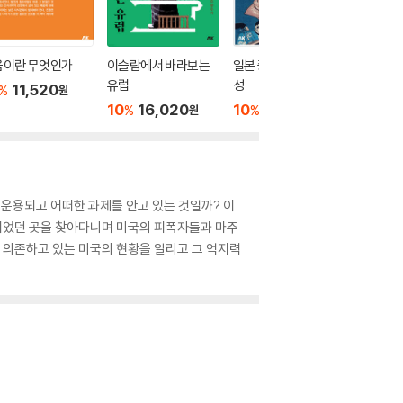
움이란 무엇인가
이슬람에서 바라보는
일본 중세적 세계의 형
프랑스사
유럽
성
11,520
10
1
%
%
원
10
16,020
10
22,500
%
%
원
원
운용되고 어떠한 과제를 안고 있는 것일까? 이
이었던 곳을 찾아다니며 미국의 피폭자들과 마주
에 의존하고 있는 미국의 현황을 알리고 그 억지력