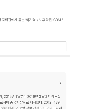
휘관에게 묻는 ‘억지력’ / 노후화된 ICBM /
고의 역사 / B52의 현대화 계획, 100년간 의존
문 / ‘최우선적 표적이 되는’ 기지 주변 주민들
 2015년 1월부터 2019년 3월까지 예루살
히로시마 총국차장으로 재직했다. 2012~13년
맹 / 핵능력 유지비용 / 아시아로 이동하는 미국의
정한 세계, 가공할 정보 전쟁의 이면』(아사히