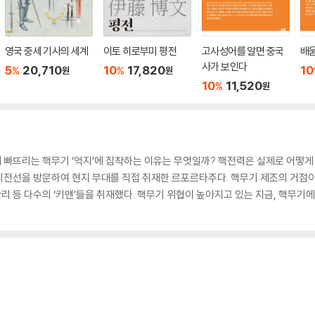
영국 중세 기사의 세계
이토 히로부미 평전
고사성어를 알면 중국
배
사가 보인다
5
20,710
10
17,820
10
%
%
원
원
10
11,520
%
원
빠뜨리는 핵무기 ‘억지’에 집착하는 이유는 무엇일까? 핵전력은 실제로 어떻게 
최전선을 방문하여 현지 부대를 직접 취재한 르포르타주다. 핵무기 제조의 거점
관리 등 다수의 ‘키맨’들을 취재했다. 핵무기 위협이 높아지고 있는 지금, 핵무기