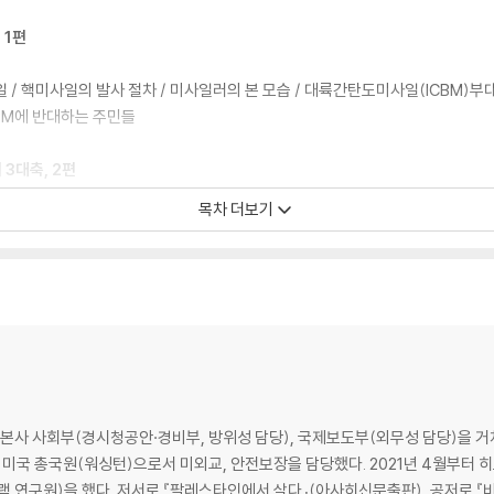
 1편
 핵미사일의 발사 절차 / 미사일러의 본 모습 / 대륙간탄도미사일(ICBM)부대 지
CBM에 반대하는 주민들
3대축, 2편
목차 더보기
 / ‘테러와의 전쟁’에서 핵‘강대국 간 경쟁’으로 / ‘브로큰 애로우’: 핵무기 중대 사
축, 3편
보여준 전략핵잠수함 내부 / 핵잠수함의 전 함장이 말하는 ‘핵억지력’에 대한 의
정부
본사 사회부(경시청공안·경비부, 방위성 담당), 국제보도부(외무성 담당)을 거쳐,
까지 미국 총국원(워싱턴)으로서 미외교, 안전보장을 담당했다. 2021년 4월부터 
현대화 약속 / 핵억지와 핵군축의 양립 / ‘미일 확장억지협의’ 시작, 변화하는 동
 연구원)을 했다. 저서로 『팔레스타인에서 살다』(아사히신문출판), 공저로 『비