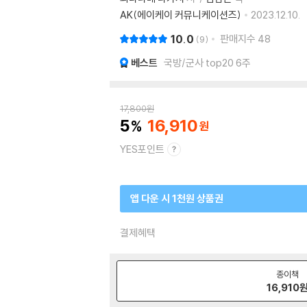
AK(에이케이 커뮤니케이션즈)
2023.12.10.
10.0
판매지수
48
9
베스트
국방/군사 top20 6주
17,800
원
5
16,910
YES포인트
앱 다운 시 1천원 상품권
결제혜택
종이책
16,910