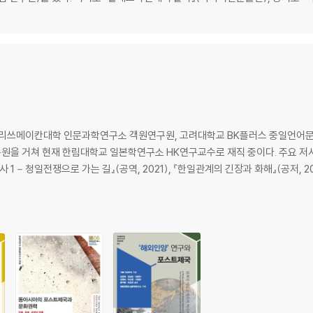
국 대통령의 첫 히로시마 방문
있는 핵무기’로: 트럼프 행정부
 / 발사실험의 언론공개 목적 / ‘핵무기 없는 세상’ 정책의 전환 / 중거리핵전력조약
처하다 / 바이든 행정부에 ‘주문’하다
본 리쓰메이칸대학 인문과학연구소 객원연구원, 고려대학교 BK플러스 중일언어
을 거쳐 현재 한림대학교 일본학연구소 HK연구교수로 재직 중이다. 주요 저서
윌리엄 페리 전 국방장관 “핵무기금지조약을 지지한다.” / 어니스트 모니즈 전 에너
사 1－청일전쟁으로 가는 길』(공역, 2021), 『한일관계의 긴장과 화해』(공저, 20
현대화의 비용과 이권 / 우크라이나 침공과 핵전쟁 위험 / 미일 ‘확장억지’ 강화 
발표
죽음의 1마일’을 찾아서
/ 피폭의 기억을 계승하다 / 이웃 마을에서는 핵무기에 대한 친근감도 / 소외된 
도전: 변화는 지자체로부터 / 미국 시민사회에도 변화의 조짐이