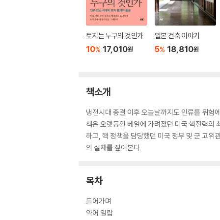
토지는 누구의 것인가
일본 건축 이야기
10
17,010
5
18,810
%
%
원
원
책소개
냉전시대 종결 이후 오늘날까지도 인류를 위험에 
책은 오랫동안 베일에 가려졌던 미국 핵전력의 
하고, 핵 정책을 담당했던 미국 정부 및 군 고위
의 실체를 짚어본다.
목차
들어가며
약어 일람