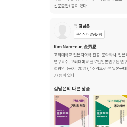
핵전략 / 핵 ‘선제불사용’ 선언 포기 / 현직 미
신문출판) 등이 있다.
제5장 ‘사용할 수 없는 핵무기’에서 ‘사용할 수 
역
김남은
ICBM 발사실험과 마주하다 / 발사실험의 전체 계획
관심작가 알림신청
전략무기감축협정(신START)의 존속이 위기에 
Kim Nam-eun,金男恩
제6장 불투명한 핵정책의 행방: 바이든 행정부
고려대학교 일본지역학 전공. 문학박사. 일
연구교수, 고려대학교 글로벌일본연구원 연구원
직면한 두 가지 과제 / 오바마 노선의 계승 / 
력방안』(공저, 2021), 『조약으로 본 일본근대
바이든 행정부 고위관리에게 직접 묻다 / 핵무기 
7) 등이 있다.
/ 바이든 행정부의 ‘핵태세 검토보고서’(NPR) 
김남은
의 다른 상품
제7장 미국의 피폭자들: 핸포드(Hanford) ‘
미국 핵전력의 원점 / 폭로된 방사능 유출 문제 
신들이 피해를 입게 된다” / 전미국시장회의의 