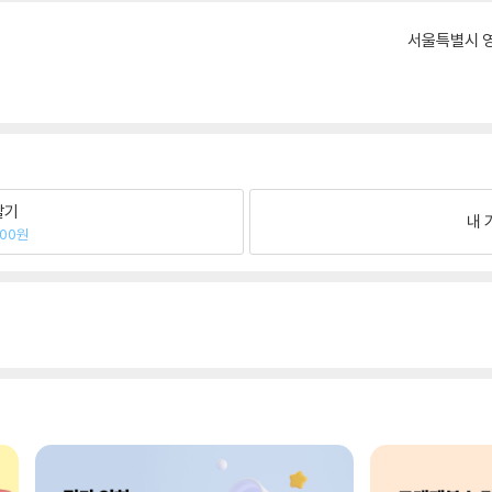
서울특별시 영
팔기
내 
700원