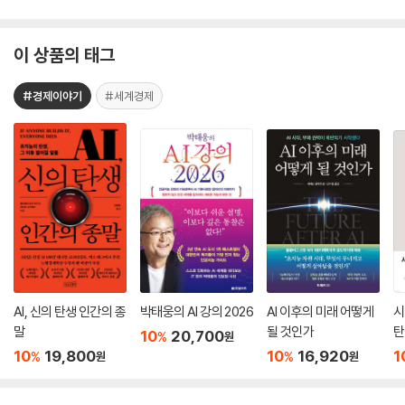
이 상품의 태그
#경제이야기
#세계경제
AI, 신의 탄생 인간의 종
박태웅의 AI 강의 2026
AI 이후의 미래 어떻게
시
말
될 것인가
탄
10
20,700
%
원
기
10
19,800
10
16,920
1
%
%
원
원