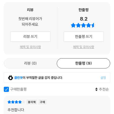
전반적으로 볼 때 1990년대 이후 아시아 여러 나라와 비교해 중남미 국가
세계경제의 흐름과 방향을 이해하면서 일본의 경제정책을 수립하는 경제
5) 일본의 버블 경제와 붕괴 후의 조정
들의 경제 성과는 상대적으로 뒤떨어졌다. 그 원인 중 하나는 정치적인 불
관료로 장기간 활약한 저자 미야자키 이사무는 독자가 세계경제의 기본구
리뷰
한줄평
6) 아시아 통화위기
안정성과 관련이 있다. 아시아에서도 때때로 정정 불안이 발생하는 나라가
조에 관한 주요 흐름과 현안의 핵심을 파악하고 장래의 방향을 전망할 수
7) 미국발 글로벌 금융위기
8.2
있다. 하지만 중남미처럼 그것이 항상 문제가 되는 경우는 없다. 중남미의
첫번째 리뷰어가
있도록 책을 구성하였다. 특히, 주제별로 담은 글은 짧지만, 임팩트 있게 서
8) 남유럽 여러 나라의 재정위기(유로 위기)
되어주세요.
정치적 불안정성의 배경에는, 아프리카 일부를 제외하면, 중남미가 세계
술하였고 그 빈 자리는 각종 도표와 그래프, 해석 자료로 채워나갔다.
9) 중국의 채무팽창과 코로나 쇼크
에서도 가장 소득격차가 큰 지역이라는 사실이 있다. 그것이 경제 격차를
이는 일종의 사전 역할을 하는 참고 자료로서 이 책을 기능하게 만든다. 인
10) 지나친 정부 대응과 그 귀결
리뷰 쓰기
한줄평 쓰기
확대시키는 측면을 지니는 개혁개방 정책의 실시를 정치적으로 곤란하게
터넷으로 다 찾아볼 수 있다지만, 방대한 주제의 모든 자료를 하나씩 ‘정보
한다.
의 바다’에서 찾아 헤매는 것보다 이 책을 옆에 두고 찾는 것이 훨씬 빠르고
혜택 및 유의사항
혜택 및 유의사항
10. 세계경제의 구조변화
--- p.146
정확해 효율적이다.
1) 시장경제의 여러 형태
무엇보다 주제와 항목을 적절하게 선정하고, 독자가 한눈에 상황을 파악할
2) 세계경제의 일체화
정보통신기술의 진전은 여타 산업의 정보화도 촉진시키면서 정보통신업
리뷰
0
한줄평
9
수 있게 만든 이 책의 구성은 흔치 않은 구성으로 ‘관료 출신 중 가장 뛰어
3) 패권국으로서의 미국
자 스스로 다양한 산업 분야에 진출하여 각각의 분야에서 기존 업자와 경
나다’라는 평가를 받는 이코노미스트인 저자의 장점이 돋보인다. 1993년
4) EU · 유로의 도전
쟁하게 되었다. 그들은 크로스테크(X-Tech)라 불린다. 그것이 의료 분야
초판 발간 후 재판을 거듭하며 변화해가는 세계경제의 모든 면을 다루려고
5) 중국 경제의 약진과 전망
클린봇
이 부적절한 글을 감지 중입니다.
설정
라면 메디텍, 농업이라면 아그리텍이다. 각각의 산업 정보화만으로는 파악
하는 저자의 노력 역시 2016년 사후 저자의 동료였던 다야 데이조가 계속
6) 중국 정치·사회 체제 전망
할 수 없는 현상이다. 그것은 정보통신산업의 확대이기도 하고 각 산업의
이어가고 있다. 2020년 코로나19 바이러스 발생 이후 세계경제의 변화까
구매한줄평
추천순
7) ‘아랍의 봄’과 그 후
정보화이기도 하며 산업 전체의 정보화이기도 하다.
지 생생하게 담아내며 독자가 읽고 소장할 가치가 충분하다.
8) 재확대되는 군사 지출과 지역분쟁 · 난민
--- p.169
9) 국내 격차의 확대
종이책
구매
한국 독자에게 주는 시사점은?
10) 코로나 이후의 세계경제
추천합니다.
2020년에 신형 코로나바이러스의 세계적 유행에 직면해서 사람들의 이