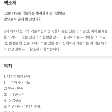
책소개
코로나19로 격동하는 세계경제 펀더멘털은
앞으로 어떻게 될 것인가?
2차 세계대전 이후 기술혁신과 중국을 비롯한 신흥국의 발전, 여러 문제점
을 드러내고 있는 선진국의 현황을 살피고 심각해지는 무역마찰, 지역 분
쟁, 환경문제, 신종 바이러스로 인한 경기 침체까지 거론하는 이 책은 독자
가 항상 곁에 두고 참조하기에 적합하다!
목차
1. 세계경제의 윤곽
1) 국가의 수 · 국토
2) 인구 · 민족
3) 국내총생산
4) 산업구조
5) 천연자원 · 에너지 분포