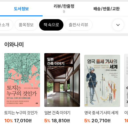
리뷰/한줄평
도서정보
배송/반품/교환
9
 소개
품목정보
책 속으로
출판사 리뷰
이와나미
토지는 누구의 것인가
일본 건축 이야기
영국 중세 기사의 세계
이
10
17,010
5
18,810
5
20,710
1
%
%
%
원
원
원