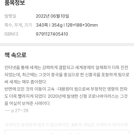
3) 정보화와 고용, 소득
품목정보
4) 정보화와 산업구조
5) 디지털 이코노미의 확대
발행일
2022년 06월 10일
6) 디지털 이코노미의 심화
쪽수, 무게, 크기
340쪽 | 354g | 128*188*30mm
7) 거대 플랫포머의 출현
ISBN13
9791127405410
8) 미중의 기술 패권 마찰
9) 디지털 이코노미의 과제
10) 바람직한 디지털 사회와 국제협력
책 속으로
7. 인구 · 식량 · 에너지 · 자원
인터넷을 통해 세계는 강력하게 결합되고 세계경제의 일체화가 더욱 진전
1) 세계인구의 급증
되었는데, 최근에는 그것이 중국을 중심으로 한 신흥국을 포함하게 됨으로
2) 저출산 고령화
써 세계는 매우 좁아졌다.
3) 세계의 식량 사정
반면에 모든 것의 이동이 고속 · 대용량이 됨으로써 부정적인 영향의 전파
4) 식량 소비의 고도화
도 더욱 빨라지게 되었다. 2020년에 발생한 신형 코로나바이러스는 그것
5) 세계의 에너지 수급
을 여실히 보여준 사례이다.
6) 석유 · 천연가스
--- p.27~28
7) 화력 · 수력 · 원자력발전
8) 생에너지와 신에너지
국제적인 경제정책 협조가 필요하지만, IMF의 개입은 국제수지 적자국에
9) 자원무역 문제
대한 융자를 통한 경우에 거의 한정되어, 그러한 융자 요청을 하지 않는 주