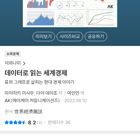
미리보기
사이즈비교
공유하기
소득공제
이와나미
데이터로 읽는 세계경제
표와 그래프로 살피는 현대 경제 이야기
미야자키 이사무
다야 데이조
저
여인만
역
AK(에이케이 커뮤니케이션즈)
2022.06.10.
원서
世界經濟圖說
8.2
판매지수
36
9