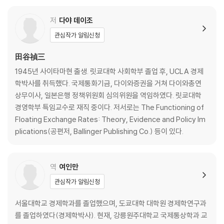
2) 금융 자본시장
3) 금리, 주가, 금융파생상품
저
다야 데이조
4) 핀테크(암호자산 등)
관심작가 알림신청
5) 국제금융 활동의 확대와 감독 강화
6) 환율과 외화준비
田谷禎三
7) 유로의 확대
1945년 사이타마현 출생. 릿쿄대학 사회학부 졸업 후, UCLA 경제
8) 달러 · 유로 · 엔 · 위안
학박사를 취득했다. 국제통화기금, 다이와증권을 거쳐 다이와총연
9) 환율제도
상무이사, 일본은행 정책위원회 심의위원을 역임하였다. 릿쿄대학
10) IMF 체제
경영학부 특임교수로 재직 중이다. 저서로는 The Functioning of
Floating Exchange Rates: Theory, Evidence and Policy Im
4. 다각화, 지역통합, 무역마찰
plications(공편저, Ballinger Publishing Co.) 등이 있다.
1) 세계경제의 재편성
2) 미국 경제, 상대적 경쟁력의 유지
3) EU, 동부 유럽으로의 확대와 브렉시트
역
여인만
4) NAFTA의 개정, USMCA
관심작가 알림신청
5) TPP 11과 아시아의 경제통합
6) 기타 지역통합 현상과 지역 간 무역
서울대학교 경제학과를 졸업했으며, 도쿄대학 대학원 경제학연구과
7) 무역 · 경제 마찰
를 졸업하였다(경제학박사). 현재, 강릉원주대학교 국제통상학과 교
8) 미중 무역마찰