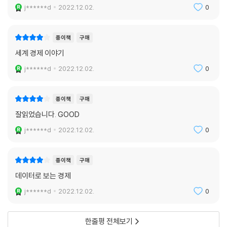
동, 접촉이 극도로 제한됨으로써 사람들은 커뮤니케이션을 인터넷상에서
j******d
2022.12.02.
0
저자 미야자키 이사무는 한국의 진보적 지식인들과 함께 2010년 한일병
후기
할 수밖에 없게 되었다. 지금까지도 온라인의 커뮤니케이션은 늘어나고는
합 100주년을 기념하여 ‘병합이 원천 무효’라는 성명을 발표한 일본 당대
제4판 후기
있었지만, 2020년 전반에 일어난 줌Zoom의 폭발적인 이용은 가히 혁명
의 양심적 지식인 중 한 명으로 객관적인 서술로 세계경제를 바라본다. 또
세계 각국 · 지역의 GDP와 인구(2018년)
종이책
구매
적이었다. 이것은 일부 불가역적인 움직임으로 정보교환의 방식을 변화시
한 경제의 발전을 통해 일어난 환경문제와 빈부격차 같은 문제점들에 있어
세계경제 연표(2차 세계대전 이후)
세계 경제 이야기
킬 것으로 생각된다.
국제적 협력과 공조를 지속적으로 촉구한다는 점에서 지식의 실천적 면모
옮긴이 후기
--- p.172
j******d
2022.12.02.
0
를 엿볼 수 있다.
이 책은 미국이나 유럽, 일본, 중국에 치우친 것이 아니라 동유럽, 중남미,
디지털 이코노미 시대에 접어들어 가장 중요한 것은 자유로운 정보 · 데이
중동, 동남아시아의 현 상황을 객관적이고 실증적으로 짚어낸다는 점에서
종이책
구매
터의 유통과 함께 개인정보를 어떻게 보호하는가이다. 그런데 이 점과 관
한국 독자들의 시야를 넓히는 데 매우 도움이 될 것이다.
련해, 예를 들어 세계의 메가택 기업에 대한 각국의 대응은 아직 모색하고
잘읽었습니다. GOOD
있는 단계이다. 기존의 법률 · 규제 체제로는 충분하지 못한 측면이 있어 국
j******d
2022.12.02.
0
제적으로 협조하여 대응할 필요가 있다. 또한 이러한 기업은 어디서 어떻
게 수익을 올리고 있는가가 명확하지 않지만, 법인세의 과세에 대해서도
종이책
구매
국제적인 협력 대응이 필요하다.
--- p.184
데이터로 보는 경제
j******d
2022.12.02.
0
육류 소비가 가축용 사료의 증가를 동반한다는 문제가 있다. 사료곡물의
증가가 주식용 곡물 생산을 압박하거나 곡물의 국제 거래를 증가시킨다.
한줄평 전체보기
마찬가지 일이 어업에서도 발생한다. 어업이 최근에는 양식에 의해 지탱되