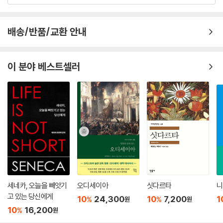
고 있는데 그중에서도 많은 미끼가 필요한 고급 어종의 수요가 증가하고
있다. ‘식’에 관한 재화의 생산 · 소비 · 수출입 문제가 시장원리만으로 규정
배송/반품/교환 안내
되어야 하는지에 대해 여러 장에서 논의되고 있다.
--- p.198
이 분야 베스트셀러
에너지는 인류 공통의 자산이지만 실제로는 주권을 지닌 다른 국가에 의해
소유 · 생산되고, 소비는 일반적으로 생산국과는 다른 나라에서 이루어진
다. 따라서 생산 · 소비를 둘러싸고 정치적인 이해가 대립하고 경제적인 가
격결정도 정치적인 색채를 띠게 된다. 이처럼 국가이해가 충돌하기 쉬운
만큼 역으로 국제협조가 불가결하기도 하다
--- p.215
위기 후 아시아 각국은 거의 예외 없이 경상수지를 흑자 상태로 유지할 수
있게 되었다. 그것이 그 후 여러 중남미 국가 등과 달리 미국발 글로벌 금융
위기에 직면해서도 큰 충격을 받지 않는 요인이 되었다.
세네카, 오늘을 빼앗기
오디세이아
싯다르타
니
--- p.264
고 있는 당신에게
10
24,300
10
7,200
1
%
%
원
원
10
16,200
%
원
패권국으로서의 미국은 장기적으로 그 힘을 잃어가고 있다. 다만 그러한