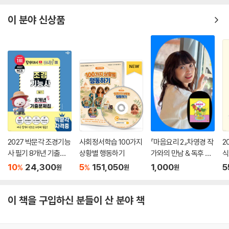
경향은 상당히 완만했다. 달러 가치도 일반적으로 생각되는 것보다는 안정
되어있다. 최근의 유럽 · 일본경제가 상대적으로 정체하는 것을 고려하면
이 분야 신상품
패권국으로서의 미국의 지위 저하 속도는 중국의 추격 여부에 달려있다고
할 수 있다.
--- p.286
일본 정부는 문재인 정권이 북한의 비핵화보다 남북관계 개선에 중점을 두
고 있는 것이 아닌가 하는 의문을 안게 되었다. 반대로 한국은 북미관계의
진전에 미국이 제동을 건 배후에는 아베 정권의 영향력이 있었던 것은 아
닐까 하는 의심을 했다. 이렇게 대북정책을 둘러싸고 마치 한국과 일본이
역방향의 정책을 선호하고 있는 것은 아닌가 하며 서로를 경계하기 시작한
것이다
2027 박문각 조경기능
사회정서학습 100가지
『마음요리 2』차영경 작
2
--- p.250~251
사 필기 8개년 기출문
상황별 행동하기
가와의 만남 & 독후 활
식
제집
동
10
24,300
5
151,050
1,000
5
%
%
원
원
원
2020년 3월 이후 신형 코로나바이러스의 세계적인 확산으로 세계경제의
앞날에 대한 전망이 급변했다. 2차 세계대전 직후의 혼란기를 제외하면,
최대의 경기후퇴 국면에 진입했다.
이 책을 구입하신 분들이 산 분야 책
경제의 글로벌화 때문에 이러한 경기후퇴는 전 세계에서 동시적으로 그리
고 더욱 증폭되어 나타났다. 국제적으로 연결된 많은 서플라이 체인이 갑