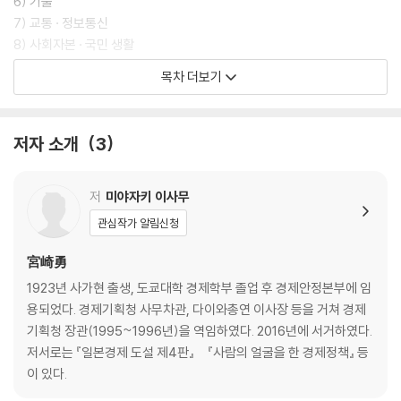
6) 기술
7) 교통 · 정보통신
8) 사회자본 · 국민 생활
9) 정치와 경제
목차 더보기
10) 국제화의 갈등
2. 국제무역
1) 일반무역
저자 소개
3
2) 무역수지와 무역구조
3) 서비스수지
4) 디지털 무역
저
미야자키 이사무
5) 에너지무역
관심작가 알림신청
6) 농산품 무역
7) 관세 · 비관세장벽
宮崎勇
8) 직접투자
1923년 사가현 출생, 도쿄대학 경제학부 졸업 후 경제안정본부에 임
9) WTO, 위기에 처한 체제
용되었다. 경제기획청 사무차관, 다이와총연 이사장 등을 거쳐 경제
10) 미일 경제 마찰의 교훈
기획청 장관(1995~1996년)을 역임하였다. 2016년에 서거하였다.
저서로는 『일본경제 도설 제4판』 『사람의 얼굴을 한 경제정책』 등
3. 국제금융
이 있다.
1) 자본의 흐름