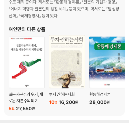
수로 재직 중이다. 저서로는 『환동해 경제론』 『일본의 기업과 경영』
9) G7 · G20 정상회담
『에너지 혁명과 일본인의 생활 세계』 등이 있으며, 역서로는 『탈성장
10) 경제협조와 국민국가
신화』 『국제경영사』 등이 있다.
5. 지령경제와 발전도상국의 시장경제화
여인만
의 다른 상품
1) 사회주의 대 자본주의는 아니다
2) 소련의 해체 · 혼란과 부흥 · 발전
3) 중국의 시장경제화와 발전
4) 인도의 경제발전
5) 동아시아 여러 나라(일본, 중국 제외)의 경제발전
6) 중 · 동유럽, CIS 여러 나라 경제개혁과 발전
7) 중남미 여러 나라의 발전과 정체
8) 기타 지역의 경제 정세
9) 남북문제와 경제 격차
일본자본주의 위기, 새
투자 권하는사회
환동해경제론
10) 시장경제화와 선진국의 지원
로운 자본주의의 기회
10
16,200
28,000
%
원
원
인가?
5
27,550
%
6. 디지털 이코노미의 확대 · 심화
원
1) 정보통신혁명과 물가
2) 산업의 정보화와 생산성, 기업경영