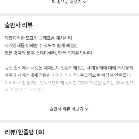
책 속으로 더보기
10) 국제협력(에너지 · 식량 · 자원)
요국에 대한 정책제언에는 한계가 있다. 중요한 점은 IMF의 판단 · 의사결
정이 매 순간 세계경제의 실세를 적절하게 반영하고 있는가 여부이다. 현
8. 지구 환경 보전
재 IMF는 구미 특히 미국 주도의 조직으로 상당한 개혁이 필요할 것으로
출판사 리뷰
1) 광역화하는 환경문제
보인다.
2) 발전도상국의 환경문제
--- p.96
다종다기한 도표와 그래프를 제시하며
3) 대기오염 · 지구온난화
세계경제를 이해할 수 있도록 쉽게 해설한
4) 수자원 문제
현재 세계경제에서는 다극화가 진전되는 동시에 그 속에서 그룹화, 지역통
일본 경제학 분야 스테디셀러, 한국 독자를 만나다!
5) 토양오염 · 사막화
합도 이루어지고 있다. 그것은 개별 국가의 주권, 자주성을 기본으로 하면
6) 쓰레기 · 폐기물과 해양오염
서도 그룹으로서의 협조를 불가결한 전제조건으로 하고 있다. 그 때문에
냉전 종식에서 새로운 체제로의 전환기에 있는 세계경제에 대해 거시경제
7) 도시 문제와 환경
특정 국가의 ‘국익’과 전체 공동체의 ‘국제이익’(혹은 ‘지역 이익’)의 충돌과
예측과 세계경제에 정통한 저자가 역사적 · 총괄적으로 핵심 포인트를 데
8) 자연환경과 생태계
조정이 앞으로는 항상 문제가 될 것이다. 무엇이 이해의 조정에 필요할까?
이터와 각종 통계로 일목요연하게 정리한 “향후 10년을 점치는 데 꼭 필요
9) SDGs와 ESG
첫 번째로 지역 구성국 각자의 자주성과 자치권을 존중하는 것이다. 두 번
한 단 한 권의 책!”이다.
10) 국제협력(파리협정과 전망)
째로 경제적인 이해의 조정을 위해 무력은 물론 그와 유사한 내정간섭을
행사해서는 안 된다. 세 번째로 하나의 지역 또는 그룹의 우위성을 유지하
이 책을 읽어야 하는 이유?
9. 경제위기
출판사 리뷰 더보기
기 위해 다른 지역에 대해 배타적, 폐쇄적이어서는 안 된다. 그 위에서 네
1) 되풀이되는 경제위기
번째의 국제협조가 가능할 것이다.
국제금융 · 국제무역 · 경제위기 · 환경문제 등 열 개 주제와 각 주제당 열 개
2) 1930년대의 대공황
--- p.125~126
항목으로 구성된 이 책은 미국, 유럽, 중남미, 아프리카, 아시아 등 세계경
3) 브레턴우즈 체제의 붕괴
리뷰/한줄평
9
제에 관한 모든 것을 다루고 있다.
4) 중남미 여러 나라의 누적채무 문제와 그 후의 통화위기