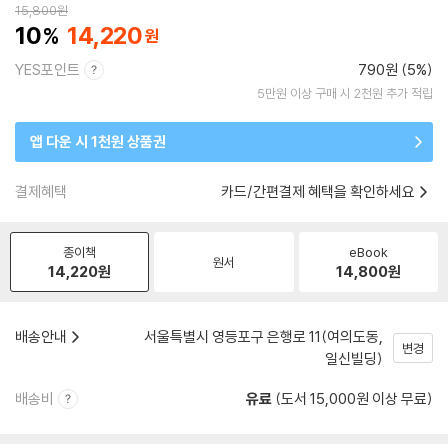
15,800
원
10
14,220
YES포인트
790원 (5%)
5만원 이상 구매 시 2천원 추가 적립
앱 다운 시 1천원 상품권
결제혜택
카드/간편결제 혜택을 확인하세요
종이책
eBook
원서
14,220
원
14,800
원
배송안내
서울특별시 영등포구 은행로 11(여의도동,
변경
일신빌딩)
배송비
유료
(도서 15,000원 이상 무료)