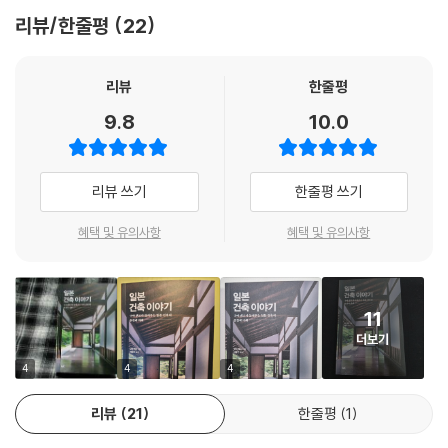
리뷰/한줄평
22
반건축의 시대를 넘어서며 그려낸 이 역사는 약함과 작음을 무기로 하는
일본 건축의 미래와 가능성을 알려 준다. 앞선 시대를 살았던 건축가들이
일본을 어떻게 인식하였는지를 통해 묘사하는 하나의 일본론이라 할 수 있
리뷰
한줄평
다. 역사적인 접근을 통한 저자의 자세한 해설은 일본 건축을 새로운 시각
9.8
10.0
으로 재발견하는 계기를 줄 것이다.
일본 건축에 대한 구마 겐고의 견해는, 건축에 관심이 있는 독자는 물론, 본
리뷰 쓰기
한줄평 쓰기
격적으로 건축을 전공하고 연구하는 독자들에게도 적지 않은 시사점을 제
공해줄 것이다.
혜택 및 유의사항
혜택 및 유의사항
11
더보기
4
4
4
리뷰
21
한줄평
1