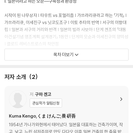
Ⅰ. 일본이라고 하는 모순―구축성과 환경성
시작이 된 나무상자 | 타우트 vs 포멀리즘 | 가쓰라리큐라고 하는 「기적」 |
가쓰라리큐, 이세진구 vs 닛코도조구 | 이토 추타의 반역 | 서구의 이항대
립 | 일본과 서구의 거리와 반격 | 일본의 빌라 사보아 | 단게 겐조의 「대동
아건설기념 영조계획 설계경기」 1등안 | 단게의 모순과 이세진구의 양의성
| 클로드 레비스트로스의 착안점
목차 더보기
II. 혁명과 절충―라이트, 후지이 코지, 호리구치 스테미
라이트에 의한 전도 | 우키요에와 처마의 만남 | 바스무트 포트폴리오와 거
저자 소개
2
장들의 조우 | 베렌스에 의한 탈색 | 건축의 20세기―「자유」로운 건축 | 6
인의 「절충」건축가 | 후지이 코지―애매함과 엔지니어링 | 조치쿠쿄―코
르뷔지에에 대한 도전 | 세밀한 엔지니어링 | 나무라고 하는 특별한 물질 |
저
구마 겐고
호리구치 스테미―너무 일렀던 분리파건축회 | 네덜란드와의 만남과 시엔
관심작가 알림신청
소 | 물질로서의 건축론과 다실의 조우 | 민예와 고현학에 의한 사물의 발
견 | 대지진, 역병 이후 약한 물질과 사물에 대한 관심으로
Kuma Kengo,くま けんご,畏 硏吾
1954년 가나가와현에서 태어났다. 일본을 대표하는 건축가이며, 작
Ⅲ. 수키야와 민중―요시다 이소야, 무라노 토고, 레이먼드
고, 낮고, 느린 삼저주의로 안도 다다오 이후 일본 건축의 한 축을 받