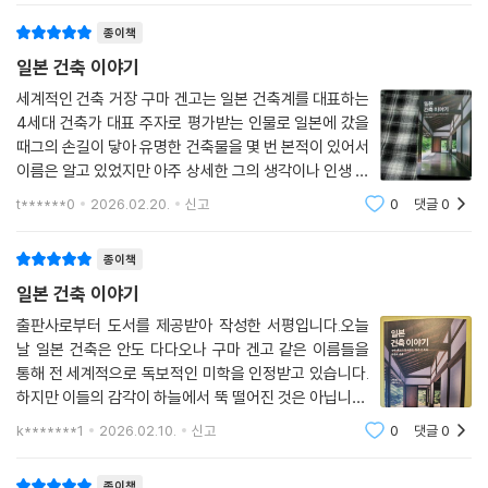
종이책
일본 건축 이야기
세계적인 건축 거장 구마 겐고는 일본 건축계를 대표하는
4세대 건축가 대표 주자로 평가받는 인물로 일본에 갔을
때그의 손길이 닿아 유명한 건축물을 몇 번 본적이 있어서
이름은 알고 있었지만 아주 상세한 그의 생각이나 인생 철
학그리고 건축이라는 직업을 선택한 이유 등등은 전혀 몰
t******0
2026.02.20.
신고
0
댓글
0
랐어요.이 도서가 흥미로웠던 것은 저자 구마 겐고 자신의
이야기를일본 건축의 과거와 그리고 미래
종이책
일본 건축 이야기
출판사로부터 도서를 제공받아 작성한 서평입니다.오늘
날 일본 건축은 안도 다다오나 구마 겐고 같은 이름들을
통해 전 세계적으로 독보적인 미학을 인정받고 있습니다.
하지만 이들의 감각이 하늘에서 뚝 떨어진 것은 아닙니다.
세계적인 건축가 구마 겐고가 쓴 《일본 건축 이야기》 서구
k*******1
2026.02.10.
신고
0
댓글
0
의 거대한 석조 문명과 마주했던 일본 건축가들이 어떻게
자신들만의 정체성을 고민하며 '일본
종이책