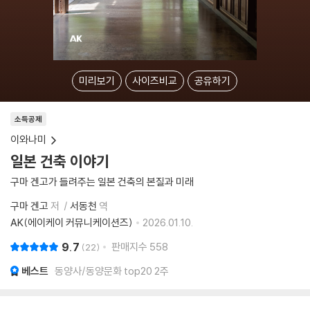
미리보기
사이즈비교
공유하기
소득공제
이와나미
일본 건축 이야기
구마 겐고가 들려주는 일본 건축의 본질과 미래
구마 겐고
저
서동천
역
AK(에이케이 커뮤니케이션즈)
2026.01.10.
9.7
판매지수
558
22
베스트
동양사/동양문화 top20 2주