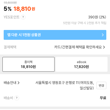
19,800
원
5
18,810
YES포인트
390원 (2%)
5만원 이상 구매 시 2천원 추가 적립
앱 다운 시 1천원 상품권
결제혜택
카드/간편결제 혜택을 확인하세요
종이책
eBook
18,810
원
17,820
원
배송안내
서울특별시 영등포구 은행로 11(여의도동,
변경
일신빌딩)
배송비
무료