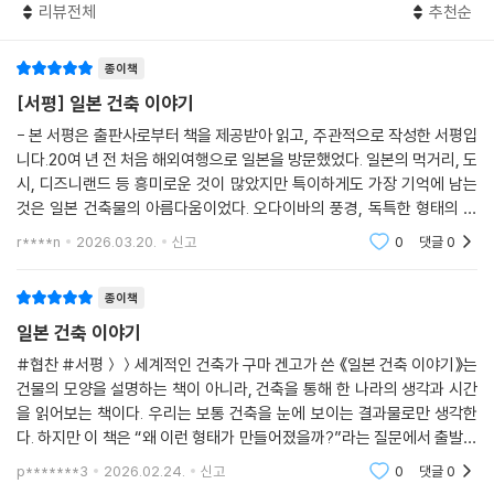
리뷰전체
추천순
종이책
[서평] 일본 건축 이야기
- 본 서평은 출판사로부터 책을 제공받아 읽고, 주관적으로 작성한 서평입
니다.20여 년 전 처음 해외여행으로 일본을 방문했었다. 일본의 먹거리, 도
시, 디즈니랜드 등 흥미로운 것이 많았지만 특이하게도 가장 기억에 남는
것은 일본 건축물의 아름다움이었다. 오다이바의 풍경, 독특한 형태의 후
지TV 본사, 그리고 고즈넉한 천황궁 등은 첫 해외여행이라는 감격과 함께
r****n
2026.03.20.
신고
0
댓글
0
좋은 추억으로
종이책
일본 건축 이야기
#협찬 #서평＞＞세계적인 건축가 구마 겐고가 쓴 《일본 건축 이야기》는
건물의 모양을 설명하는 책이 아니라, 건축을 통해 한 나라의 생각과 시간
을 읽어보는 책이다. 우리는 보통 건축을 눈에 보이는 결과물로만 생각한
다. 하지만 이 책은 “왜 이런 형태가 만들어졌을까?”라는 질문에서 출발해
일본 건축이 지금의 모습에 이르기까지의 흐름을 따라간다. 건축가들의 고
p*******3
2026.02.24.
신고
0
댓글
0
민과 선택이