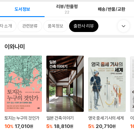
리뷰/한줄평
도서정보
배송/반품/교환
22
자 소개
관련분류
품목정보
출판사 리뷰
이와나미
토지는 누구의 것인가
일본 건축 이야기
영국 중세 기사의 세계
이
10
17,010
5
18,810
5
20,710
1
%
%
%
원
원
원