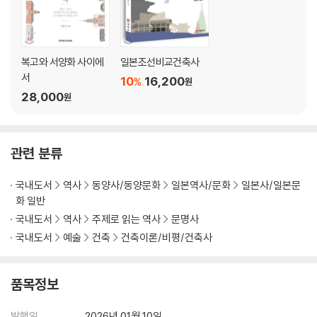
복고와 서양화 사이에
일본조선비교건축사
서
10
16,200
%
원
28,000
원
관련 분류
국내도서
역사
동양사/동양문화
일본역사/문화
일본사/일본문
화 일반
국내도서
역사
주제로 읽는 역사
문명사
국내도서
예술
건축
건축이론/비평/건축사
품목정보
발행일
2026년 01월 10일