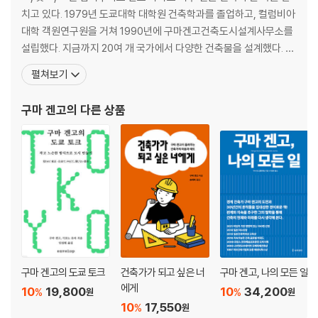
치고 있다. 1979년 도쿄대학 대학원 건축학과를 졸업하고, 컬럼비아
요시다 이소야, 무라노 토고와 전후 | 서구에 의한 좌절과 수키야의 근대화
대학 객원연구원을 거쳐 1990년에 구마겐고건축도시설계사무소를
| 요시다의 조급함과 모순 | 밝은 수키야와 미닫이 수납 창호 | 선의 배제와
설립했다. 지금까지 20여 개 국가에서 다양한 건축물을 설계했다. 19
대벽조 | 무라노의 유럽 체험과 반도쿄 | 혁명의 좌절, 북유럽건축의 발견 |
97년 ‘모리부타이·도요마마치 전통예능전승관’으로 일본건축학회상
펼쳐보기
「서쪽」의 수키야 | 간사이의 자그마함, 간토의 커다람 | 대지의 발견 | 약함
을 수상하고, 같은 해에 ‘물/유리’로 미국건축가협회 베네딕투스Ben
의 발견과 파편 위에 피는 꽃 | 두 종류의 수키야 | 목재 부족과 얇은 기둥 |
edictus 상을 받았다. 2001년 ‘돌 미술관 石の美術館’으로 국제석
구마 겐고
의 다른 상품
가부키자를 둘러싼 싸움 | 신가부키자에 있어서 무라노의 도전 | 네리코렌
재건축상을 수상, 2002년 ‘바토히로시게미술
지를 활용한 요시다의 도전 | 모따기와 표층주의 | 동과 서의 오래된 집착 |
서쪽의 대륙적 합리성, 동쪽의 무사적 합리성 | 센노 리큐에게 있어서와 동
과 서 | 작은 에도, 큰 메이지 | 작은 건축으로서의 모더니즘 | 수직성에 대
한 혐오 | 단게의 수직성 | 늙은 말을 탄 돈키호테 | 실험실로서의 수키야 |
중간입자와 덤의 가능성 | 중간입자에 의한 증개축 | 안토닌 레이먼드와 일
본 | 레이먼드의 바우하우스 비판 | 제재목의 목조와 자연목의 목조 | 민예
운동과 샬로트 페리앙 | 체코의 민가와 가설구조물의 자연목 | 레이먼드의
경사 | 필로티에서 사이공간으로 | 토방과 사이공간
구마 겐고의 도쿄 토크
건축가가 되고 싶은 너
구마 겐고, 나의 모든 일
Ⅳ. 냉전과 잃어버린 10년, 그리고 재생
에게
10
19,800
10
34,200
%
%
원
원
10
17,550
%
원
일본의 패전과 일본―서양의 균형 붕괴 | 냉전이 불러온, 건축을 매개로 한