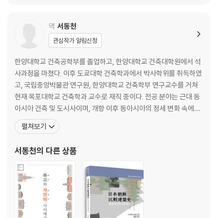
미국과 일본의 화해 | 젊은 미국의 상징, 송풍장 | 화해가 불러온 일본의 분
단 | 단게 겐조의 원한과 전통논쟁 | 토착의 조몬 vs 미국의 야요이 | 단게
역
서동천
의 자택―궁극의 화양절충 | 자택 철거와 일본과의 결별 | 조몬으로부터
관심작가 알림신청
콘크리트로 | 건축에 의한 전후 일본의 분단 | 스즈키 시게부미와 우치다
요시치카 | 니시야마 우조와 생활로의 회귀 | 51C형과 도큐도 | 건축생산
한양대학교 건축공학부를 졸업하고, 한양대학교 건축대학원에서 석
과 프리패브리케이션 | 일본 목조주택의 유동성 | 일본의 모듈 | 버블 붕괴
사과정을 마쳤다. 이후 도쿄대학 건축학과에서 박사학위를 취득하였
와 목조와의 만남 | 머리에서 나오는 것이 아닌 사물에서 생각하는 방법 |
고, 국립중앙박물관 연구원, 한양대학교 건축학부 연구교수를 거쳐
잃어버린 10년과 새로운 일본
현재 목포대학교 건축학과 교수로 재직 중이다. 전공 분야는 근대 동
아시아 건축 및 도시사이며, 개항 이후 동아시아의 정세 변화 속에서
맺으며
건축과 도시 변화의 관계를 밝히는 연구에 힘을 쏟고 있다. 주요 저서
역자 후기
펼쳐보기
로 『세계유산 수원화성』(공저, 2017), 『メガシティ2: メガシテ
주요 참고문헌
ィの進化と多?性』(공저, 2016), 『부여학: 백제, 김수근, (구)부여
도판 일람
서동천
의 다른 상품
박물관』(공저, 2015), 『和而不同의 동아시아 건축