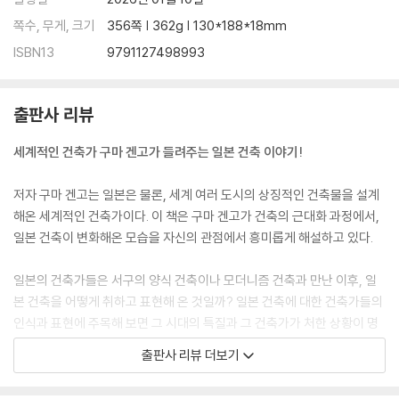
쪽수, 무게, 크기
356쪽 | 362g | 130*188*18mm
ISBN13
9791127498993
출판사 리뷰
세계적인 건축가 구마 겐고가 들려주는 일본 건축 이야기!
저자 구마 겐고는 일본은 물론, 세계 여러 도시의 상징적인 건축물을 설계
해온 세계적인 건축가이다. 이 책은 구마 겐고가 건축의 근대화 과정에서,
일본 건축이 변화해온 모습을 자신의 관점에서 흥미롭게 해설하고 있다.
일본의 건축가들은 서구의 양식 건축이나 모더니즘 건축과 만난 이후, 일
본 건축을 어떻게 취하고 표현해 온 것일까? 일본 건축에 대한 건축가들의
인식과 표현에 주목해 보면 그 시대의 특질과 그 건축가가 처한 상황이 명
확히 드러난다. 저자는 그들의 갈등과 방황, 그리고 도전을 해석하고, 나아
출판사 리뷰 더보기
가 사회를 반영하는 거울로서 건축을 살펴본다. 시대와 입장에 따라 전혀
다른 형태와 다른 얼굴로 모습을 드러내는 일본 건축이 보일 것이다.