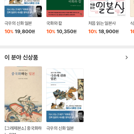
극우의 신화 일본
국화와 칼
처음 읽는 일본사
식
10
19,800
10
10,350
10
18,900
1
%
%
%
원
원
원
이 분야 신상품
[그래제본소] 중국화하
극우의 신화 일본