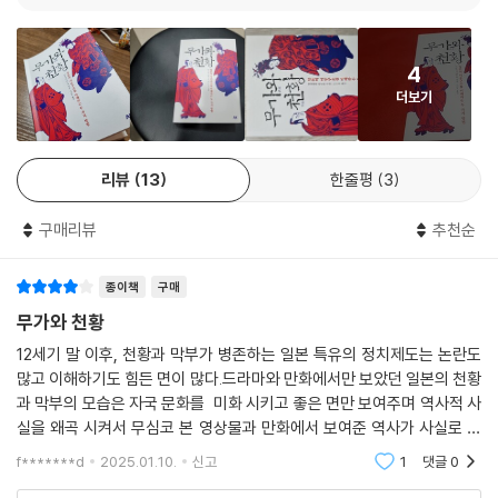
이 책을 읽어야 하는 이유?
히데요시의 통일전쟁은 천황의 명령에 따른 평화령, 관위로 여러 다이묘를
옭아매는 기미정책을 지렛대로 삼아 착착 달성되었다. 하지만 그러한 천황
4
총 8장으로 구성된 이 책은 가마쿠라막부부터 메이지유신 전까지 이어진
을 중심으로 하는 율령제적 원리의 부활을 통해서만, 히데요시의 통일이
더보기
막부를 둘러싼 실력가들의 다툼과 전쟁, 막부와 천황과의 정치적 줄다리기
이루어질 수 있었던 사실은 일본 무가정권 역사상, 이른바 봉건제의 발달
등을 시대순으로 배열하면서, 사건의 주인공들이 주고받은 편지, 그들이
사에 심각한 어두운 그림자를 드리우는 것이기도 하였다.
남긴 일기 등 인용 사료를 통해 그 시대와 인물들을 구체적이면서도 입체
--- p.136
리뷰
13
한줄평
3
적으로 바라볼 수 있는 시각을 제시한다. 아울러, 도요토미 히데요시와 도
쿠가와 이에야스 같은 막부 최고 실력자가 천황과의 관계에서 서로 다른
히데요시가 구상하고 만든 일본의 국제는 그 최고위에 항상 천황이 존재한
구매리뷰
추천순
모습을 보여주는 것을 비교하면서 결국 천황제가 공존할 수 있었던 이유에
다고 하는 원리가 어디든지 따라다녔다. 포괄적으로 통관해보면 고대 율령
대해서 설명하고 있다.
제적 원리가 관철되고 있음이 분명하다. 히데요시의 통일 정권을 일종의
종이책
구매
‘왕정복고’라고 평가하는 이유이다.
이 책은 독자들로 하여금 ‘천황제’를 둘러싼 여러 역사적 사건들을 총체적
무가와 천황
--- p.162
으로 이해하고 아우르며 현존하는 천황제도에 대한 여러 생각들을 정리하
12세기 말 이후, 천황과 막부가 병존하는 일본 특유의 정치제도는 논란도
고 의문을 던지는 데 도움을 주는 책이다. 역자도 「옮긴이 후기」에서 밝혔
많고 이해하기도 힘든 면이 많다.드라마와 만화에서만 보았던 일본의 천황
그렇다면 이에야스가 두려워하고 경계한 것은 무엇인가. 그것은 히데요리
듯, 저자의 서술만 정설이 아니고 이 책과 비슷한 주제로 다양한 학자들의
과 막부의 모습은 자국 문화를 미화 시키고 좋은 면만 보여주며 역사적 사
관백 취임이 아니라 바로 마사무네가 우려하는 것처럼, 누군가가 히데요리
해석이 나오고 있다. 하지만 역사는 해석하는 자의 몫이라고 볼 수 있듯이,
실을 왜곡 시켜서 무심코 본 영상물과 만화에서 보여준 역사가 사실로 인
를 등에 업고 모반을 꾀하는 것 바로 그것이었다. 게다가 그 누군가가 존재
일본사와 일본의 정치제도를 제대로 이해하고 싶은 독자들에게는 손에서
식 되고 있다.총 8장으로 구성된 이 책은 가마쿠라막부부터 메이지유신 전
f*******d
2025.01.10.
신고
1
댓글
0
하고 있음을 짐작할 수 있었고, 나아가 이에야스의 간담을 서늘하게 하는
까지 이어진 막
놓기 힘들 정도로 재미있게 서술된 역사서로서 강력히 추천하고자 한다.
사건이나 상황이 잇따라 일어나고 있었다. 세키가하라 전투 이후에 도요토