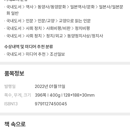
국내도서
역사
동양사/동양문화
일본역사/문화
일본사/일본문
화 일반
국내도서
인문
인문/교양
교양으로 읽는 인문
국내도서
사회 정치
사회비평/비판
정치비평
국내도서
사회 정치
정치/외교
동양정치사상/정치사
수상내역 및 미디어 추천 분류
국내도서
미디어 추천
조선일보
품목정보
발행일
2022년 01월 11일
쪽수, 무게, 크기
396쪽 | 400g | 128*188*30mm
ISBN13
9791127450045
책 속으로