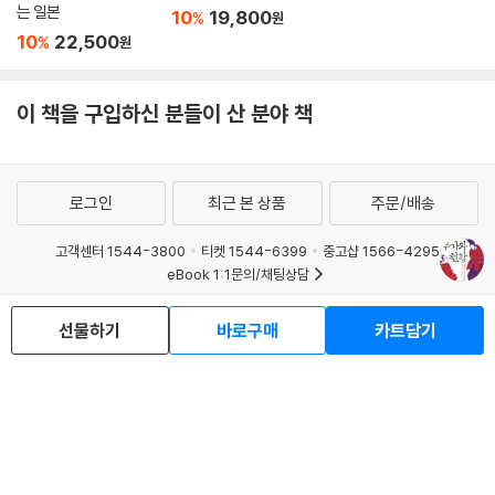
는 일본
10
19,800
%
원
10
22,500
%
원
이 책을 구입하신 분들이 산 분야 책
로그인
최근 본 상품
주문/배송
고객센터 1544-3800
티켓 1544-6399
중고샵 1566-4295
eBook 1:1문의/채팅상담
예스이십사(주) 사업자 정보
선물하기
바로구매
카트담기
이용약관
개인정보처리방침
청소년보호정책
PC버전
회사소개
거래처관계자께
도서홍보
광고
Copyright © YES24 Corp. All Rights Reserved.
MATOM13