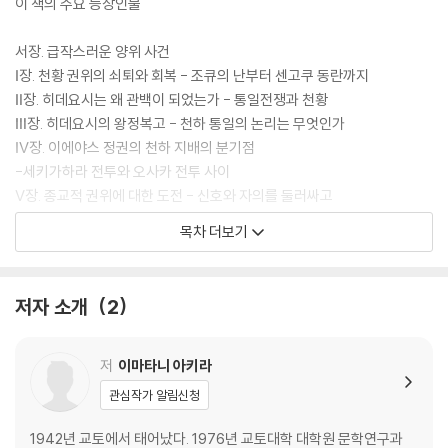
이 책의 주요 등장인물
서장. 급작스러운 양위 사건
Ⅰ장. 천황 권위의 쇠퇴와 회복 - 조큐의 난부터 센고쿠 동란까지
Ⅱ장. 히데요시는 왜 관백이 되었는가 - 통일전쟁과 천황
Ⅲ장. 히데요시의 왕정복고 - 천하 통일의 논리는 무엇인가
Ⅳ장. 이에야스 정권의 천하 지배의 분기점
-세키가하라 전투와 오사카 전투 사이
Ⅴ장. 종교적 권위에 대한 도전 - 신호와 자의를 둘러싸고
Ⅵ장. 여제 소동 - 고미즈노오 천황의 반격
목차 더보기
종장. 왕권 회복의 길
참고문헌
이 책에 등장하는 일본 연호(가나다순)
저자 소개
2
후기
옮긴이 후기
저
이마타니 아키라
관심작가 알림신청
1942년 교토에서 태어났다. 1976년 교토대학 대학원 문학연구과