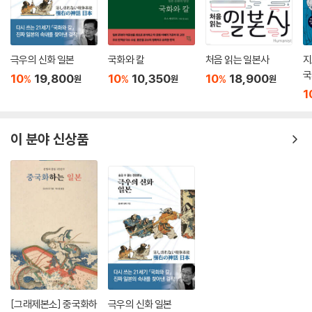
다.
--- p.366~367
극우의 신화 일본
국화와 칼
처음 읽는 일본사
지
국
10
19,800
10
10,350
10
18,900
%
%
%
원
원
원
1
이 분야 신상품
[그래제본소] 중국화하
극우의 신화 일본