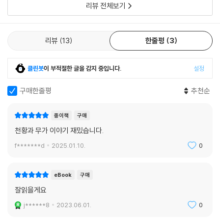
리뷰 전체보기
미 직계 다이묘를 우대하지 않을 수 없었던 딜레마가, 이런 곳에도 영향을
한국 독자에게 주는 시사점은?
미치고 있던 것이다.
--- p.185
이 책에는 시대적 배경상 당연하게도 우리 역사와 관련된 사항도 많이 등
리뷰
13
한줄평
3
장한다. 예를 들어, 임진왜란과 관련해 히데요시의 상황, 전쟁 이후 이에야
천황이 정치·군사에 관여하는 것을 막을 수 없었던 것이 중세적 권력이라
스가 자신의 호칭을 명나라나 다른 동남아시아국과 조선과의 관계를 다르
클린봇
이 부적절한 글을 감지 중입니다.
설정
면, 이 단계에서 비로소 천황을 중심으로 한 역사에서도 근세가 시작된 것
게 쓴 서한 등을 통해 우리의 역사는 우리만의 것이 아니고, 국제사 속에서
이다. 요시미쓰에 의해 14세기 말에 실현되었던 천황의 정치적인 권위에
파악해야 함을 다시 한번 깨닫게 된다. 그런 점에서 한국 독자들에게는 필
구매한줄평
추천순
대한 봉쇄는 약 200년이 걸려서야 재현되었다. 무로마치·센고쿠시대 천황
독할 가치가 있다.
권위의 부활이라는 현상은 그만큼 용이하지 않은 것이었다고 하겠다.
--- p.231~232
종이책
구매
천황과 무가 이야기 재밌습니다.
일련의 경과 속에서 주목해야 할 것은 천황이 막무가내로 퇴위를 암시할
f*******d
2025.01.10.
0
때마다 막부가 당황하여 수습하려고 분주하게 움직이고 있다는 사실이다.
본래의 관할기관인 소사대를 제쳐두고 이세伊勢 아노쓰安濃津 성주 도
도 다카토라를 급파하여 공작을 펼치거나 노련함으로 잘 알려진 소사대 이
eBook
구매
타쿠라 요시시게를 굳이 교체하고 있는 것은 막부가 허둥대고 있는 상황을
잘읽을게요
말해주는 것이라 하겠다.
j******8
2023.06.01.
0
--- p.294~295