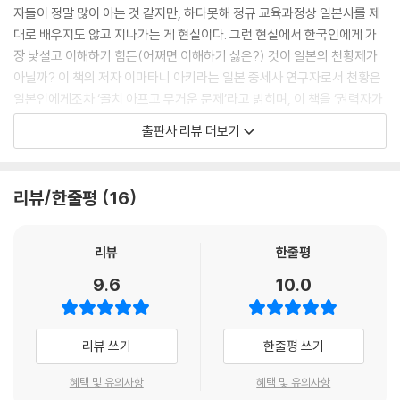
게 하였다(『미카와 이야기』)라고 기록되어있는 것처럼, 이에야스는 승리
자들이 정말 많이 아는 것 같지만, 하다못해 정규 교육과정상 일본사를 제
의 함성을 지를 틈도 주지 않고, 전군을 기민하게 전투 장소에서 철수시켜
대로 배우지도 않고 지나가는 게 현실이다. 그런 현실에서 한국인에게 가
오바타성에 집결시켰다. 승리에 취해 나가쿠테에서 우물쭈물하고 있었다
장 낯설고 이해하기 힘든(어쩌면 이해하기 싫은?) 것이 일본의 천황제가
면 귀중한 대승리가 참담한 패배로 끝날 수 있었기 때문이다. 이러한 점이
아닐까? 이 책의 저자 이마타니 아키라는 일본 중세사 연구자로서 천황은
이에야스가 군략가로서 비범한 점이라고 할 수 있다.
일본인에게조차 ‘골치 아프고 무거운 문제’라고 밝히며, 이 책을 ‘권력자가
--- p.65
왜 천황이 되지 않았는가?’라는 의문에서 시작했다고 밝히고 있다.
출판사 리뷰 더보기
거듭 말했듯이 히데요시는 나가쿠테 전투의 뼈아픈 패전과 ‘이에야스 콤플
일본사의 중요한 특징 중 하나로 꼽을 수 있는 ‘천황이 중심이 된 조정과 장
렉스’로 인하여, 관백 취임 및 왕정복고의 길을 택할 수밖에 없었다. 일단
군이 중심인 막부가 병존하는 정치체제’에서, 천황과 귀족들이 구성하는
리뷰/한줄평
16
그 길을 택한 이상, 천황을 중심으로 하는 율령제적인 원리가 따라다니는
조직을 ‘공가(公家)’라고 부르고 장군과 각급 무사들이 결집하여 형성된
것은 불가피하다.
조직을 ‘무가(武家)’라고 부른다. 상징적인 존재인 천황과 실제 정치를 하
는 집단인 무가(武家, 이 책에서는 막부)가 일치하지 않는 일본의 특이한
리뷰
한줄평
종래에는 관백이라는 지위가 공가사회 내부에서만 권위를 가졌으나, 그 지
정치제도는 12세기 말 이후부터 이어져 사실상 2차 세계대전으로 패전국
9.6
10.0
위에 히데요시가 앉음으로써 왕정복고(王政復古, 율령체계의 부활)라는
이 되었음에도 21세기인 현재까지 굳건하게 유지되고 있다.
원리·이념을 매개로 정복전쟁을 수행할 수 있는 무가 사회에서도 통용되는
권위가 되었다. 히데요시가 내린 평화령의 핵심은 새로운 계급 결집이라는
저자는 이러한 의문에 대한 답을 위해 역사적인 사건을 생생하게 서술하면
리뷰 쓰기
한줄평 쓰기
데 있는 것이 아니라, 천황의 권위를 전국 ‘60여 주’로 확장한 데 있다. 즉
서 독자의 이해를 돕고 있다. 그런 까닭으로, 일본사에 대해 잘 모르던 사람
히데요시의 평화령은 곧 천황의 평화령이었던 것이다.
들도 이 책을 재미있게 읽을 수 있다!
혜택 및 유의사항
혜택 및 유의사항
--- p.122