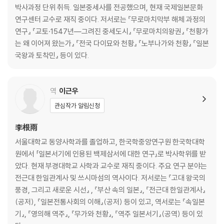
박사과정 단위 취득. 일본중세사를 전공했으며, 현재 국제일본문화
연구센터 교수로 재직 중이다. 저서로는 『무로마치막부 해체 과정의
연구』 『교토·1547년―그려진 중세도시』 『무로마치의왕권』 『천황가
는 왜 이어져 왔는가』 『전국 다이묘와 천황』 『노부나가와 천황』 『일본
국왕과 토착민』 등이 있다.
역
이근우
관심작가 알림신청
李根雨
서울대학교 동양사학과를 졸업하고, 한국학중앙연구원 한국학대학
원에서 「일본서기에 인용된 백제삼서에 대한 연구」로 박사학위를 받
았다. 현재 부경대학교 사학과 교수로 재직 중이다. 주요 연구 분야는
전근대 한일관계사 및 쓰시마섬의 역사이다. 저서로는 『고대 왕국의
풍경, 그리고 새로운 시선』 , 『부산 속의 일본』, 『전근대 한일관계사』
(공저), 『일본전통사회의 이해』(공저) 등이 있고, 역서로는 『속일본
기』, 『영의해 역주』, 『무가와 천황』, 『역주 일본서기』(공역) 등이 있