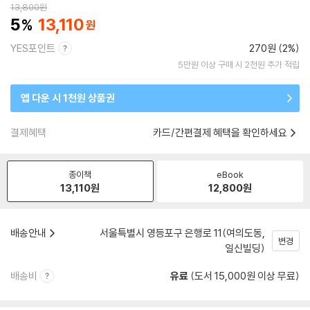
13,800
원
5
13,110
YES포인트
270원 (2%)
5만원 이상 구매 시 2천원 추가 적립
앱 다운 시 1천원 상품권
결제혜택
카드/간편결제 혜택을 확인하세요
종이책
eBook
13,110
원
12,800
원
배송안내
서울특별시 영등포구 은행로 11(여의도동,
변경
일신빌딩)
배송비
유료
(도서 15,000원 이상 무료)