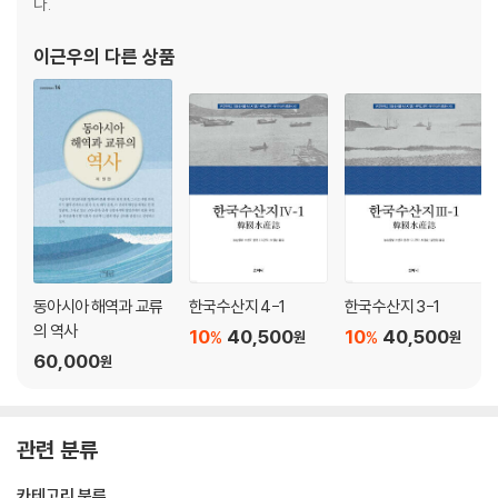
다.
이근우
의 다른 상품
동아시아 해역과 교류
한국수산지 4-1
한국수산지 3-1
의 역사
10
40,500
10
40,500
%
%
원
원
60,000
원
관련 분류
카테고리 분류