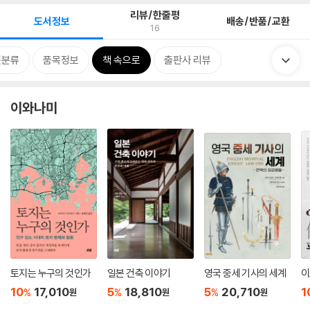
리뷰/한줄평
도서정보
배송/반품/교환
16
련분류
품목정보
책 속으로
출판사 리뷰
이와나미
토지는 누구의 것인가
일본 건축 이야기
영국 중세 기사의 세계
이
10
17,010
5
18,810
5
20,710
1
%
%
%
원
원
원