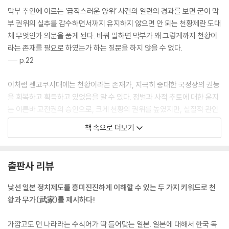
막부 추인에 이르는 ‘급작스러운 양위’ 사건의 일련의 경과를 보면 굳이 막
부 권위의 실추를 감수하면서까지 유지하지 않으면 안 되는 천황제란 도대
체 무엇인가 의문을 품게 된다. 바꿔 말하면 막부가 왜 그렇게까지 천황이
라는 존재를 필요로 하였는가 하는 질문을 하지 않을 수 없다.
--- p.22
이처럼 센고쿠시대에는 천황이라는 존재가, 지극히 중대한 국정상의 권능
을 회복하고 획득하고 있었음을 알 수 있다. 정벌과 사적 추토에 대한 윤지
는 이른바 교전권의 승인으로, 크게 천황의 권위를 높였지만, 실질적 관인
서임권 등은 권위라기보다는 오히려 권력 일부라고 할 수도 있다. 15세기
책 속으로 더보기
이후는 천황의 권위회복 과정으로 볼 수 있으며, 제시한 모식도模式圖에
서도 알 수 있는 것처럼, 실제로 일부 권력이 회복되고 있음을 알 수 있다.
봉건제의 진전에 따라 천황은 일방적으로 무력화했다거나 센고쿠시대에
출판사 리뷰
천황제가 몰락했다는 등의 학설은 피상적인 견해라고 할 수밖에 없다.
--- p.46
낯선 일본 정치제도를 흥미진진하게 이해할 수 있는 두 가지 키워드로 천
황과 무가(武家)를 제시하다!
이렇게 해서 나가쿠테의 싸움은, 9일 오전 중에 결말이 났다. 이에야스의
대승리였다. 그리고 신속하게 병력을 되돌려 재빨리 오바타성으로 들어가
가깝고도 먼 나라라는 수식어가 딱 들어맞는 일본. 일본에 대해서 한국 독