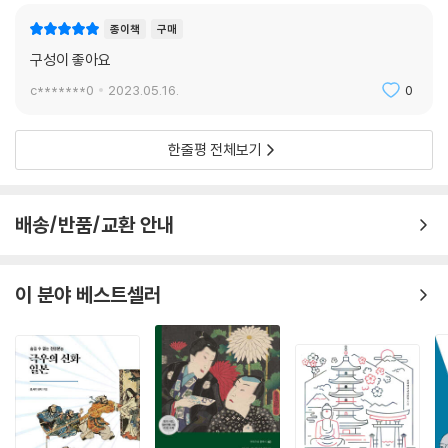
“여성 천황이 즉위하지 않은 지 오래인데다가 특별히 여성 천황의 세상이
종이책
구매
태평스러웠던 예가 없다”라고 하여, 여성 천황에 대하여 의심스러워하는
구성이 좋아요
마음을 표명한 것이다. 막부가 여성 천황의 즉위를 환영하지 않고 있는 것
c*******0
2023.05.16.
0
이 분명하였다.
--- p.335
한줄평 전체보기
권력을 집중하는 데 성공한 것으로 간주되던 에도 막부가 그 권위가 실추
되는 상황을 감수하면서 여성 천황의 천조를 묵인한 것은 아무래도 기이한
일이다. 문제는 공의(公儀, 근세막번제近世幕藩制)에 있어서 천황이란
배송/반품/교환 안내
어떤 존재인가 하는 물음으로 귀결되지 않을 수 없다.
--- p.357
이 분야 베스트셀러
막부는 한편으로 조정의 권위를 포섭하면서 존왕 운동을 억압하려고 하였
지만, 외압이 격화되는 속에서 모순을 얼버무리기에는 한계가 있었다. 안
으로부터 국학존왕론國學尊王論이 급격히 대두하는 한편, 밖에서는 18
53년(가에이 6)에 페리의 내항을 계기로 외압이 거세지는 가운데 막부를
타도하려는 운동의 불길이 치솟았다. 판도라의 상자는 일단 열리면 수습이
되지 않는 것처럼, 왕정복고를 근간으로 하는 메이지유신을 맞이하게 된