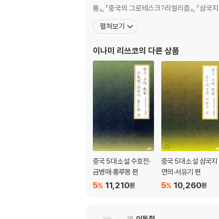
냉혹한 진왕 정 | 불발로 끝난 암살극 | 시황제의
통』, 『중국의 그로테스크?리얼리즘』, 『삼국지 
2 초한의 전쟁
펼쳐보기
군웅할거의 난세 | 항우와 유방
3 전한과 후한 왕조
이나미 리쓰코
의 다른 상품
여후의 전횡 | 정치에 휘말린 만년의 무제 | 전한
제4장 「파죽의 기세」――영웅과 호걸의 시대
1 삼국분립
화북의 패자, 조조 | 유비의 전변 | 적벽 대전 |
2 여러 왕조의 흥망
서진의 천하 통일 | 졸부 세 사람과 왕조의 쇠망 |
제5장 「봄날 단잠에 날 밝는 줄 몰랐더니」――
중국 5대 소설 수호전·
중국 5대 소설 삼국지
금병매·홍루몽 편
연의·서유기 편
1 당 · 삼백 년의 왕조
5
11,210
5
10,260
%
%
원
원
초당――정관의 다스림 | 측천무후의 시대 | 성당
2 사대부 문화의 대두
북송 왕조의 성립 | 북송의 문치주의 | 정치의 혼란
역
이동철