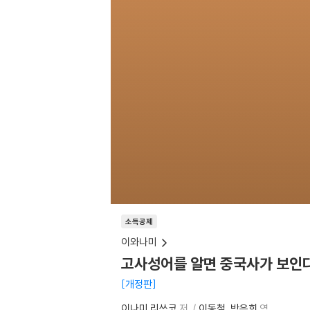
소득공제
이와나미
고사성어를 알면 중국사가 보인
개정판
이나미 리쓰코
저
이동철
박은희
역