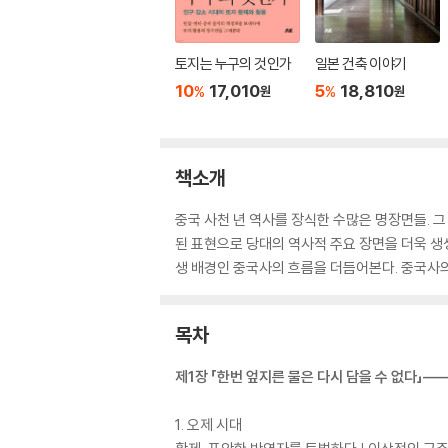
토지는 누구의 것인가
일본 건축 이야기
10
17,010
5
18,810
%
%
원
원
책소개
중국 사천 년 역사를 장식한 수많은 명장면들. 그
된 표현으로 당대의 역사적 주요 장면을 더욱 생
생 배경인 중국사의 흐름을 더듬어본다. 중국사
목차
제1장 「한번 엎지른 물은 다시 담을 수 없다」
1. 오제 시대