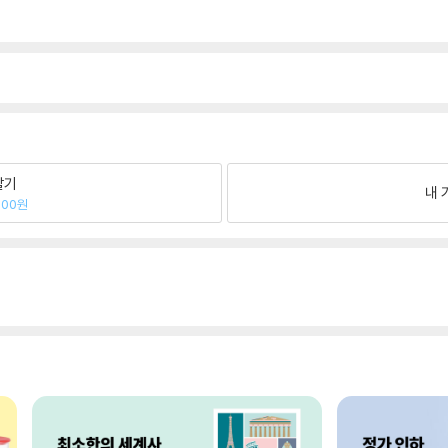
팔기
내 
000원