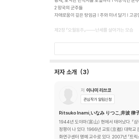
황제, 포악한 반역자를 토벌하다 | 이상적인 군주,
2 망국의 군주들
자애로움이 깊은 탕임금 | 주와 미녀 달기 | 고공
제2장 「오월동주」――난세를 살아가는 모습
1 춘추오패
제의 환공 | 기적의 패자, 진의 문공 | “울지 않
2 공자의 등장
대사상가의 생애 | 동행의 제자들 | 반전 사상가,
저자 소개
3
3 전국의 군상
질풍노도의 시대 시작되다 | 중원의 명군, 위의 문
의
저
이나미 리쓰코
4 서방의 대국 진(秦)
관심작가 알림신청
효공과 상앙의 국가 개조 계획 | 소진과 장의――세
Ritsuko Inami,いなみ りつこ,井波 律
제3장 「물이 너무 맑으면 물고기가 살지 않는
1944년 도야마(富山) 현에서 태어났다. 『삼국지』 연구와 『삼국지연의』 번역으로 유명한 중국 문학 연구자로, 중국사에 대한 해박한 지식과 활달한 필력을 가진 저술가로
정평이 나 있다. 1966년 교토(京都) 대학
1 진의 시황제
화연구센터 명예 교수로 있다. 2007년 『