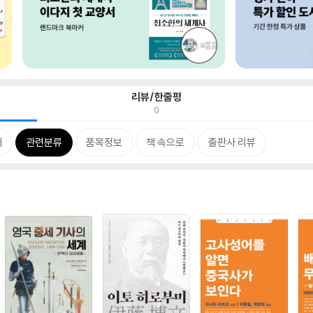
리뷰/한줄평
0
개
관련분류
품목정보
책 속으로
출판사 리뷰