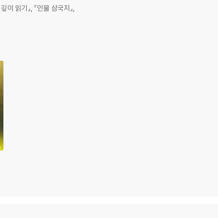
 천하 통일 | 조고의 공포정치
깊이 읽기』, 『인물 삼국지』,
 왕조의 멸망 | 광무제, 후한 왕조를 세우다 | 서역에 생애를 건 반초 | 청렴결백의
 삼국 분립 태세가 굳어지다 | 제1세대 의 퇴장 | 제갈량의 북벌 | 사마씨와 죽림칠현
 서진의 문학 | 동진과 낭야의 왕씨 | 대예술가들의 시대 | 환온과 사안 | 동진의 
대시인이 묘사한 세계
――현종과 양귀비 | 성당의 시인들 | 중당의 시대상황과 전기소설 | 황소의 난
, 문예의 성숙 | 남송 왕조의 성립 | 주자학과 남송의 문화 | 금과 남송의 멸망