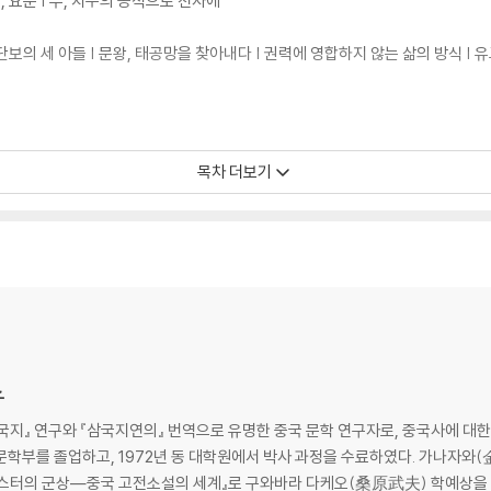
 요순 | 우, 치수의 공적으로 천자에
단보의 세 아들 | 문왕, 태공망을 찾아내다 | 권력에 영합하지 않는 삶의 방식 | 
목차 더보기
고 날지 않는” 초의 장왕 | 중간을 이은 패자, 송의 양공 | 진나라 약진의 기초를 다
 묵자
후 | 전국의 세상을 떠돌아다니는 유세가 | 손빈의 복수극 | 제자백가의 거점 | 맹
치 혀끝의 재주 | 중국사상의 황금시대 | 전국 사군의 활약 | 천하 통일을 향한 
子
다」――통일 왕조의 출현
교 문학부를 졸업하고, 1972년 동 대학원에서 박사 과정을 수료하였다. 가나자와
트릭스터의 군상―중국 고전소설의 세계』로 구와바라 다케오(桑原武夫) 학예상을 