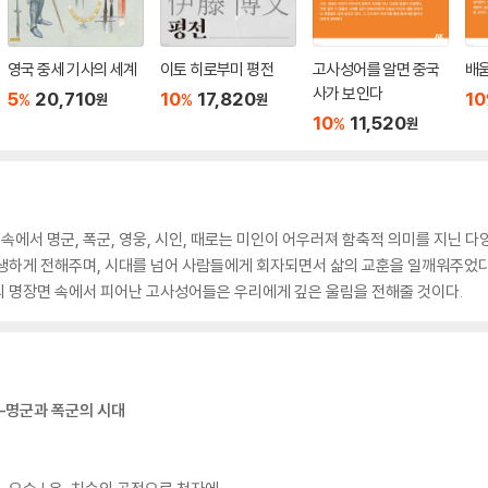
영국 중세 기사의 세계
이토 히로부미 평전
고사성어를 알면 중국
배
사가 보인다
5
20,710
10
17,820
10
%
%
원
원
10
11,520
%
원
 속에서 명군, 폭군, 영웅, 시인, 때로는 미인이 어우러져 함축적 의미를 지닌 
생하게 전해주며, 시대를 넘어 사람들에게 회자되면서 삶의 교훈을 일깨워주었다
의 명장면 속에서 피어난 고사성어들은 우리에게 깊은 울림을 전해줄 것이다.
――명군과 폭군의 시대