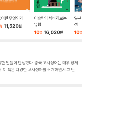
움이란 무엇인가
이슬람에서 바라보는
일본 중세적 세계의 형
프랑스사
유럽
성
11,520
10
1
%
%
원
10
16,020
10
22,500
%
%
원
원
다양한 말들이 탄생했다. 중국 고사성어는 매우 정제
. 이 책은 다양한 고사성어를 소개하면서 그 탄