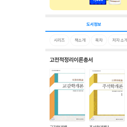
도서정보
시리즈
책소개
목차
저자 소
고전적정리이론총서