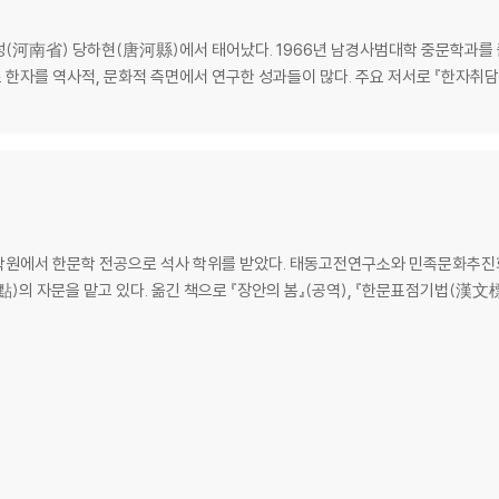
남성(河南省) 당하현(唐河縣)에서 태어났다. 1966년 남경사범대학 중문학과
로 한자를 역사적, 문화적 측면에서 연구한 성과들이 많다. 주요 저서로 『한자
학원에서 한문학 전공으로 석사 학위를 받았다. 태동고전연구소와 민족문화추진
의 자문을 맡고 있다. 옮긴 책으로 『장안의 봄』(공역), 『한문표점기법(漢文