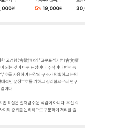
문표점기법
역사문헌교독법
교감학개론
고적정
,000
5
19,000
30,000
20,0
%
원
원
원
간행한 고경항(古敬恒)의 『고문표점기법(古文標
이 되는 것이 바로 표점이다. 주석이나 번역 등
문장부호를 사용하여 문장의 구조가 명확하고 분명
 현대적인 문장부호를 가하고 정리함으로써 연구
작업이다.
만 표점은 말처럼 쉬운 작업이 아니다. 우선 각
단 사이의 층위를 논리적으로 구분하여 처리할 줄