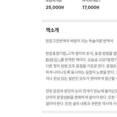
교감학개론
주석학개론 1
25,000
17,000
원
원
책소개
한문고전번역의 바탕이 되는 학술이론 번역서
한문표점기법』고적 정리의 초석, 표점 방법을
點技法)』를 번역한 책이다. 오늘날 교감?표점?
다른 정리 방법 모두 표점을 기초로 한다. 표점
하게 나타나도록 표시하는 길잡이 노릇을 한다.
자나 관심 있는 일반인 모두가 편리하게 접근할 
전후 문장과 문단의 논리 전개가 한눈에 들어오도
단어의 문장성분을 명확하게 알아야 한다. 또한 
알아야 한다. 또한 글의 내용과 관련된 역사적 