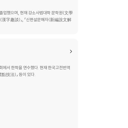
를 졸업했으며, 현재 강소사범대학 문학원(文學
취담(漢字趣談)』, 『신편설문해자(新編說文解
회에서 한학을 연수했다. 현재 한국고전번역
標點技法)』 등이 있다.