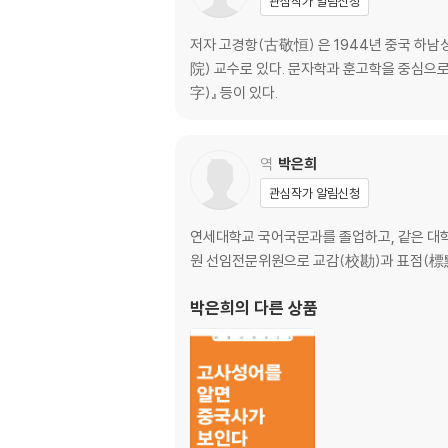
관심작가 알림신청
제4장 목적어와 한문 표점
제1절 목적어의 구성 성분
저자 고경항(古敬恒) 은 1944년 중국 하
제2절 이중목적어
院) 교수로 있다. 문자학과 훈고학을 중심으
제3절 목적어의 도치
字)』 등이 있다.
제4절 단구 연습
제5장 보어와 한문 표점
역
박은희
제1절 보어의 구성 성분
관심작가 알림신청
제2절 단구 연습
연세대학교 국어국문과를 졸업하고, 같은 대
제6장 한문에 표점부호를 어떻게 찍을 것인가
원 선임전문위원으로 교감(校勘)과 표점(標點)
제1절 표점부호의 작용과 종류
제2절 점부호의 용법
박은희
의 다른 상품
제3절 표부호의 용법
제4절 단구 연습
제7장 문장성분의 생략과 한문 표점
제1절 문장성분 생략 상황