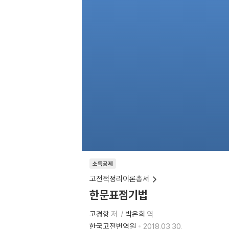
소득공제
고전적정리이론총서
한문표점기법
고경항
저
박은희
역
한국고전번역원
2018.03.30.