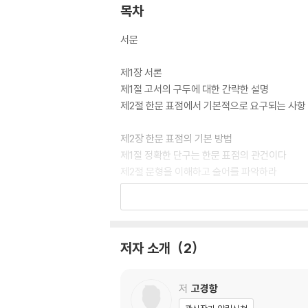
목차
서문
제1장 서론
제1절 고서의 구두에 대한 간략한 설명
제2절 한문 표점에서 기본적으로 요구되는 사항
제2장 한문 표점의 기본 방법
제1절 정확한 단구는 한문 표점의 관건이다
제2절 문형을 이해하고 술어를 파악하라
제3절 네 가지 기본적인 단구법
제4절 단구 연습
제3장 술어와 한문 표점
저자 소개
2
제1절 술어의 구성 성분
제2절 복잡한 술어
제3절 단구 연습
저
고경항