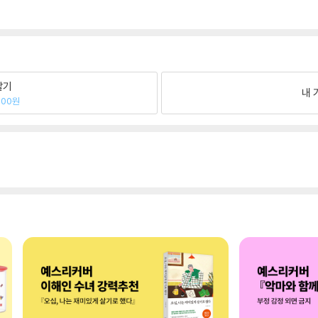
팔기
내 
000원