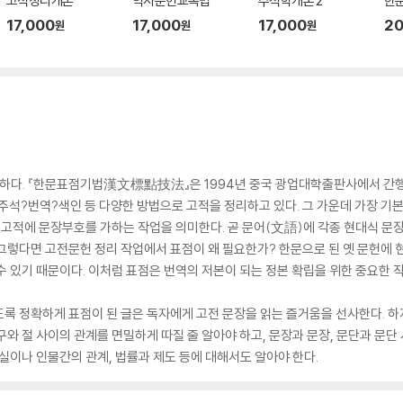
고적정리개론
역사문헌교독법
주석학개론 2
한
17,000
17,000
17,000
20
원
원
원
 말하다. 『한문표점기법漢文標點技法』은 1994년 중국 광업대학출판사에서 
주석?번역?색인 등 다양한 방법으로 고적을 정리하고 있다. 그 가운데 가장 기본
은 고적에 문장부호를 가하는 작업을 의미한다. 곧 문어(文語)에 각종 현대식 
 그렇다면 고전문헌 정리 작업에서 표점이 왜 필요한가? 한문으로 된 옛 문헌에
수 있기 때문이다. 이처럼 표점은 번역의 저본이 되는 정본 확립을 위한 중요한 
록 정확하게 표점이 된 글은 독자에게 고전 문장을 읽는 즐거움을 선사한다. 하지
구와 절 사이의 관계를 면밀하게 따질 줄 알아야 하고, 문장과 문장, 문단과 문
사실이나 인물간의 관계, 법률과 제도 등에 대해서도 알아야 한다.