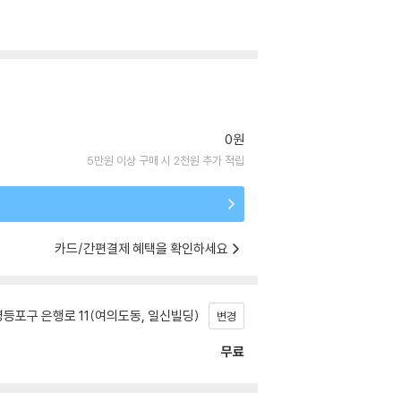
0원
5만원 이상 구매 시 2천원 추가 적립
카드/간편결제 혜택을 확인하세요
등포구 은행로 11(여의도동, 일신빌딩)
변경
무료