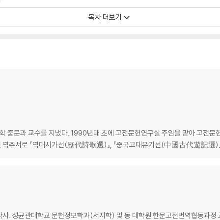
목차 더보기
대학 중문과 교수를 지냈다. 1990년대 초에 고전문헌연구실 주임을 맡아 고전문
고전 역주서로 『역대시가선(歷代詩歌選)』, 『중국고대유기선(中國古代遊記選)』
박사. 성균관대학교 문헌정보학과(서지학) 및 동 대학원 한문고전번역협동과정