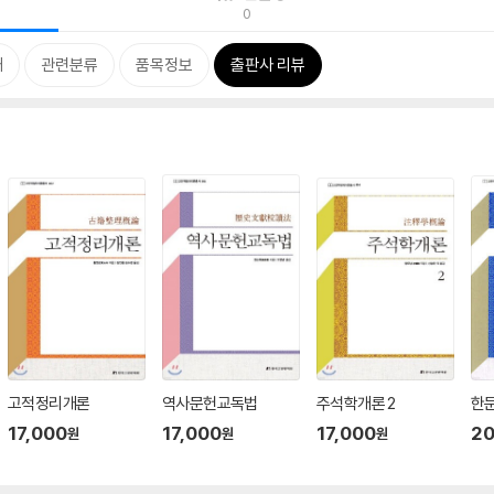
0
개
관련분류
품목정보
출판사 리뷰
고적정리개론
역사문헌교독법
주석학개론 2
한
17,000
17,000
17,000
20
원
원
원