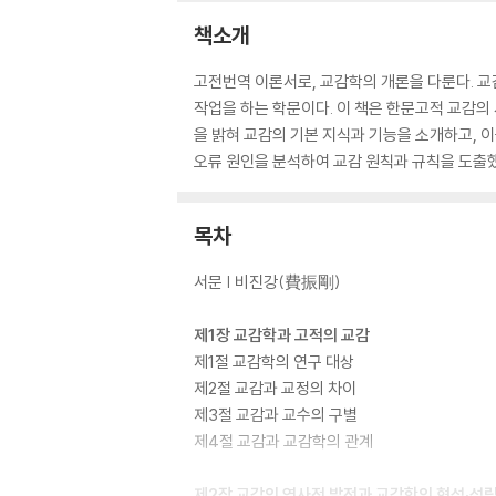
책소개
고전번역 이론서로, 교감학의 개론을 다룬다. 교
작업을 하는 학문이다. 이 책은 한문고적 교감의
을 밝혀 교감의 기본 지식과 기능을 소개하고, 
오류 원인을 분석하여 교감 원칙과 규칙을 도출했
목차
서문 | 비진강(費振剛)
제1장 교감학과 고적의 교감
제1절 교감학의 연구 대상
제2절 교감과 교정의 차이
제3절 교감과 교수의 구별
제4절 교감과 교감학의 관계
제2장 교감의 역사적 발전과 교감학의 형성·성