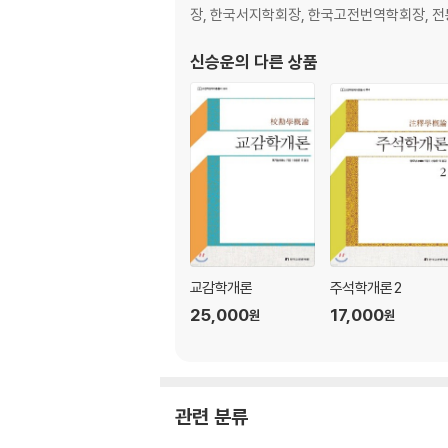
제6절 고적 구성의 층차에 대한 분석
장, 한국서지학회장, 한국고전번역학회장, 
제4장 교감의 일반적 방법과 고증의 과학적 근
신승운
의 다른 상품
제1절 교감의 일반적 방법
제2절 진원의 네 가지 교감 방법
제3절 교감 작업에서 고증의 과학적 근거
제4절 교감 작업에서 고증의 이론적 근거
제5절 교감 작업에서 고증의 자료적 근거
제5장 오류 발생 원인의 분석과 교감 통례의 귀
제1절 오류 발생 원인의 분석과 각종 통례의 귀
제2절 의오와 이문
교감학개론
주석학개론 2
제3절 오자 통례
25,000
17,000
원
원
제4절 탈문 통례
제5절 연문 통례
제6절 도문 통례
제7절 착간 통례
관련 분류
제6장 교감을 실행하는 구체적인 방법과 절차