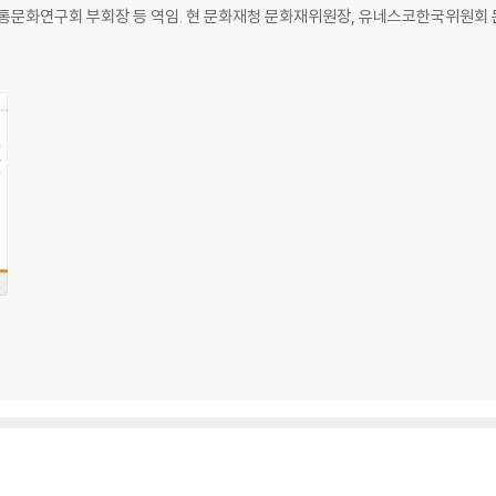
전통문화연구회 부회장 등 역임. 현 문화재청 문화재위원장, 유네스코한국위원회
거
납
납