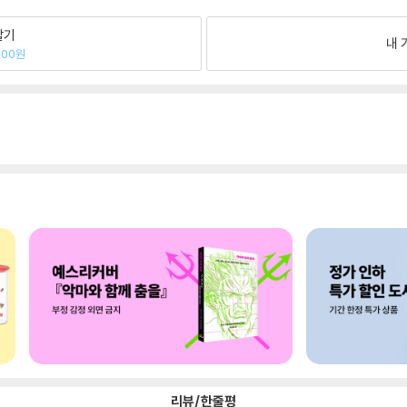
팔기
내 
000원
리뷰/한줄평