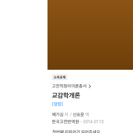
소득공제
고전적정리이론총서
교감학개론
양장
예기심
저
신승운
역
한국고전번역원
2014.01.13.
첫번째 리뷰어가 되어주세요