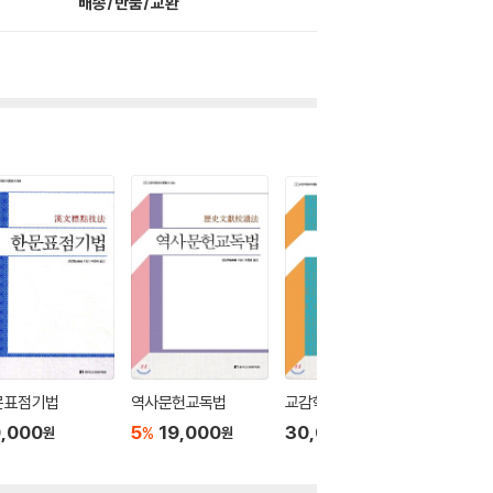
배송/반품/교환
문표점기법
역사문헌교독법
교감학개론
고적정
,000
5
19,000
30,000
20,0
%
원
원
원