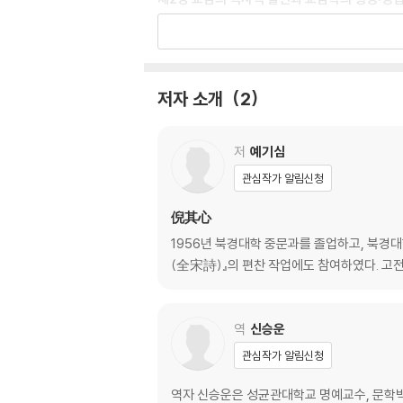
제1절 교감학의 발전과 성립
제2절 선진 시대의 교감
제3절 서한 시대의 교감
제4절 동한 말기의 교감
저자 소개
2
제5절 위진 시대의 교감
제6절 남북조 시대의 교감
제7절 당대의 교감
저
예기심
제8절 송대의 교감
관심작가 알림신청
제9절 원명 시대의 교감
제10절 청대：교감학의 형성
倪其心
제11절 근대：교감학의 성립
1956년 북경대학 중문과를 졸업하고, 북경
(全宋詩)』의 편찬 작업에도 참여하였다. 
제3장 고적의 기본 구성과 교감의 근본 원칙
제1절 고적의 기본 구성
제2절 경전의 복잡한 중첩 구성
역
신승운
제3절 일반 고적의 간단한 중첩 구성
관심작가 알림신청
제4절 교감의 기본 임무：존진복원存眞復原
제5절 기본 구성을 무시하는 데서 생기는 편향
역자 신승운은 성균관대학교 명예교수, 문학