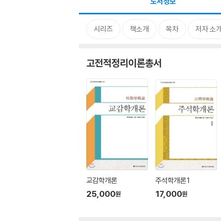
도서정보
시리즈
책소개
목차
저자 소
고전적정리이론총서
교감학개론
주석학개론 1
25,000
17,000
원
원