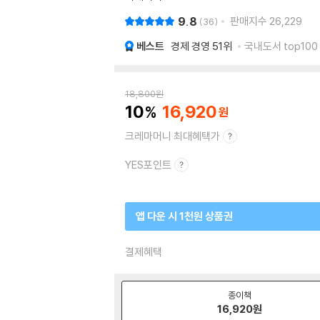
9.8
판매지수
26,229
36
베스트
경제 경영
51위
국내도서 top100
18,800
원
10
16,920
크레마머니 최대혜택가
YES포인트
앱 다운 시 1천원 상품권
결제혜택
종이책
16,920
원