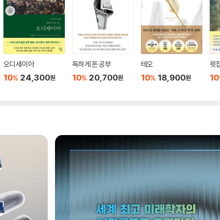
오디세이아
독하게 돈 공부
테오
윗집
10
24,300
10
20,700
10
18,900
10
%
%
%
원
원
원