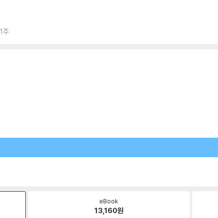
 1주
eBook
13,160
원