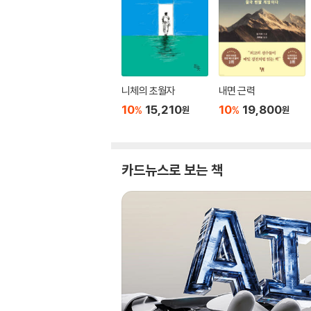
니체의 초월자
내면 근력
10
15,210
10
19,800
%
%
원
원
카드뉴스로 보는 책