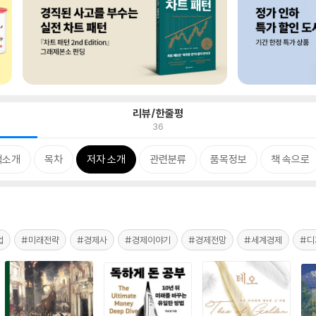
리뷰/한줄평
36
책소개
목차
저자 소개
관련분류
품목정보
책 속으로
업
#미래전략
#경제사
#경제이야기
#경제전망
#세계경제
#디