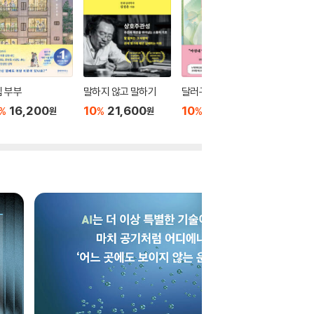
 부부
말하지 않고 말하기
달러구트 꿈 백화점 0
위버멘
16,200
10
21,600
10
16,020
10
1
%
%
%
%
원
원
원