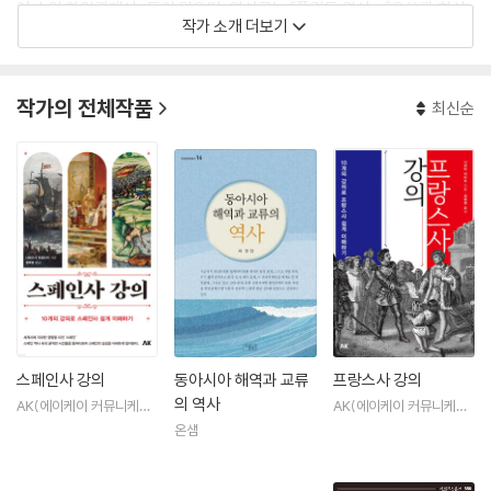
아 속의 한일관계사』 등이 있으며, 역서로는 『폴란드 역사』, 『오쓰카 히사
작가 소개 더보기
오와 마루야마 마사오』, 『미구회람실기 미국편』, 『무엇이 나를 이렇게 만
들었는가(가네코 후미코 옥중수기)』 등이 있다.
작가의 전체작품
최신순
스페인사 강의
동아시아 해역과 교류
프랑스사 강의
의 역사
AK(에이케이 커뮤니케이
AK(에이케이 커뮤니케이
션즈)
션즈)
온샘