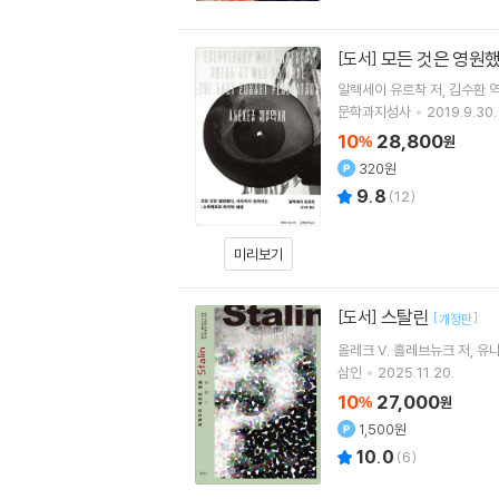
모든 것은 영원
[도서]
알렉세이 유르착
저
김수환
문학과지성사
2019.9.30.
10
28,800
%
원
320원
9.8
(
12
)
미리보기
스탈린
[도서]
[
]
개정판
올레크 V. 흘레브뉴크
저
유
삼인
2025.11.20.
10
27,000
%
원
1,500원
10.0
(
6
)