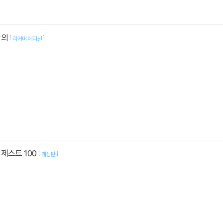
강의
[
]
리커버 에디션
제스트 100
[
]
개정판