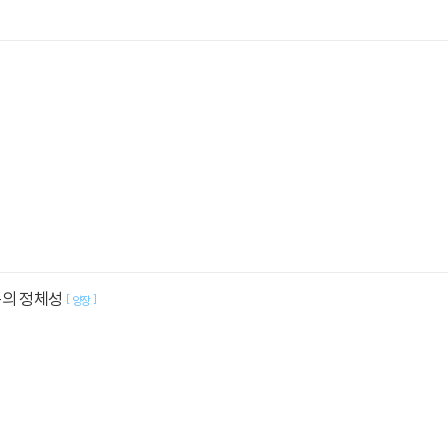
족의 정체성
[
]
양장