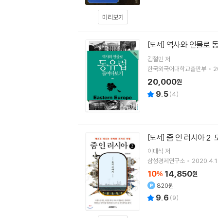
미리보기
역사와 인물로 
[도서]
김철민
저
한국외국어대학교출판부
2
20,000
원
9.5
(
4
)
줌 인 러시아 2:
[도서]
이대식
저
삼성경제연구소
2020.4.1
10
14,850
%
원
820원
9.6
(
9
)