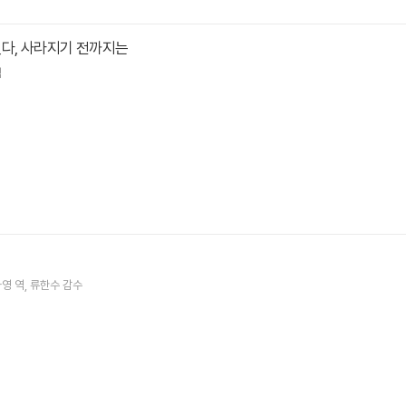
했다, 사라지기 전까지는
역
나영
역
류한수
감수