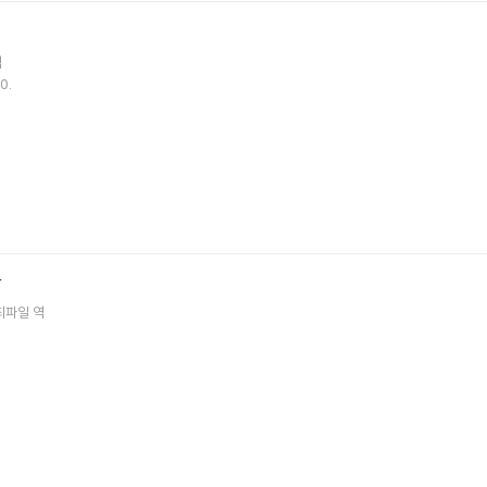
역
0.
간
최파일
역