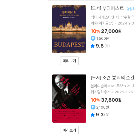
부다페스트
[도서]
[
]
양장
빅터 세베스티엔
저
박수철
까치(까치글방)
2024.9.3
10
27,000
%
원
1,500원
9.8
(
9
)
미리보기
소련 붕괴의 순
[도서]
블라디슬라프 M. 주보크
저
위즈덤하우스
2025.3.26.
10
37,800
%
원
2,100원
9.3
(
3
)
미리보기