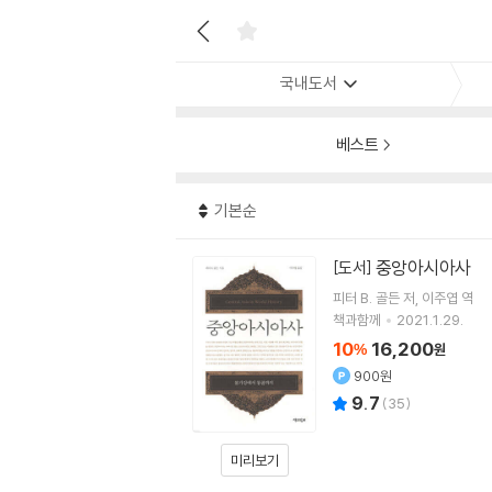
국내도서
베스트
기본순
중앙아시아사
[도서]
피터 B. 골든
저
이주엽
역
책과함께
2021.1.29.
10
16,200
%
원
900원
9.7
(
35
)
미리보기