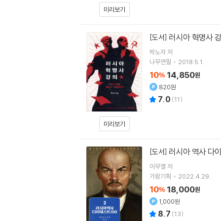
미리보기
러시아 혁명사 
[도서]
박노자
저
나무연필
2018.5.1.
10
14,850
%
원
820원
7.0
(
11
)
미리보기
러시아 역사 다이
[도서]
이무열
저
가람기획
2022.4.29.
10
18,000
%
원
1,000원
8.7
(
13
)