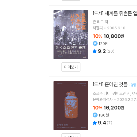
세계를 뒤흔든 
[도서]
존 리드
저
책갈피
2005.6.10.
10
10,800
%
원
120원
9.2
(
20
)
미리보기
흩어진 것들
[도서]
[
양장
조르주 디디-위베르만
저
여
문학과지성사
2026.2.27.
10
16,200
%
원
180원
9.4
(
7
)