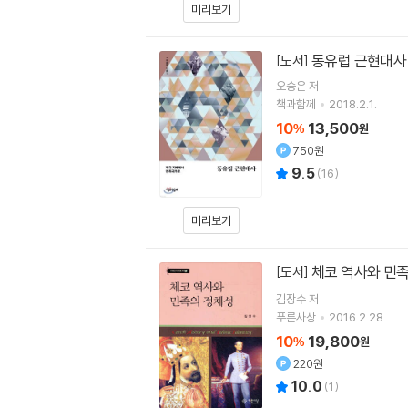
미리보기
동유럽 근현대사
[도서]
오승은
저
책과함께
2018.2.1.
10
13,500
%
원
750원
9.5
(
16
)
미리보기
체코 역사와 민
[도서]
김장수
저
푸른사상
2016.2.28.
10
19,800
%
원
220원
10.0
(
1
)