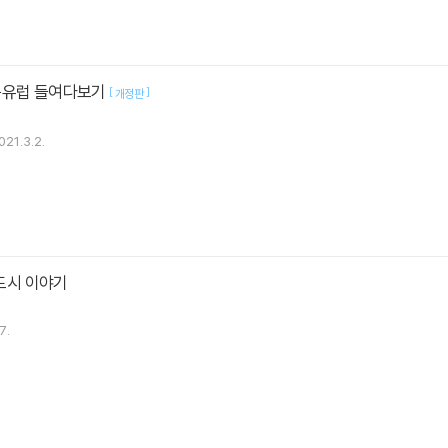
동유럽 들여다보기
[
]
개정판
021.3.2.
 도시 이야기
7.