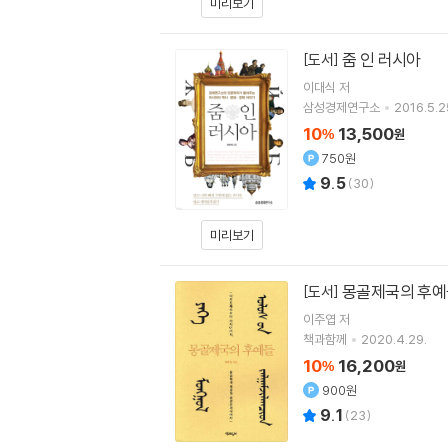
미리보기
줌 인 러시아
[도서]
이대식
저
삼성경제연구소
2016.5.2
10
13,500
%
원
750원
9.5
(
30
)
미리보기
몽골제국의 후예
[도서]
이주엽 저
책과함께
2020.4.29.
10
16,200
%
원
900원
9.1
(
23
)