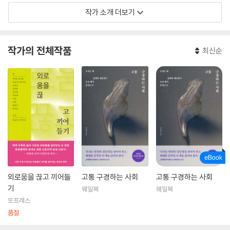
작가 소개 더보기
현재 미국에 거주하며 프리랜서 기자로 다양한 언론사와 협업해 취재와 집
필을 이어가고 있다. 시사주간지 시사IN 연재 〈경계의 사람들〉에서는 사회
에서 누락당하고 거절당한 이들, 그리고 이들을 다시 삶으로 이끄는 환대
작가의 전체작품
최신순
의 목소리를 함께 기록한다.
외로움을 끊고 끼어들
고통 구경하는 사회
고통 구경하는 사회
기
웨일북
웨일북
또프레스
품절