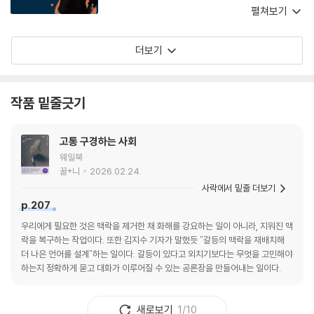
고 싶다. 이 책 이후로 작가 김민철을 재정의하도
차를 두고 쓰인 이 책은 정직함을 무기로 택했다
펼쳐보기
록 하자. 생생한 목소리로 말을 거는 그는, 우리의
는 점에서 내가 아는 심수미답다. 질곡을 겪고 투
경험을 추동하러 온 작가다.
명을 선택하는 용기가 빛난다. 저널리즘 안에서
더보기
자신이 무엇을 배우고 빚졌는지 그 명과 암을 소
상히 밝히며 세상에 하나라도 더 돌려주고 싶어하
는 태도는, 아는 것을 최대한 널리 알리려는 직업
작품 밑줄긋기
의식의 연장이다. 현실에서 발을 떼지 않은 현업
자로서 심수미 기자가 체득한 걸 아낌없이 풀어놓
고통 구경하는 사회
았으니, 미래의 기자들이 이 안에서 살아 있는 경
웨일북
험담을 건져낼 수 있게 됐다. 무엇보다 자기 분야
꿀*니
2026.02.24.
에서 10여 년간 분투해온 한 여성이 일이 주는 희
사락에서 밑줄 더보기
로애락을 도려내지 않고 직면한 덕에, 웃고, 울고,
p.207
화내고, 슬퍼하고, 즐거워하고, 담대하게 굴다가
우리에게 필요한 것은 맥락을 제거한 채 화해를 강요하는 일이 아니라, 지워진 맥
도 뒤돌아 아파하는 그의 삶이 입체적으로 전해진
락을 복구하는 작업이다. 또한 김지수 기자가 말했듯 "갈등의 맥락을 재배치해
다. 동시대인에게 끈질기게 묻고, 동시대와 끊임
더 나은 언어를 설계"하는 일이다. 갈등이 있다고 외치기보다는 무엇을 고민해야
없이 호흡해온 기자가 남길 수 있는 글이다. 참으
하는지 정확하게 묻고 대화가 이루어질 수 있는 공론장을 만들어내는 일이다.
로 인간적인 미시사를 써냈다.
새로보기
1/10