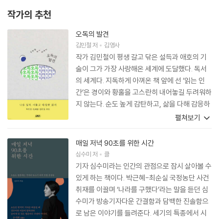
작가의 추천
오독의 발견
김민철
저
김영사
작가 김민철이 평생 갈고 닦은 설득과 애호의 기
술이 그가 가장 사랑해온 세계에 도달했다. 독서
의 세계다. 지독하게 아껴온 책 앞에 선 ‘읽는 인
간’은 경이와 황홀을 고스란히 내어놓길 두려워하
지 않는다. 순도 높게 감탄하고, 삶을 다해 감응하
는 감수성은 참으로 탐나는 것이라 이 책을 읽는
펼쳐보기
내내 마음이 술렁였다. 줄어들지 않는 사랑의 힘
을 가진 작가가 밑줄 그은 책들이 이 안에 있다. 잘
매일 저녁 90초를 위한 시간
못 읽거나 틀리게 읽는다는 ‘오독’을 내세워 독해
심수미
저
클
의 자유를 허하는 가이드인 줄 알았더니, 오독의
기자 심수미라는 인간의 관점으로 잠시 살아볼 수
의미를 새로 발견하는 책이다. 책과 책을 엮어 더
있게 하는 책이다. 박근혜-최순실 국정농단 사건
나은 이야기를 찾고, 책과 삶을 엮어 자기 서사를
취재를 이끌며 ‘나라를 구했다’라는 말을 듣던 심
다시 쓰며, 책과 사람을 엮어 커뮤니티를 만드는
수미가 방송기자다운 간결함과 담백한 진솔함으
게 오독이라면, 그 독서법을 내 삶으로도 들여오
로 남은 이야기를 들려준다. 세기의 특종에서 시