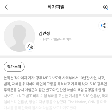
김인정
작가파일
국내작가
인문/사회 저자
김인정
국내작가
인문/사회 저자
작가 소개
논픽션 작가이자 기자. 광주 MBC 보도국 사회부에서 10년간 사건·사고,
범죄, 재해를 취재하며 타인의 고통을 목격하고 기록해 왔다. 5·18 광주민
주화운동 당시 계엄군의 집단 발포와 민간인 학살의 책임 규명을 위한 탐
사보도, 그리고 법조 비리·기업 부패를 고발한 기사들로 5·18 언론상, 국제
앰네스티 언론상, 방송기자상 등을 수상했다. The Nation, CNN 등 미국
매체를 통해 한국의 참사와 학살을 보도하기도 했다.