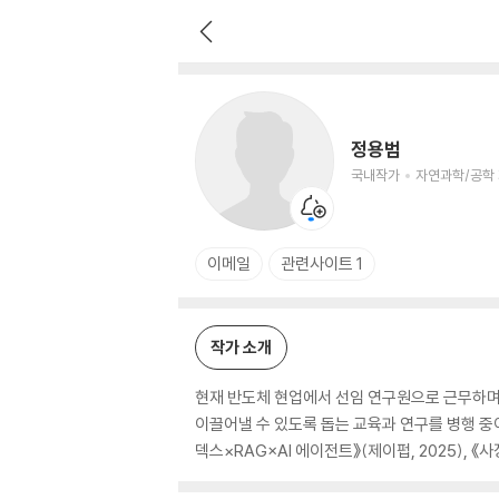
정용범
국내작가
자연과학/공학 저자
정용범
국내작가
자연과학/공학
이메일
관련사이트 1
작가 소개
현재 반도체 현업에서 선임 연구원으로 근무하며
이끌어낼 수 있도록 돕는 교육과 연구를 병행 중이
덱스×RAG×AI 에이전트》(제이펍, 2025), 