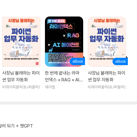
사장님 몰래하는 파이
한 번에 끝내는 라마
사장님 몰래하는 파이
썬 업무 자동화
인덱스 × RAG × AI
썬 업무 자동화
에이전트
비제이퍼블릭(BJ퍼블릭)
제이펍
비제이퍼블릭(BJ퍼블릭)
러 되기 + 챗GPT