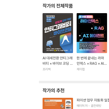
작가의 전체작품
AI 대세전환 안티그래
한 번에 끝내는 라마
비티 × 바이브 코딩 압
인덱스 × RAG × AI
도적 업무 역량
에이전트
프리렉
제이펍
작가의 추천
파이썬 업무 자동화 일잘
메이허
저
골든래빗