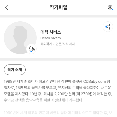
데릭 시버스
작가파일
해외작가
인문/사회 저자
데릭 시버스
Derek Sivers
해외작가
인문/사회 저자
작가 소개
1998년 세계 최초이자 최고의 인디 음악 판매 플랫폼 CDBaby.com 창
업자로, 15만 명의 음악가를 모으고, 뮤지션의 수익을 극대화하는 새로운
모델을 제시했다. 10년 후, 회사를 2,200만 달러(약 270억)에 매각한 후,
수익금 전액을 음악교육을 위한 자선단체에 기부했다.
1990년에 세계 최고의 명문대 버클리 음대에 기타리스트로 입학한 후, 보