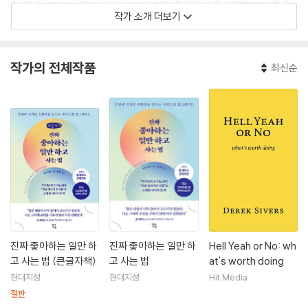
컬, 작곡, 피아노, 작사, 작곡, 음악 믹싱 및 프로듀싱 등 다양한 분야를 공
작가 소개 더보기
부했다. 이 외에도 TED의 인기 강연자, 서커스 공연자, 기업가 등 다채로
운 활동을 이어왔다. 이 과정에서 보여준 창의성과 열정은 사람들에게 큰
영감을 주었는데, 팀 페리스는 『타이탄의 도구들』에서 그를 “창의적 인
작가의 전체작품
최신순
간”의 대표적인 사례로 소개하며, 실제로 그에게 조언을 구하기 위해 자주
연락한다고 밝혔다. 데릭은 이 책에서, 가치 있는 일이 무엇인지 찾고, 잘못
된 생각을 고치고, 생각을 행동으로 옮기는 방법에 대해 온몸으로 경험한
생생한 깨달음을 담아냈다.
저자는 독자들과 연결되는 것을 좋아하며, 이메일을 통해 의견을 듣고 답
장을 보내는 것을 즐긴다. 만약 데릭이 누구인지, 뭐하는 사람인지 궁금하
다면 sive.rs.를 방문해주길 바란다. 여기에 다 있다. 또한, sive.rs/conta
ct로 가서 안부 인사를 남겨주길. 궁금한 건 뭐든지 물어봐도 좋고 자신에
대해 알려줘도 된다.
진짜 좋아하는 일만 하
진짜 좋아하는 일만 하
Hell Yeah or No: wh
고 사는 법 (큰글자책)
고 사는 법
at's worth doing
현대지성
현대지성
Hit Media
절판