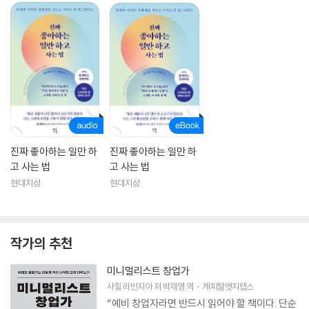
진짜 좋아하는 일만 하
진짜 좋아하는 일만 하
고 사는 법
고 사는 법
현대지성
현대지성
작가의 추천
미니멀리스트 창업가
사힐 라빈지아
저
박재영
역
캐피탈엣지랩스
“예비 창업자라면 반드시 읽어야 할 책이다. 단순