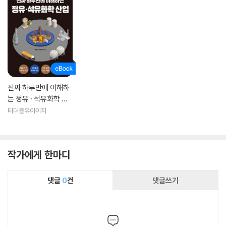
진짜 하루만에 이해하
는 정유 · 석유화학 산
업
티더블유아이지
작가에게 한마디
댓글
0
건
댓글쓰기