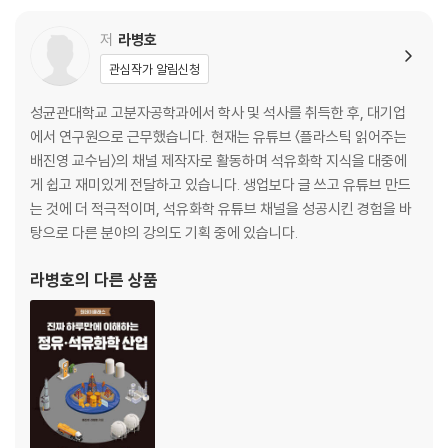
27 2차 세계대전(1939~1945) 종전과 진정한 플라스틱 시대의 도래
저
라병호
3부 20세기 말: 진정한 플라스틱 시대
관심작가 알림신청
성균관대학교 고분자공학과에서 학사 및 석사를 취득한 후, 대기업
28 플라스틱과 포장 산업
에서 연구원으로 근무했습니다. 현재는 유튜브 〈플라스틱 읽어주는
29 플라스틱과 문화산업
배진영 교수님〉의 채널 제작자로 활동하며 석유화학 지식을 대중에
30 2차 세계대전의 종결자 테플론(1941년) 그리고 테팔 & 고어텍스
게 쉽고 재미있게 전달하고 있습니다. 생업보다 글 쓰고 유튜브 만드
31 실리콘(1943년)과 실리콘 유방 임플란트
는 것에 더 적극적이며, 석유화학 유튜브 채널을 성공시킨 경험을 바
32 에폭시의 탄생, 제대로 바르고 붙이기 시작하다(1947년)
탕으로 다른 분야의 강의도 기획 중에 있습니다.
33 PET의 발명(1948년) 그리고 SK의 폴리에스터 이야기
34 그린피스도 칭찬한 폴리프로필렌(PP, 1954년)
라병호
의 다른 상품
35 1호 엔지니어링 플라스틱 POM의 발명(1958년)
36 1호 슈퍼 엔지니어링 플라스틱, PI(1964년)
37 환경단체의 거센 플라스틱 공격(1980년대~현재)
4부 21세기: 새로운 시대를 향하여…
38 시작되는 규제