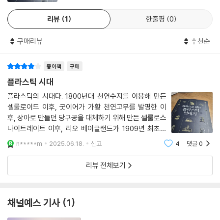
리뷰
1
한줄평
0
구매리뷰
추천순
종이책
구매
플라스틱 시대
플라스틱의 시대다. 1800년대 천연수지를 이용해 만든
셀룰로이드 이후, 굿이어가 가황 천연고무를 발명한 이
후, 상아로 만들던 당구공을 대체하기 위해 만든 셀룰로스
나이트레이트 이후, 리오 베이클랜드가 1909년 최초의
인조 플라스틱인 베이클라이트 개발에 성공한 이후, 그리
n*****m
2025.06.18.
신고
4
댓글
0
고 폴리에틸린에 개발되고, 듀폰의 캐러더스가 나일론을
개발하고, 비닐이 개발되고, 폴리우레탄, 스판덱
리뷰 전체보기
채널예스 기사
1