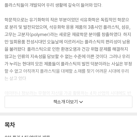
플라스틱들이 개발되어 우리 생활에 깊숙이 들어와 있다.
학문적으로는 유기화학의 작은 부분이었던 석유화학은 독립적인 학문으
로 분리 및 발전되었으며, 석유화학 응용 제품의 3총사인 플라스틱, 섬유,
고무는 고분자(polymer)라는 새로운 재료학문 분야를 창출하였다. 하지
만 일회용품 전성시대인 오늘날에 이르러서는 플라스틱의 편리성이 남용
을 불러왔다. 플라스틱으로 인한 환경오염과 건강 위협 문제를 해결하지
않고는 인류의 지속성을 담보할 수 없는 수준에 이른 것이다. 그러나 우리
가 누리는 현대의 모든 제품들이 플라스틱의 발전 덕분이라는 사실은 부정
할 수 없고 아직까지 플라스틱을 대체할 소재를 찾기 어려운 시대에 우리
는 살고 있다.
데이터나 정보라는 무형의 자산을 가공 활용하는 4차 산업의 시대에도 반
도체, 디스플레이, 자동차 산업과 같은 제조업의 중요성은 여전히 굳건하
책소개 더보기
며, 그 속에서 조용히 활용되는 플라스틱 재료의 필요성에 대해서는 일반
인들이 자세히 알기는 쉽지 않다. 필자는 이 책을 통하여 간단한 화학의 역
사부터 시작해 석유화학기술이 어떻게 발전해 왔는지, 그리고 석유화학이
목차
낳은 플라스틱이 현대 사회의 다양한 산업에서 어떤 역할을 담당하고 있는