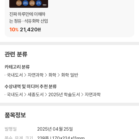
39 썩을 운명의 플라스틱, 바이오 플라스틱
40 플라스틱의 물리적 재활용, PCR
진짜 하루만에 이해하
41 폐플라스틱에서 기름을 짜내는 도시유전
는 정유 · 석유화학 산업
42 국내 정유 4사의 절박한 비정유 변신
10
21,420
%
원
43 위기의 韓플라스틱 산업… 사업고도화 밀어붙인 日JSR서 배워야
44 한국의 플라스틱 산업이 나아가는 방향
부록
관련 분류
플라스틱 용어 해설
카테고리 분류
플라스틱의 원료, 중간품, 완제품 용어 정리
국내외 대표적인 플라스틱 회사
국내도서
자연과학
화학
화학 일반
수상내역 및 미디어 추천 분류
국내도서
세종도서
2025년 학술도서
자연과학
품목정보
발행일
2025년 04월 25일
쪽수, 무게, 크기
228쪽 | 170*224*11mm