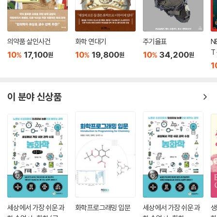
의약품 살인사건
화학 연대기
주기율표
N
T
10
17,100
10
19,800
10
34,200
%
%
%
원
원
원
중
1
이 분야 신상품
세상에서 가장 쉬운 과
화학프로그래밍 입문
세상에서 가장 쉬운 과
생