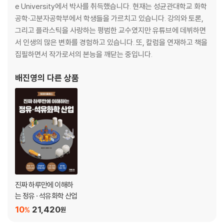
13 2차 산업혁명기, 자동차 시대의 개막
e University에서 박사를 취득했습니다. 현재는 성균관대학교 화학
14 2차 산업혁명기, 정유의 시작
공학·고분자공학부에서 학생들을 가르치고 있습니다. 강의와 토론,
15 세계대전 그리고 석유 패권 시대의 도래
그리고 플라스틱을 사랑하는 평범한 교수였지만 유튜브에 데뷔하면
서 인생의 많은 변화를 경험하고 있습니다. 또, 칼럼을 연재하고 책을
2부 20세기 초: 석유화학과 플라스틱의 시대
집필하면서 작가로서의 본능을 깨닫는 중입니다.
16 20세기 초, 석유화학산업의 태동
배진영
의 다른 상품
17 최초의 인조 플라스틱, 열경화성 페놀 수지의 등장(1909년)
18 고분자의 학문적 발전이 시작되다.
19 비닐의 대명사 PVC의 등장(1927년)
20 유리를 대체한 아크릴 플라스틱과 양모를 대체한 아크릴 섬유
21 플라스틱의 형제, 탄성체의 시작과 끝
22 일회용품의 제왕, 폴리에틸렌의 탄생(1933년)
23 나일론(1935년) 이야기: (한)효성의 조석래 그리고 (미)듀폰의 캐러
더스
24 초산 비닐 수지의 탄생(1936년)과 조선의 과학자가 만든 비닐론 섬유
진짜 하루만에 이해하
는 정유 · 석유화학 산업
25 가성비 좋은 폴리스타이렌(1936년) 그리고 스티로폼(1954년) 탄생
하다.
10
21,420
%
원
26 폴리우레탄 수지 개발(1937년)과 스판덱스의 탄생(1959년)