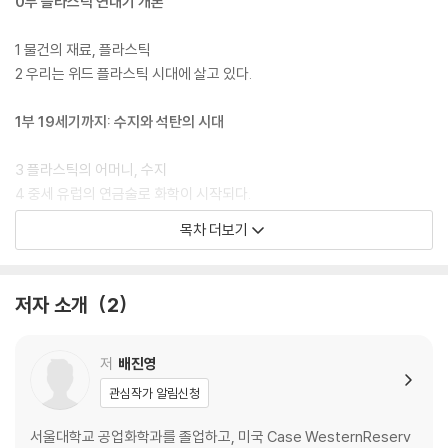
지를 함께 알아봄으로써 전체 산업을 바라보는 시각도 독자들에게 전하고
0부 플라스틱 연대기 개론
싶다. 특히 화학이라는 도구를 가지고 과를 추적하여 자연보호를 위해 시
작되었던 ‘플라스틱의 숨어 있는 이야기’와 더불어 ‘플라스틱 기록의 역
1 물건의 재료, 플라스틱
사’를 당시의 시대상에 맞게 이 책에 담았다. 이 책의 말미에는 ‘위드 플라
2 우리는 위드 플라스틱 시대에 살고 있다.
스틱 시대’에 이르러 많은 화두가 되고 있는 환경호르몬, 폐플라스틱, 탄소
중립 등에 관한 고찰을 가볍게 전하고자 한다. 끝으로 이 책의 집필에 도움
1부 19세기까지: 수지와 석탄의 시대
을 주신 양영재단과 출간을 맡아준 자유아카데미에 감사의 말을 전한다.
3 플라스틱의 어머니, 수지
4 중세 유럽의 연금술로 화학이 시작되다.
5 1차 산업혁명과 석탄 시대의 개막
목차 더보기
6 1차 산업혁명기의 근대 화학: 유기화학이 시작되다.
7 석탄 화학, 초창기 플라스틱 산업에 원료를 공급하다.
8 플라스틱 컬러(염·안료)의 발명(19세기 말)
저자 소개
2
9 단단한 가황 천연 고무의 발명. 플라스틱 탄생의 예고편!(1839년)
10 당구공 개발하다 발명된 최초의 반인조 플라스틱, 셀룰로스 나이트레
이트(1870년)
저
배진영
11 미국 드레이크의 석유 시추(1859년) 그리고 석유왕 록펠러의 등장(18
관심작가 알림신청
70년)
12 2차 산업혁명과 전기산업
서울대학교 공업화학과를 졸업하고, 미국 Case WesternReserv