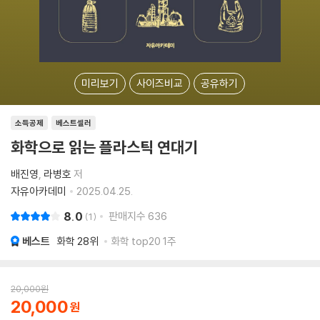
미리보기
사이즈비교
공유하기
소득공제
베스트셀러
화학으로 읽는 플라스틱 연대기
배진영
라병호
저
자유아카데미
2025.04.25.
8.0
판매지수
636
1
베스트
화학
28위
화학 top20 1주
20,000
원
20,000