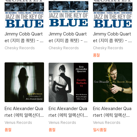
Jimmy Cobb Quart
Jimmy Cobb Quart
Jimmy Cobb Quart
et (지미 콥 쿼텟) - J
et (지미 콥 쿼텟) - J
et (지미 콥 쿼텟) - J
azz In The Key Of B
azz In The Key of Bl
azz In The Key Of B
Chesky Records
Chesky Records
Chesky Records
lue [SACD Hybrid]
ue [블루 컬러 LP]
lue
품절
Eric Alexander Qua
Eric Alexander Qua
Eric Alexander Qua
rtet (에릭 알렉산더
rtet (에릭 알렉산더
rtert (에릭 알렉산더
쿼텟) - Gentle Balla
쿼텟) - Gentle Balla
쿼텟) - My Favorite
Venus Records
Venus Records
Venus Records
ds Ⅳ : Lazy Aftern
ds Ⅵ [LP]
Things [LP]
품절
품절
일시품절
oon [LP]