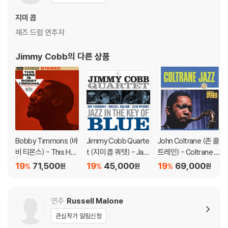
지미 콥
재즈 드럼 연주자
Jimmy Cobb
의 다른 상품
Bobby Timmons (바
Jimmy Cobb Quarte
John Coltrane (존 콜
비 티몬스) - This Her
t (지미 콥 쿼텟) - Jaz
트레인) - Coltrane Ja
e Is Bobby Timmon
z In The Key Of Blue
zz [SACD Hybrid]
19
71,500
19
45,000
19
69,000
%
%
%
원
원
원
s [LP]
[SACD Hybrid]
연주
Russell Malone
관심작가 알림신청