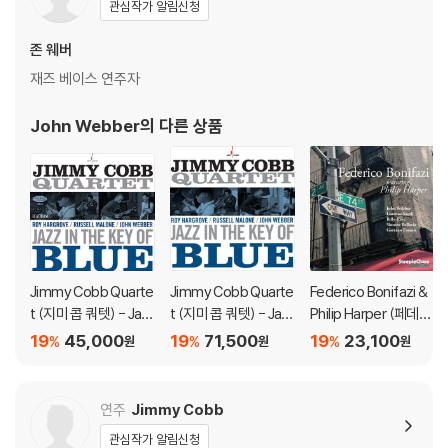
관심작가 알림신청
존 웨버
재즈 베이스 연주자
John Webber
의 다른 상품
Jimmy Cobb Quarte
Jimmy Cobb Quarte
Federico Bonifazi &
t (지미 콥 쿼텟) - Jaz
t (지미 콥 쿼텟) - Jaz
Philip Harper (페데리
z In The Key Of Blue
z In The Key of Blue
코 보나파찌 앤 필립 하
19
45,000
19
71,500
19
23,100
%
%
%
원
원
원
[SACD Hybrid]
[블루 컬러 LP]
퍼) - E 74 ST
연주
Jimmy Cobb
관심작가 알림신청