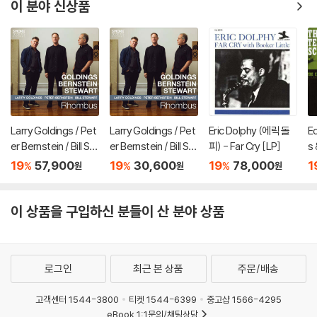
이 분야 신상품
Larry Goldings / Pet
Larry Goldings / Pet
Eric Dolphy (에릭 돌
E
er Bernstein / Bill St
er Bernstein / Bill St
피) - Far Cry [LP]
s 
ewart (래리 골딩스 /
ewart (래리 골딩스 /
(
19
57,900
19
30,600
19
78,000
1
%
%
%
원
원
원
피터 번스타인 / 빌 스
피터 번스타인 / 빌 스
조
튜어트) - Rhombus
튜어트) - Rhombus
e
[LP]
이 상품을 구입하신 분들이 산 분야 상품
로그인
최근 본 상품
주문/배송
고객센터 1544-3800
티켓 1544-6399
중고샵 1566-4295
eBook 1:1문의/채팅상담