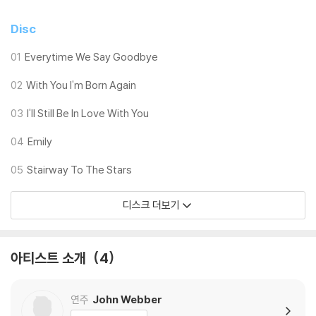
Disc
01
Everytime We Say Goodbye
02
With You I'm Born Again
03
I'll Still Be In Love With You
04
Emily
05
Stairway To The Stars
디스크 더보기
아티스트 소개
4
연주
John Webber