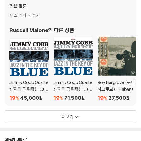
러셀 말론
재즈 기타 연주자
Russell Malone
의 다른 상품
Jimmy Cobb Quarte
Jimmy Cobb Quarte
Roy Hargrove (로이
t (지미 콥 쿼텟) - Jaz
t (지미 콥 쿼텟) - Jaz
하그로브) - Habana
z In The Key Of Blue
z In The Key of Blue
19
45,000
19
71,500
19
27,500
%
%
%
원
원
원
[SACD Hybrid]
[블루 컬러 LP]
더보기
관련 분류