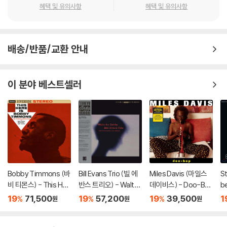
혜택 및 유의사항
혜택 및 유의사항
배송/반품/교환 안내
이 분야 베스트셀러
Bobby Timmons (바
Bill Evans Trio (빌 에
Miles Davis (마일스
St
비 티몬스) - This Her
반스 트리오) - Waltz
데이비스) - Doo-Bo
be
e Is Bobby Timmon
For Debby [LP]
p [LP]
r
19
71,500
19
57,200
19
39,500
1
%
%
%
원
원
원
s [LP]
베