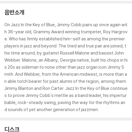
음반소개
On Jazz In the Key of Blue, Jimmy Cobb pairs up once again wit
h 36-year old, Grammy Award winning trumpeter, Roy Hargrov
e. Who has firmly established him-self as among the premier
players in jazz and beyond. The tried and true pair are joined, t
his time around, by guitarist Russell Malone and bassist John
Webber. Malone, an Albany, Georgia native, built his chops in hi
s 20s as sideman to none other than jazz organ icon Jimmy S
mith. And Webber, from the American midwest, is more than a
n able torch bearer for past alumni of the region, among them
Jimmy Blanton and Ron Carter. Jazz In the Key of Blue continue
s to prove Jimmy Cobb's mettle as a band leader, his impertur
bable, rock-steady swing, paving the way for the rhythms an
d sounds of yet another generation of jazzmen.
디스크