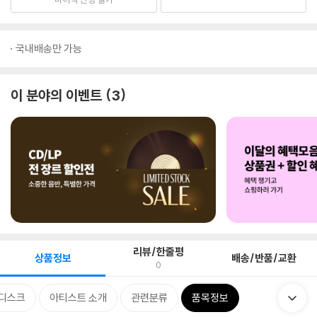
국내배송만 가능
이 분야의 이벤트
3
리뷰/한줄평
상품정보
배송/반품/교환
0
디스크
아티스트 소개
관련분류
품목정보