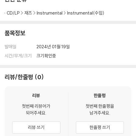
CD/LP
재즈
Instrumental
Instrumental(수입)
품목정보
발매일
2024년 01월 19일
시간/무게/크기
크기확인중
리뷰/한줄평
0
리뷰
한줄평
첫번째 리뷰어가
첫번째 한줄평을
되어주세요.
남겨주세요.
리뷰 쓰기
한줄평 쓰기