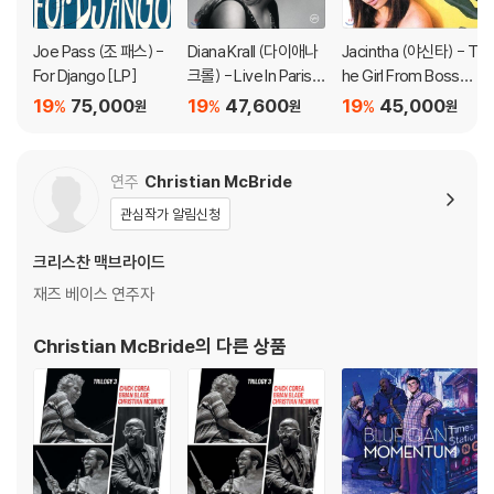
다.
관련 사진과 동영상 및 재생 기기 모델명을 첨부하여 첨부하여 고객센터에
Joe Pass (조 패스) -
Diana Krall (다이애나
Jacintha (야신타) - T
문의 바랍니다.
For Django [LP]
크롤) - Live In Paris
he Girl From Bossa
2) LP는 잦은 배송 과정에서 재킷에 손상이 발생할 가능성이 높고 재판매
[2LP]
Nova [SACD Hybir
19
75,000
19
47,600
19
45,000
%
%
%
원
원
원
가 어려우므로 신중한 구매를 부탁드립니다.
d]
연주
Christian McBride
관심작가 알림신청
크리스찬 맥브라이드
재즈 베이스 연주자
Christian McBride
의 다른 상품