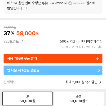
예스24 음반 판매 수량은
와
집계에
반영됩니다.
93,500
원
37
59,000
YES포인트
590원 (1%)
마니아추가적립
5만원 이상 구매 시 2천원 추가 적립
사용 가능한 쿠폰 받기
앱 다운 시 1천원 상품권
결제혜택
최대 2,000원 즉시할인
LP
중고
59,000
원
59,000
원~