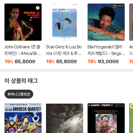
John Coltrane (존 콜
Stan Getz & Luiz Bo
Ella Fitzgerald (엘라
As
트레인) - Africa/Bras
nfa (스탄 게츠 & 루이
피츠제럴드) - Sings t
스
s [LP]
즈 본파) - Jazz Samb
he Rodgers and Har
T
19
65,800
19
65,800
19
93,000
1
%
%
%
원
원
원
a Encore! [LP]
t Song Book [2LP]
r 
이 상품의 태그
#버니그룬트만