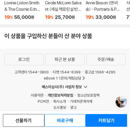
Lonnie Liston Smith
Cecile McLorin Salva
Anne Bisson (앤 비
사
& The Cosmic Echo
nt (세실 맥로린 살반
송) - Portraits & Perf
션
es (로니 리스턴 스미
트) - With Every Bre
umes
19
55,000
19
25,700
19
33,000
7
%
%
%
원
원
원
스 앤 더 코스믹 에코
ath I Take
즈) - Visions Of A Ne
w World [LP]
이 상품을 구입하신 분들이 산 분야 상품
로그인
최근 본 상품
주문/배송
고객센터 1544-3800
티켓 1544-6399
중고샵 1566-4295
eBook 1:1문의/채팅상담
예스이십사(주) 사업자 정보
이용약관
개인정보처리방침
청소년보호정책
PC버전
회사소개
거래처관계자께
도서홍보
광고
Copyright © YES24 Corp. All Rights Reserved.
MATOM16
선물하기
바로구매
카트담기