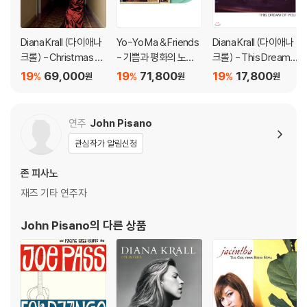
지되도록 디스크 센터 홀 구경이 작게 제작되는 경우가 있습니다. 턴테이
블 스핀들에 맞지 않는 경우에는 전용 제품 등을 이용하여 센터 홀을 조정
하시면 해결됩니다.
Diana Krall (다이애나
Yo-Yo Ma & Friends
Diana Krall (다이애나
3) 디스크에 미세한 잔 흠집이 남아있거나 인쇄 면이 깨끗하지 않은 경우
크롤) - Christmas S
- 기쁨과 평화의 노래
크롤) - This Dream
가 있으며, 이는 상품의 불량이 아닙니다. 단, 재생에 이상이 있는 경우에는
ongs [레드 앤 그린 스
(Songs Of Joy & Pe
Of You
19
69,000
19
71,800
19
17,800
%
%
%
원
원
원
플릿 컬러 LP]
ace) [그린 컬러 2LP]
불량으로 인한 반품/교환이 가능합니다
※ 컬러 디스크
연주
John Pisano
아래에 해당하는 경우는 불량이 아니므로 개봉 후 반품/교환이 불가합니
관심작가 알림신청
다.
1) 컬러 디스크는 웹 이미지와 실제 색상이 차이가 날 수 있습니다.
존 피사노
2) 컬러 디스크의 특성상 제작 공정시 앨범마다 색상 차이가 나는 경우도
재즈 기타 연주자
있습니다.
3) 컬러 디스크는 제작 과정에서 다른 색상 염료가 섞여 얼룩과 번짐, 반점
John Pisano
의 다른 상품
등이 발생할 수 있습니다.
※ 반품/교환 안내
1) 불량으로 인한 반품/교환 요청 시에는 불량 확인을 위해 개봉 시의 동영
상을 요청할 수 있으며, 동영상이 없는 경우 반품/교환이 제한될 수 있습니