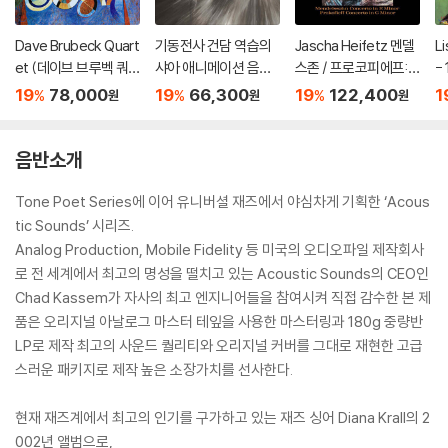
Dave Brubeck Quart
기동전사 건담 역습의
Jascha Heifetz 멘델
L
et (데이브 브루벡 쿼
샤아 애니메이션 음악
스존 / 프로코피에프:
- 
텟) - Time Out [LP]
(Mobile Suit Gunda
바이올린 협주곡 - 야
19
78,000
19
66,300
19
122,400
1
%
%
%
원
원
원
m Char's Counteratt
사 하이페츠 [2LP]
ack Original Soundtr
ack) [화이트 컬러 LP]
음반소개
Tone Poet Series에 이어 유니버셜 재즈에서 야심차게 기획한 ‘Acous
tic Sounds’ 시리즈.
Analog Production, Mobile Fidelity 등 미국의 오디오파일 제작회사
로 전 세계에서 최고의 명성을 떨치고 있는 Acoustic Sounds의 CEO인
Chad Kassem가 자사의 최고 엔지니어들을 참여시켜 직접 감수한 본 제
품은 오리지널 아날로그 마스터 테잎을 사용한 마스터링과 180g 중량반
LP로 제작 최고의 사운드 퀄리티와 오리지널 커버를 그대로 재현한 고급
스러운 패키지로 제작 높은 소장가치를 선사한다.
현재 재즈계에서 최고의 인기를 구가하고 있는 재즈 싱어 Diana Krall의 2
002년 앨범으로,