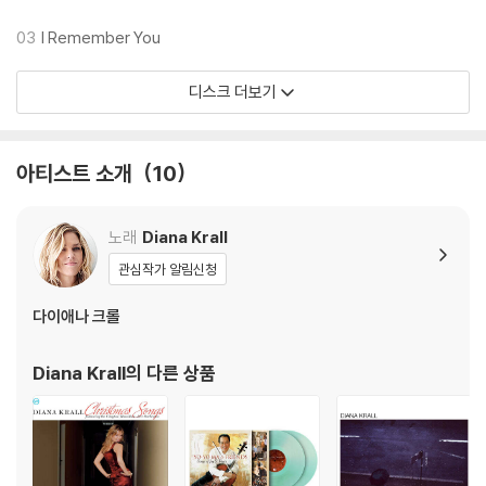
3) 일본 제작 LP는 대부분 겉비닐이 밀봉되어 있지 않습니다.
4) 디지털 다운로드 코드는 본사에서 공지 없이 증정 종료될 수 있습니다.
03
I Remember You
※ 재생 불량
디스크 더보기
1) 침압 조절 기능이 없는 턴테이블을 사용하시는 경우, (주로 올인원 형태
모델) 다이내믹 사운드의 편차가 큰 트랙을 재생할 때 이상 현상이 발생할
수 있습니다.
아티스트 소개
10
기기 문제로 인해 발생하는 재생 불량 현상에 대해서는 반품/교환이 불가
하니 침압 조절이 가능한 기기에서 재생하실 것을 권유 드립니다.
2) 디스크는 정전기와 먼지로 인해 재생이 원활하지 않은 경우가 있습니
노래
Diana Krall
다. 전용 제품으로 이를 제거하면 대부분 해결됩니다.
관심작가 알림신청
3) 바늘에 먼지가 쌓이는 경우에도 재생이 원활하지 않을 수 있습니다.
다이애나 크롤
※ 디스크 외관 불량
1) 열을 가하여 제작하는 바이닐 공정 특성상 디스크 표면이 미세하게 울
Diana Krall
의 다른 상품
렁거리거나 휘어지는 경우가 있습니다.
재생이 불안정한 경우 스태빌라이저를 사용하시면 좀 더 안정적인 재생이
가능합니다.
2) 재생 음역의 왜곡을 최소화 하고 반복 재생시에도 최대한 일관되게 유