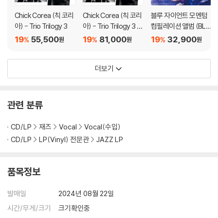
Chick Corea (칙 코리
Chick Corea (칙 코리
블루 자이언트 모멘텀
아) - Trio Trilogy 3
아) - Trio Trilogy 3 [2
컴필레이션 앨범 (BLU
LP]
E GIANT MOMENTU
19
55,500
19
81,000
19
32,900
%
%
%
원
원
원
M)
더보기
관련 분류
CD/LP
재즈
Vocal
Vocal(수입)
CD/LP
LP(Vinyl) 전문관
JAZZ LP
품목정보
발매일
2024년 08월 22일
시간/무게/크기
크기확인중