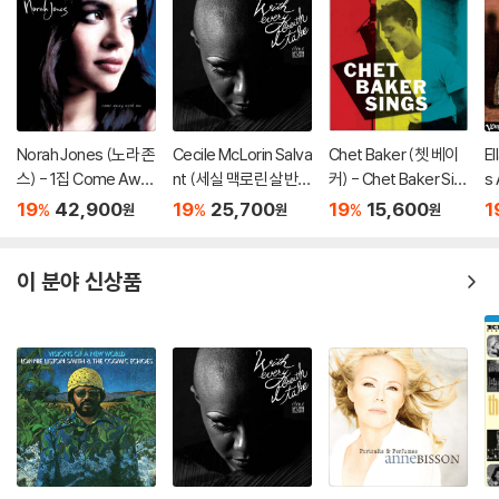
Norah Jones (노라 존
Cecile McLorin Salva
Chet Baker (쳇 베이
El
스) - 1집 Come Awa
nt (세실 맥로린 살반
커) - Chet Baker Sin
s
y With Me (20th Ann
트) - With Every Bre
gs
츠
19
42,900
19
25,700
19
15,600
1
%
%
%
원
원
원
iversary)[LP]
ath I Take
롱)
[
이 분야 신상품