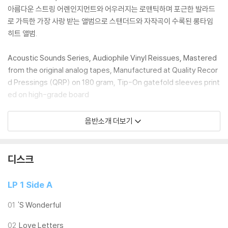
아름다운 스트링 어렌인지먼트와 어우러지는 로맨틱하며 포근한 발라드
로 가득한 가장 사랑 받는 앨범으로 스탠더드와 자작곡이 수록된 롱타임
히트 앨범.
Acoustic Sounds Series, Audiophile Vinyl Reissues, Mastered
from the original analog tapes, Manufactured at Quality Recor
d Pressings (QRP) on 180 gram, Tip-On gatefold sleeves print
ed on high-grade board
음반소개 더보기
LP 구매시 참고 사항 안내드립니다.
※ 재킷/구성품/포장 상태
1) 제작/배송 과정에 따라 경미한 재킷 주름, 모서리 눌림, 갈라짐이 발생
디스크
할 수 있으며 속지(이너 슬리브)는 디스크와의 접촉으로 인해 갈라질 수
있습니다.
LP 1 Side A
외관상 불량 확인되는 상품을 개봉 시엔 반품/교환 처리 불가합니다.
2) 디스크 라벨은 공정상 매끄럽게 부착되지 않을 수도 있으며 겉포장 비
01
'S Wonderful
닐은 품질보증대상이 아닙니다.
02
Love Letters