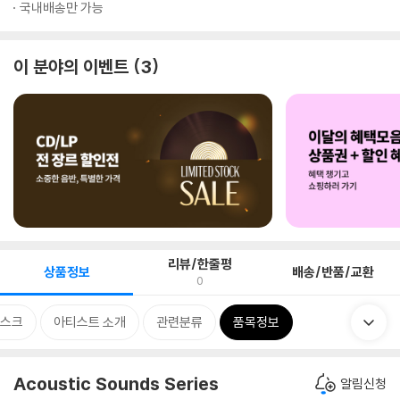
국내배송만 가능
이 분야의 이벤트
3
리뷰/한줄평
상품정보
배송/반품/교환
0
스크
아티스트 소개
관련분류
품목정보
Acoustic Sounds Series
알림신청