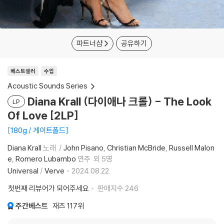
파트너샵
공유하기
베스트셀러
수입
Acoustic Sounds Series
Diana Krall (다이애나 크롤) - The Look
LP
Of Love [2LP]
180g / 게이트폴드
Diana Krall
노래
John Pisano
Christian McBride
Russell Malon
e
Romero Lubambo
연주
외 5명
Universal
/
Verve
2024.08.22.
첫번째 리뷰어가 되어주세요
판매지수
246
주간베스트
재즈
117위