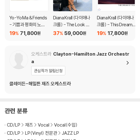
※ 컬러 디스크
아래에 해당하는 경우는 불량이 아니므로 개봉 후 반품/교환이 불가합니
Yo-Yo Ma & Friends
Diana Krall (다이애나
Diana Krall (다이애나
다.
- 기쁨과 평화의 노래
크롤) - The Look Of
크롤) - This Dream
1) 컬러 디스크는 웹 이미지와 실제 색상이 차이가 날 수 있습니다.
(Songs Of Joy & Pe
Love [2LP]
Of You
19
71,800
37
59,000
19
17,800
%
%
%
원
원
원
2) 컬러 디스크의 특성상 제작 공정시 앨범마다 색상 차이가 나는 경우도
ace) [그린 컬러 2LP]
있습니다.
3) 컬러 디스크는 제작 과정에서 다른 색상 염료가 섞여 얼룩과 번짐, 반점
오케스트라
Clayton-Hamilton Jazz Orchestr
등이 발생할 수 있습니다.
a
관심작가 알림신청
※ 반품/교환 안내
1) 불량으로 인한 반품/교환 요청 시에는 불량 확인을 위해 개봉 시의 동영
클레이든-해밀튼 재즈 오케스트라
상을 요청할 수 있으며, 동영상이 없는 경우 반품/교환이 제한될 수 있습니
다.
관련 사진과 동영상 및 재생 기기 모델명을 첨부하여 첨부하여 고객센터에
관련 분류
문의 바랍니다.
2) LP는 잦은 배송 과정에서 재킷에 손상이 발생할 가능성이 높고 재판매
CD/LP
재즈
Vocal
Vocal(수입)
가 어려우므로 신중한 구매를 부탁드립니다.
CD/LP
LP(Vinyl) 전문관
JAZZ LP