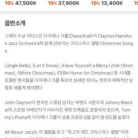
zz) [투명 레드 컬러 L
어 캐리 크리스마스 앨
etter OST by Reme
n
19
47,500
19
37,900
19
13,400
1
%
%
%
원
원
원
P]
범 [레드 컬러 LP]
dios)
음반소개
그래미 수상 아티스트 다이애나 크롤(Diana Krall)이 Clayton/Hamilto
n Jazz Orchestra와 함께 선보이는 크리스마스 앨범 Christmas Song
s.
〈Jingle Bells〉, 〈Let It Snow〉, 〈Have Yourself a Merry Little Christ
mas〉, 〈White Christmas〉, 〈I'll Be Home for Christmas〉 등 시대를
초월한 명곡들을 다이애나 크롤 특유의 섬세한 피아노 연주와 매력적인 보
컬로 새롭게 해석했다.
John Clayton이 편곡한 스윙감 넘치는 빅밴드 사운드와 Johnny Mand
el의 스트링 어레인지가 어우러진 쿼텟 트랙들도 포함되어 있으며, Tom
my LiPuma와 다이애나 크롤이 공동 프로듀싱을 맡아 완성도를 높였다.
All About Jazz는 이 앨범을 두고 “최고의 재즈 크리스마스 앨범”이라