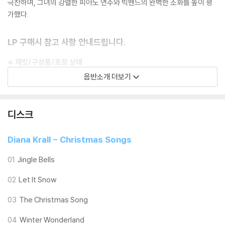
극찬하며, 그녀의 강렬한 피아노 연주와 빅밴드의 완벽한 조화를 높이 평
가했다.
LP 구매시 참고 사항 안내드립니다.
※ 재킷/구성품/포장 상태
1) 제작/배송 과정에 따라 경미한 재킷 주름, 모서리 눌림, 갈라짐이 발생
음반소개 더보기
할 수 있으며 속지(이너 슬리브)는 디스크와의 접촉으로 인해 갈라질 수
있습니다.
외관상 불량 확인되는 상품을 개봉 시엔 반품/교환 처리 불가합니다.
디스크
2) 디스크 라벨은 공정상 매끄럽게 부착되지 않을 수도 있으며 겉포장 비
닐은 품질보증대상이 아닙니다.
Diana Krall - Christmas Songs
3) 일본 제작 LP는 대부분 겉비닐이 밀봉되어 있지 않습니다.
4) 디지털 다운로드 코드는 본사에서 공지 없이 증정 종료될 수 있습니다.
01
Jingle Bells
02
Let It Snow
※ 재생 불량
1) 침압 조절 기능이 없는 턴테이블을 사용하시는 경우, (주로 올인원 형태
03
The Christmas Song
모델) 다이내믹 사운드의 편차가 큰 트랙을 재생할 때 이상 현상이 발생할
수 있습니다.
04
Winter Wonderland