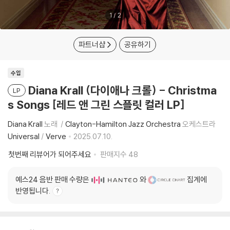
1
/
2
파트너샵
공유하기
수입
Diana Krall (다이애나 크롤) - Christma
LP
s Songs [레드 앤 그린 스플릿 컬러 LP]
Diana Krall
노래
Clayton-Hamilton Jazz Orchestra
오케스트라
Universal
/
Verve
2025.07.10.
첫번째 리뷰어가 되어주세요
판매지수
48
예스24 음반 판매 수량은
와
집계에
반영됩니다.