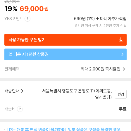
85,100
원
19
69,000
YES포인트
690원 (1%)
마니아추가적립
5만원 이상 구매 시 2천원 추가 적립
사용 가능한 쿠폰 받기
앱 다운 시 1천원 상품권
결제혜택
최대 2,000원 즉시할인
배송안내
서울특별시 영등포구 은행로 11(여의도동,
변경
일신빌딩)
배송비
무료
LP는 개봉 후 변심 반품이 불가하며, 일부 상품은 구성품 불량인 경우