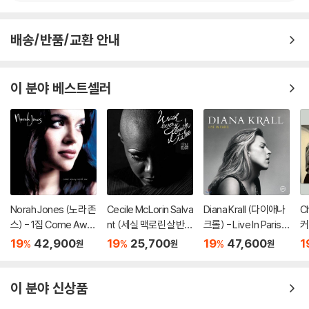
배송/반품/교환 안내
이 분야 베스트셀러
Norah Jones (노라 존
Cecile McLorin Salva
Diana Krall (다이애나
C
스) - 1집 Come Awa
nt (세실 맥로린 살반
크롤) - Live In Paris
커)
y With Me (20th Ann
트) - With Every Bre
[2LP]
g
19
42,900
19
25,700
19
47,600
1
%
%
%
원
원
원
iversary)[LP]
ath I Take
P
이 분야 신상품