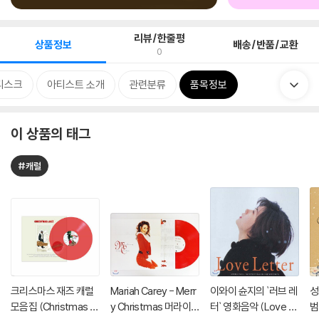
리뷰/한줄평
상품정보
배송/반품/교환
0
디스크
아티스트 소개
관련분류
품목정보
이 상품의 태그
#캐럴
크리스마스 재즈 캐럴
Mariah Carey - Merr
이와이 슌지의 `러브 레
성
모음집 (Christmas Ja
y Christmas 머라이
터` 영화음악 (Love L
범