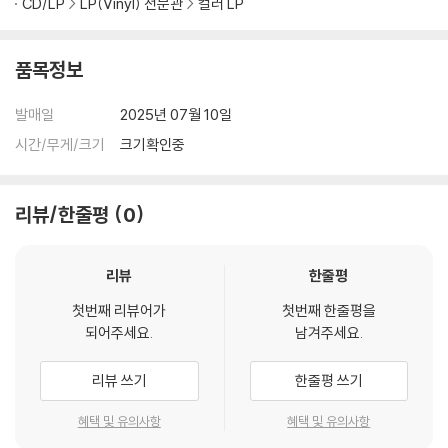
CD/LP
LP(Vinyl) 전문관
컬러 LP
품목정보
발매일
2025년 07월 10일
시간/무게/크기
크기확인중
리뷰/한줄평
0
리뷰
한줄평
첫번째 리뷰어가
첫번째 한줄평을
되어주세요.
남겨주세요.
리뷰 쓰기
한줄평 쓰기
혜택 및 유의사항
혜택 및 유의사항