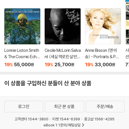
Lonnie Liston Smith
Cecile McLorin Salva
Anne Bisson (앤 비
사
& The Cosmic Echo
nt (세실 맥로린 살반
송) - Portraits & Perf
션
es (로니 리스턴 스미
트) - With Every Bre
umes
19
55,000
19
25,700
19
33,000
7
%
%
%
원
원
원
스 앤 더 코스믹 에코
ath I Take
즈) - Visions Of A Ne
w World [LP]
이 상품을 구입하신 분들이 산 분야 상품
로그인
최근 본 상품
주문/배송
고객센터 1544-3800
티켓 1544-6399
중고샵 1566-4295
eBook 1:1문의/채팅상담