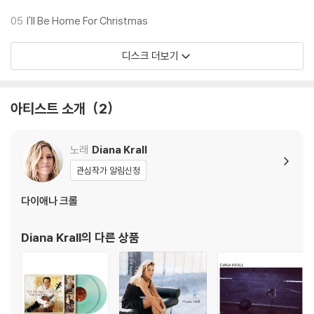
기기 문제로 인해 발생하는 재생 불량 현상에 대해서는 반품/교환이 불가
05
I'll Be Home For Christmas
하니 침압 조절이 가능한 기기에서 재생하실 것을 권유 드립니다.
2) 디스크는 정전기와 먼지로 인해 재생이 원활하지 않은 경우가 있습니
디스크 더보기
다. 전용 제품으로 이를 제거하면 대부분 해결됩니다.
3) 바늘에 먼지가 쌓이는 경우에도 재생이 원활하지 않을 수 있습니다.
아티스트 소개
2
※ 디스크 외관 불량
1) 열을 가하여 제작하는 바이닐 공정 특성상 디스크 표면이 미세하게 울
렁거리거나 휘어지는 경우가 있습니다.
노래
Diana Krall
재생이 불안정한 경우 스태빌라이저를 사용하시면 좀 더 안정적인 재생이
관심작가 알림신청
가능합니다.
2) 재생 음역의 왜곡을 최소화 하고 반복 재생시에도 최대한 일관되게 유
다이애나 크롤
지되도록 디스크 센터 홀 구경이 작게 제작되는 경우가 있습니다. 턴테이
블 스핀들에 맞지 않는 경우에는 전용 제품 등을 이용하여 센터 홀을 조정
Diana Krall
의 다른 상품
하시면 해결됩니다.
3) 디스크에 미세한 잔 흠집이 남아있거나 인쇄 면이 깨끗하지 않은 경우
가 있으며, 이는 상품의 불량이 아닙니다. 단, 재생에 이상이 있는 경우에는
불량으로 인한 반품/교환이 가능합니다