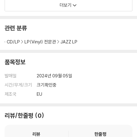
더보기
관련 분류
CD/LP
LP(Vinyl) 전문관
JAZZ LP
품목정보
발매일
2024년 09월 05일
시간/무게/크기
크기확인중
제조국
EU
리뷰/한줄평
0
리뷰
한줄평