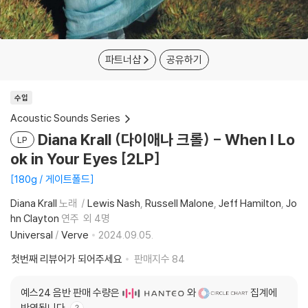
파트너샵
공유하기
수입
Acoustic Sounds Series
Diana Krall (다이애나 크롤) - When I Lo
LP
ok in Your Eyes [2LP]
180g / 게이트폴드
Diana Krall
노래
Lewis Nash
Russell Malone
Jeff Hamilton
Jo
hn Clayton
연주
외 4명
Universal
/
Verve
2024.09.05.
첫번째 리뷰어가 되어주세요
판매지수
84
예스24 음반 판매 수량은
와
집계에
반영됩니다.