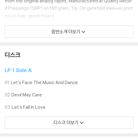
from the original analog tapes, Manufactured at Quality Recor
d Pressings (QRP) on 180 gram, Tip-On gatefold sleeves print
ed on high-grade board
음반소개 더보기
LP 구매시 참고 사항 안내드립니다.
※ 재킷/구성품/포장 상태
1) 제작/배송 과정에 따라 경미한 재킷 주름, 모서리 눌림, 갈라짐이 발생
디스크
할 수 있으며 속지(이너 슬리브)는 디스크와의 접촉으로 인해 갈라질 수
있습니다.
LP 1 Side A
외관상 불량 확인되는 상품을 개봉 시엔 반품/교환 처리 불가합니다.
2) 디스크 라벨은 공정상 매끄럽게 부착되지 않을 수도 있으며 겉포장 비
01
Let's Face The Music And Dance
닐은 품질보증대상이 아닙니다.
02
Devil May Care
3) 일본 제작 LP는 대부분 겉비닐이 밀봉되어 있지 않습니다.
4) 디지털 다운로드 코드는 본사에서 공지 없이 증정 종료될 수 있습니다.
03
Let's Fall In Love
※ 재생 불량
디스크 더보기
1) 침압 조절 기능이 없는 턴테이블을 사용하시는 경우, (주로 올인원 형태
모델) 다이내믹 사운드의 편차가 큰 트랙을 재생할 때 이상 현상이 발생할