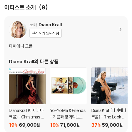
수 있습니다.
아티스트 소개
9
기기 문제로 인해 발생하는 재생 불량 현상에 대해서는 반품/교환이 불가
하니 침압 조절이 가능한 기기에서 재생하실 것을 권유 드립니다.
2) 디스크는 정전기와 먼지로 인해 재생이 원활하지 않은 경우가 있습니
노래
Diana Krall
다. 전용 제품으로 이를 제거하면 대부분 해결됩니다.
관심작가 알림신청
3) 바늘에 먼지가 쌓이는 경우에도 재생이 원활하지 않을 수 있습니다.
다이애나 크롤
※ 디스크 외관 불량
1) 열을 가하여 제작하는 바이닐 공정 특성상 디스크 표면이 미세하게 울
Diana Krall
의 다른 상품
렁거리거나 휘어지는 경우가 있습니다.
재생이 불안정한 경우 스태빌라이저를 사용하시면 좀 더 안정적인 재생이
가능합니다.
2) 재생 음역의 왜곡을 최소화 하고 반복 재생시에도 최대한 일관되게 유
지되도록 디스크 센터 홀 구경이 작게 제작되는 경우가 있습니다. 턴테이
블 스핀들에 맞지 않는 경우에는 전용 제품 등을 이용하여 센터 홀을 조정
하시면 해결됩니다.
Diana Krall (다이애나
Yo-Yo Ma & Friends
Diana Krall (다이애나
3) 디스크에 미세한 잔 흠집이 남아있거나 인쇄 면이 깨끗하지 않은 경우
크롤) - Christmas S
- 기쁨과 평화의 노래
크롤) - The Look Of
가 있으며, 이는 상품의 불량이 아닙니다. 단, 재생에 이상이 있는 경우에는
ongs [레드 앤 그린 스
(Songs Of Joy & Pe
Love [2LP]
19
69,000
19
71,800
37
59,000
%
%
%
원
원
원
플릿 컬러 LP]
ace) [그린 컬러 2LP]
불량으로 인한 반품/교환이 가능합니다