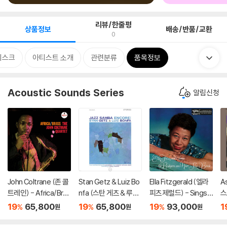
리뷰/한줄평
상품정보
배송/반품/교환
0
디스크
아티스트 소개
관련분류
품목정보
Acoustic Sounds Series
알림신청
John Coltrane (존 콜
Stan Getz & Luiz Bo
Ella Fitzgerald (엘라
As
트레인) - Africa/Bras
nfa (스탄 게츠 & 루이
피츠제럴드) - Sings t
스
s [LP]
즈 본파) - Jazz Samb
he Rodgers and Har
T
19
65,800
19
65,800
19
93,000
1
%
%
%
원
원
원
a Encore! [LP]
t Song Book [2LP]
r 