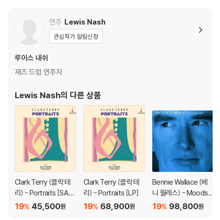
※ 컬러 디스크
연주
Lewis Nash
아래에 해당하는 경우는 불량이 아니므로 개봉 후 반품/교환이 불가합니
관심작가 알림신청
다.
1) 컬러 디스크는 웹 이미지와 실제 색상이 차이가 날 수 있습니다.
루이스 내쉬
2) 컬러 디스크의 특성상 제작 공정시 앨범마다 색상 차이가 나는 경우도
재즈 드럼 연주자
있습니다.
3) 컬러 디스크는 제작 과정에서 다른 색상 염료가 섞여 얼룩과 번짐, 반점
Lewis Nash
의 다른 상품
등이 발생할 수 있습니다.
※ 반품/교환 안내
1) 불량으로 인한 반품/교환 요청 시에는 불량 확인을 위해 개봉 시의 동영
상을 요청할 수 있으며, 동영상이 없는 경우 반품/교환이 제한될 수 있습니
다.
관련 사진과 동영상 및 재생 기기 모델명을 첨부하여 첨부하여 고객센터에
Clark Terry (클락 테
Clark Terry (클락 테
Bennie Wallace (베
문의 바랍니다.
리) - Portraits [SAC
리) - Portraits [LP]
니 월레스) - Moodsvi
2) LP는 잦은 배송 과정에서 재킷에 손상이 발생할 가능성이 높고 재판매
D Hybrid]
lle [2LP]
19
45,500
19
68,900
19
98,800
%
%
%
원
원
원
가 어려우므로 신중한 구매를 부탁드립니다.