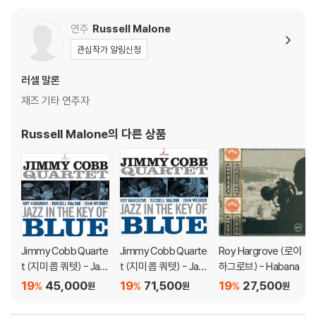
연주
Russell Malone
관심작가 알림신청
러셀 말론
재즈 기타 연주자
Russell Malone
의 다른 상품
Jimmy Cobb Quarte
Jimmy Cobb Quarte
Roy Hargrove (로이
t (지미 콥 쿼텟) - Jaz
t (지미 콥 쿼텟) - Jaz
하그로브) - Habana
z In The Key Of Blue
z In The Key of Blue
19
45,000
19
71,500
19
27,500
%
%
%
원
원
원
[SACD Hybrid]
[블루 컬러 LP]