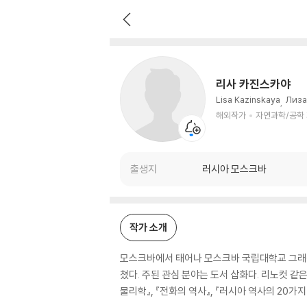
리사 카진스카야
해외작가
자연과학/공학 저자
리사 카진스카야
Lisa Kazinskaya
Лиза
해외작가
자연과학/공학
출생지
러시아 모스크바
작가 소개
모스크바에서 태어나 모스크바 국립대학교 그래픽 
쳤다. 주된 관심 분야는 도서 삽화다. 리노컷 
물리학』, 『전화의 역사』, 『러시아 역사의 20가