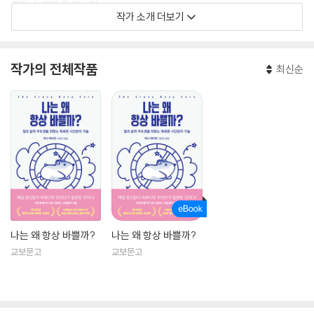
결할 수 있도록 돕는다.
작가 소개 더보기
우리가 하는 일이 결국 우리를 만든다는 생각으로 성과 방해 요소를 파악
하고자 노력했고, 이러한 노력은 ‘미칠 듯한 바쁨(crazy busy)’ 관련 마스
작가의 전체작품
최신순
터클래스와 강연의 탄생으로 이어졌다. 수많은 리더와 조직 구성원들이 강
연의 도움으로 시간과 집중력, 주의력을 최우선순위에 놓고 훌륭한 일들을
성취해내고 있다.
저서로는 커리어 지침서인 《생각 뒤집기: 당신의 커리어에서 두려움을 제
거하라(Mind Flip: Take the Fear out of Your Career)》가 있다.
나는 왜 항상 바쁠까?
나는 왜 항상 바쁠까?
교보문고
교보문고