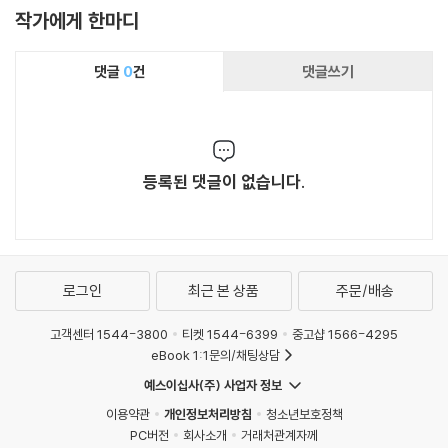
작가에게 한마디
댓글
0
건
댓글쓰기
등록된 댓글이 없습니다.
로그인
최근 본 상품
주문/배송
고객센터 1544-3800
티켓 1544-6399
중고샵 1566-4295
eBook 1:1문의/채팅상담
예스이십사(주) 사업자 정보
이용약관
개인정보처리방침
청소년보호정책
PC버전
회사소개
거래처관계자께