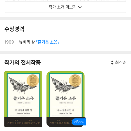
대상을 수상한 지 2년 만의 일이었습니다. 아버지에 이어 아들도 뉴베리 대
작가 소개 더보기
상을 받으며, 부자 모두 미국 어린이문학을 대표하는 작가로 자리매김하였
습니다. 폴 플라이시먼은 《불 런 Bull Run》으로 스콧 오델상, 《새터널리어
Saturnalia》로 보스턴 글로브 혼북 아너상을 받는 등 다양한 작품으로 수
수상경력
많은 문학상을 받는 성취를 이루었고, 2012년에는 국제 한스 크리스티안
안데르센상 미국 작가 후보에 올랐습니다. 지은 책으로 《작은 씨앗을 심는
1989
뉴베리 상
『즐거운 소음』
사람들》, 《웨슬리나라》, 《바람을 만드는 소년》 등이 있습니다.
작가의 전체작품
최신순