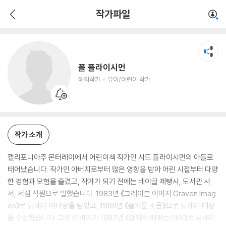
폴 플라이시먼
작가파일
해외작가
유아/어린이 작가
폴 플라이시먼
해외작가
유아/어린이 작가
작가 소개
캘리포니아주 몬터레이에서 어린이책 작가인 시드 플라이시먼의 아들로
태어났습니다. 작가인 아버지로부터 많은 영향을 받아 어린 시절부터 다양
한 경험과 모험을 즐겼고, 작가가 되기 전에는 베이글 제빵사, 도서관 사
서, 서점 직원으로 일했습니다. 1983년 《그레이븐 이미지 Graven Imag
es》로 뉴베리 아너상을 받았고, 1989년 《즐거운 소음》으로 뉴베리 대상
을 수상했습니다. 그의 아버지가 1987년 《왕자와 매맞는 아이》로 뉴베리