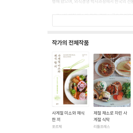
행해 왔으며, 외식경영 박사과정에서 한국의 전통
누구보다 제철 채소와 곡물, 콩과 누룩으로 만드
인스타그램 : https://www.instagram.com/
블로그 : blog.naver.com/b2gurly
작가의 전체작품
유튜브 : youtube.com/@macro_carol
사계절 미소와 채식
제철 채소로 차린 사
한 끼
계절 식탁
포르체
리틀프레스