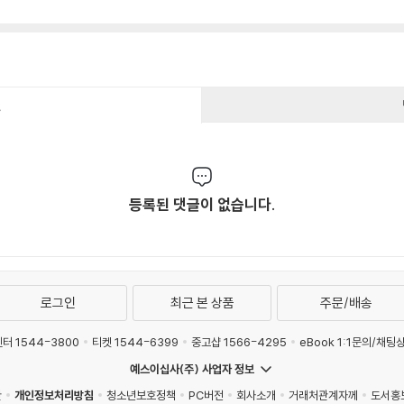
건
등록된 댓글이 없습니다.
로그인
최근 본 상품
주문/배송
터 1544-3800
티켓 1544-6399
중고샵 1566-4295
eBook 1:1문의/채팅
예스이십사(주) 사업자 정보
관
개인정보처리방침
청소년보호정책
PC버전
회사소개
거래처관계자께
도서홍