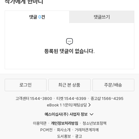
작가에게 한마디
댓글
0
건
댓글쓰기
등록된 댓글이 없습니다.
로그인
최근 본 상품
주문/배송
고객센터 1544-3800
티켓 1544-6399
중고샵 1566-4295
eBook 1:1문의/채팅상담
예스이십사(주) 사업자 정보
이용약관
개인정보처리방침
청소년보호정책
PC버전
회사소개
거래처관계자께
도서홍보
광고