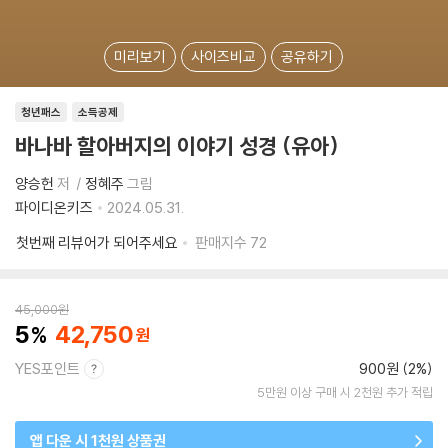
미리보기
사이즈비교
공유하기
청년패스
소득공제
바나바 할아버지의 이야기 성경 (유아)
양승헌
저
정혜주
그림
파이디온키즈
2024.05.31.
첫번째 리뷰어가 되어주세요
판매지수
72
45,000
원
5
42,750
YES포인트
900원 (2%)
5만원 이상 구매 시 2천원 추가 적립
앱 다운 시 1천원 상품권