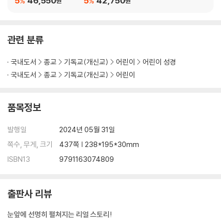
5
46,550
5
42,750
%
%
원
원
모압 땅에서 모세가 마지막 말을 남겼어요 · 136
새로운 지도자 여호수아
관련 분류
여호수아가 새 지도자가 되었어요 · 138
국내도서
종교
기독교(개신교)
어린이
어린이 성경
라합이 이스라엘의 정탐꾼을 도왔어요 · 140
국내도서
종교
기독교(개신교)
어린이
마른 땅이 된 요단강을 걸어서 건넜어요 · 144
가나안 정복 - 여리고성이 무너졌어요 · 146
가나안 정착 - 이스라엘이 가나안 땅을 차지했어요 · 152
품목정보
사사 시대
발행일
2024년 05월 31일
쪽수, 무게, 크기
437쪽 | 238*195*30mm
하나님이 사사들을 세우셨어요 · 156
ISBN13
9791163074809
여자 사사 드보라가 적을 물리쳤어요 · 158
사사 기드온이 전쟁에서 이겼어요 · 160
사사 삼손이 블레셋 사람들을 막았어요 · 164
출판사 리뷰
어두운 세상에 빛같이 산 사람들
이방 여인 룻이 하나님을 믿었어요 · 172
눈앞에 선명히 펼쳐지는 리얼 스토리!
하나님이 사무엘을 선지자로 세우셨어요 · 178