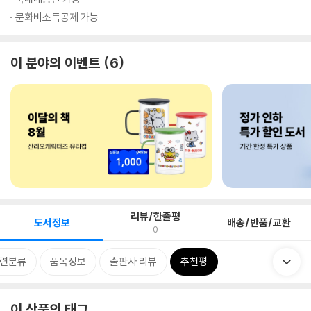
문화비소득공제 가능
이 분야의 이벤트
6
리뷰/한줄평
도서정보
배송/반품/교환
0
련분류
품목정보
출판사 리뷰
추천평
이 상품의 태그