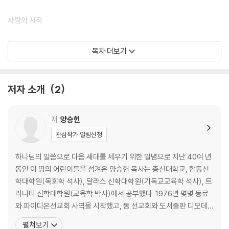
사람의 시작
하나님이 사람을 지으셨어요 · 18
목차 더보기
죄의 시작
저자 소개
2
세상에 죄가 들어왔어요 · 20
가인이 아벨을 죽였어요 · 26
노아가 큰 배를 만들었어요 · 30
저
양승헌
사람들이 바벨탑을 쌓았어요 · 40
관심작가 알림신청
구원의 시작
하나님의 말씀으로 다음 세대를 세우기 위한 일념으로 지난 40여 년
동안 이 땅의 어린이들을 섬겨온 양승헌 목사는 총신대학교, 합동신
아브라함과 이삭
학대학원(목회학 석사), 달라스 신학대학원(기독교교육학 석사), 트
리니티 신학대학원(교육학 박사)에서 공부했다. 1976년 몇몇 동료
하나님이 아브라함을 부르셨어요 · 46
와 파이디온선교회 사역을 시작했고, 동 선교회와 도서출판 디모데
아브라함이 믿음으로 살았어요 · 50
의 대표를 역임했다. 합동신학대학원 교수를 역임하였고, 현재 GMF
펼쳐보기
이삭이 태어났어요 · 54