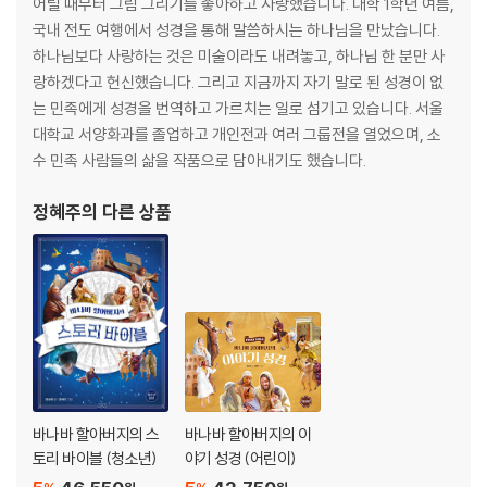
어릴 때부터 그림 그리기를 좋아하고 사랑했습니다. 대학 1학년 여름,
국내 전도 여행에서 성경을 통해 말씀하시는 하나님을 만났습니다.
애굽에 사는 것이 힘들어졌어요 · 96
하나님보다 사랑하는 것은 미술이라도 내려놓고, 하나님 한 분만 사
모세가 태어났어요 · 98
랑하겠다고 헌신했습니다. 그리고 지금까지 자기 말로 된 성경이 없
하나님이 모세를 부르셨어요 · 100
는 민족에게 성경을 번역하고 가르치는 일로 섬기고 있습니다. 서울
하나님이 애굽에서 백성을 구해 내셨어요 · 104
대학교 서양화과를 졸업하고 개인전과 여러 그룹전을 열었으며, 소
이스라엘이 홍해를 건넜어요 · 108
수 민족 사람들의 삶을 작품으로 담아내기도 했습니다.
이스라엘이 광야를 떠돌았어요 · 112
정혜주
의 다른 상품
시내산에서
하나님이 십계명을 주셨어요 · 118
성막에서 하나님을 예배해요 · 122
광야 40년
하나님이 백성의 수를 세라고 하셨어요 · 124
가나안에 열두 정탐꾼을 보냈어요 · 126
바나바 할아버지의 스
바나바 할아버지의 이
하나님이 광야에서 원망하는 백성을 살려 주셨어요 · 130
토리 바이블 (청소년)
야기 성경 (어린이)
발람이 오히려 이스라엘을 축복했어요 · 134