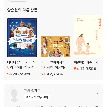
(한국해외선교회) 이사장으로 섬기고 있다. 2001년 전인격적, 전생
하나님이 아브라함을 시험하셨어요 · 58
애적, 전영역적, 전세대적인 통합 사역이 이루어지는 교육교회의 비
양승헌
의 다른 상품
이삭이 리브가와 결혼했어요 · 62
전을 품고 세대로교회를 개척하여 현재 담임목사로 섬기고 있다
야곱
야곱이 장자의 축복을 가로챘어요 · 64
야곱이 외삼촌 집으로 도망쳤어요 · 68
요셉
바나바 할아버지의 스
바나바 할아버지의 이
어린이를 예수님께
형들이 요셉을 질투했어요 · 74
토리 바이블 (청소년)
야기 성경 (어린이)
5
12,350
요셉이 한없이 낮아졌어요 · 78
%
원
5
46,550
5
42,750
%
%
하나님이 요셉을 높이셨어요 · 84
원
원
요셉이 형들을 시험했어요 · 88
요셉이 형들을 용서했어요 · 90
그림
정혜주
요셉이 가족을 돌보았어요 · 92
관심작가 알림신청
애굽에서 나옴