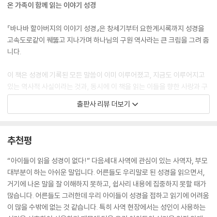
온 가족이 함께 읽는 이야기 성경
통일 왕국
『바나바 할아버지의 이야기 성경』은 창세기부터 요한계시록까지 성경을
고속도로같이 꿰뚫고 지나가며 하나님의 구원 역사라는 큰 크림을 그려 줍
그 마음에 하나님이 없는 사울
니다.
사울이 이스라엘의 첫 왕이 되었어요 · 186
이 책은 성경에 기록된 모든 말씀이 이미 이루어졌고, 지금도 이루어지고
그 마음 중심에 하나님을 모신 다윗
있는 역사적 사실이라는 것과, 동시에 이 책을 읽는 이들을 향한 사랑과 구
다윗이 골리앗을 물리쳤어요 · 190
원의 이야기임을 일깨우는 데 집중하고 있습니다.
출판사 리뷰 더보기
다윗이 사울 왕을 살려 주었어요 · 192
다윗이 요나단과의 약속을 지켰어요 · 196
이 책의 안내자인 바나바 할아버지(양승헌 목사)와 정혜주 그림 작가는 사
다윗이 하나님의 법궤를 옮겨 왔어요 · 198
실적이고 정확하게, 그럼에도 이해하기 쉽게, 성경을 다음세대의 눈높이
추천평
다윗이 잘못을 뉘우쳤어요 · 200
에 맞추어 전달하고 각인시키기 위해 그간의 신앙 여정에서 쌓아 온 모든
하나님을 향한 마음이 나뉜 솔로몬
것을 쏟아 내었습니다.
“아이들이 읽을 성경이 없다!” 다음세대 사역에 관심이 있는 사역자, 부모
하나님이 솔로몬에게 지혜를 주셨어요 · 204
대부분이 하는 아쉬운 말입니다. 어른들도 우리말로 된 성경을 읽으면서,
솔로몬이 성전을 지었어요 · 208
신앙의 성장이 멈추어 버리고 진리를 구분하기 어려워진 이 시대에, 이 책
거기에 나온 말을 잘 이해하지 못하고, 쉽사리 내용에 집중하지 못할 때가
솔로몬이 하나님이 주신 큰 복을 누렸어요 · 210
은 다음세대가 진리의 말씀인 성경을 대하는 평생의 습관을 잡아 주고 그
많습니다. 어른들도 그러한데 우리 아이들이 성경을 접하고 읽기에 어려움
솔로몬의 마음이 하나님을 떠났어요 · 212
들을 예수님께 붙여 놓는 접착제가 되어 줄 것입니다.
이 많을 수밖에 없는 것 같습니다. 특히 사역 현장에서는 성인이 사용하는