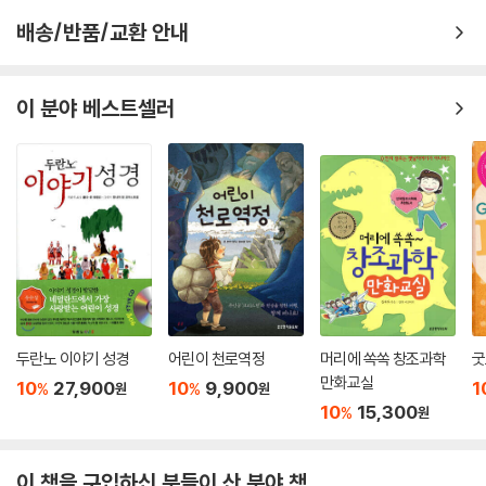
귀환
수님을 정말 많이 사랑하는 분인가 봅니다. 왜냐하면 예수님이 가장 좋아
배송/반품/교환 안내
하셨던 두 가지 일을 똑같이 좋아하기 때문입니다. 예수님은 아이들을 너
첫 번째 귀환 성전을 세웠어요 · 254
무 좋아하셨고 이야기를 좋아하셨습니다. 바나바 할아버지도 예수님처럼
두 번째 귀환 백성의 믿음을 세웠어요 · 256
아이들을 사랑하여 평생 어린이 사역에 헌신했고, 아이들의 눈높이에 맞춰
이 분야 베스트셀러
세 번째 귀환 성벽을 세웠어요 · 258
성경 이야기를 흥미진진하게 전해 줍니다. 이 책에 대한 추천의 글을 쓰는
에스더가 목숨을 걸고 백성을 구했어요 · 260
지금, 무척 반가운 소식을 들었습니다. 우리 집에 첫 손녀가 태어난 것입니
다. 우리 손녀딸에게 『바나바 할아버지의 이야기 성경』을 읽어 주며 성경
400년 침묵기
이야기를 들려줄 시간이 무척 기대됩니다.
- 김요셉 (목사_원천침례교회 대표 목사, 수원중앙기독초등학교 교목)
예수님이 오시기까지 400년 동안 하나님은
아무 말씀도 하지 않으셨어요 · 268
성경을 잃어버린 교육, 그것은 교육이 아닙니다. 오늘날 학교에서 수많은
정보와 지식을 가르치지만, 정작 가장 중요한 성경 교육은 빠져 있습니다.
예수님 이야기 - 왕의 준비
성경에는 “마땅히 행할 길을 아이에게 가르치라 그리하면 늙어도 그것을
두란노 이야기 성경
어린이 천로역정
머리에 쏙쏙 창조과학
굿
떠나지 아니하리라”(잠 22:6)고 쓰여 있는데, 오늘날 ‘마땅히 행할 길’을
천사가 마리아에게 아들을 낳을 것이라고 말했어요 · 272
만화교실
10
27,900
10
9,900
1
%
%
원
원
가르치지 않는 교육으로 인해 너무나 많은 아이가 방황하고 있습니다. 교
아기 예수님이 태어나셨어요 · 274
10
15,300
%
원
회 안에서조차 성경을 제대로 배우지 못하는 것 같습니다. 성경에 관해서
예수님이 자라나셨어요 · 278
설명은 많이 하지만, 성경 말씀대로 사는 모습은 아이들에게 보여 주지 못
예수님이 요한에게 세례를 받으셨어요 · 280
하는 것 같습니다. 성경의 가치관이 다음세대의 마음에 새겨지지 않으면
이 책을 구입하신 분들이 산 분야 책
예수님이 사탄의 시험을 받으셨어요 · 282