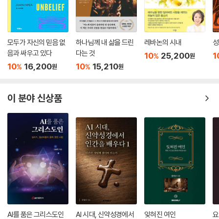
--- pp. 44-45
우리가 돌아서야 할 죄는 무엇인가? 옛 삶의 본질인 죄(The Sin)다. 그 죄
는 작은 죄들(sins)을 만들어내는 몸통 죄이고, 작은 죄들을 돋아나게 하
모두가 자신의 믿음 없
하나님께 내 삶을 드린
레바논의 시내
성
음과 싸우고 있다
다는 것
는 뿌리 죄며, 작은 죄들을 끊임없이 만들어내는 공장 죄다. 그 죄의 핵심이
10
25,200
1
%
원
무엇인가? ‘나’다. 그 ‘나’는 언제나 하나님 대신 내가 하나님이 되고 싶어
10
16,200
10
15,210
%
%
원
원
한다.
--- p. 121
이 분야 신상품
혹시 십계명을 다 지켜 살다가는 자유가 박탈된 숨 막히는 삶을 살게 되지
않을까 염려스러운가? 아니다. 그 반대다. 미국의 운전방식과 한국의 운전
방식의 차이를 설명하면서 그 염려를 씻어주겠다. 한국에서는 유턴하라고
표시된 곳이나, 좌회전하라고 표시된 곳 이외에서 좌회전이나 유턴을 하면
안 된다. 그래서 우리는 유턴 표시가 있는 곳까지 가기 위해 때로는 1킬로
미터도 더 가야 한다. 미국은 반대다. 유턴하지 말라는 표시가 없는 한 아무
데서나 유턴을 해도 된다. 좌회전을 하지 말라는 표시가 없는 한 어디서나
좌회전을 해도 되고 유턴해도 된다. 계명은 후자의 방식으로 우리 삶을 자
유케 한다.
AI를 품은 그리스도인
AI 시대, 신약성경에서
잊혀진 여인
요
--- p. 135