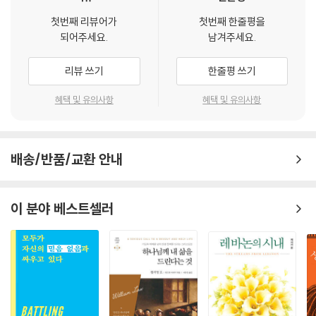
상 속에서 얼마나 세상과 예수님을 연결하는 다리로서의 역할을 잘 감당했
헌신한 저자가 다음 세대와 다음 세대를 세우는 동역자들을 바른 믿음 위
51장 하늘에 계신 우리 아버지(120-121문)
는지 물으실 것이다.
첫번째 리뷰어가
첫번째 한줄평을
에 세울 목적으로 하이델베르크 요리문답을 심층적으로 풀어낸 강해서다.
52장 이름이 거룩히 여김을 받으시오며(122문)
되어주세요.
남겨주세요.
--- p. 295
학술 목적보다는 교육과 목회 목적으로 쓰였다. 이 책은 흐트러진 신앙의
53장 나라가 임하시오며(123문)
기준을 바로잡아주는 다림줄이 되어줄 것이다.
54장 뜻이 하늘에서 이루어진 것같이(124문)
리뷰 쓰기
한줄평 쓰기
죽으면 어떻게 될까? 죽으면 어떻게 되는지에 대해 성경은 분명하게 가르
55장 일용할 양식을 주시옵고(125문)
쳐준다. 죽음은 소멸을 의미하지 않는다. 죽음은 분리를 말한다. 꽃이 뿌리
(상)권에서 다루는 내용은 무엇인가?
혜택 및 유의사항
혜택 및 유의사항
56장 용서해 주시옵고(126문)
에서 분리되는 순간 죽듯이, 죽음이란 영혼과 육체가 분리되는 것이다. 영
하이델베르크 요리문답의 1부와 2부 중반부 문답으로 1문부터 58문의 내
57장 시험에 들게 하지 마시옵고(127문)
혼과 육체가 분리되는 것은 하나님의 백성이나 마귀의 백성이나, 믿는 사
용이 담겨 있다. 죄에 빠진 인류의 비참함에 대하여, 예수 그리스도로 말미
58장 주기도 송영(128-129문)
람이나 안 믿는 사람이나 다 똑같이 경험하는 일이다. 그러나 신자와 불신
암은 구속에 관하여, 그 구원 신앙에 대한 고백인 사도신경과 구원의 주체
자의 죽음은 그 의미와 과정이 아주 다르다. 예수님이 십자가 죽음을 자신
배송/반품/교환 안내
이신 성부, 성자, 성령에 대해 심층적으로 다루며, 칭의의 개념에 대해서도
나오는 글
의 죽음으로 믿는 신자의 죽음은 그 진리를 거절한 사람의 죽음과는 근원
살펴본다.
적으로 다르다.
이 분야 베스트셀러
--- p. 339
(하)권에서 다루는 내용은 무엇인가?
하이델베르크 요리문답의 2부와 3부 문답으로, 59문부터 129문의 내용
(하권)
이 담겨 있다. 우리 2부 마지막에서는 구속의 원리인 칭의와 구속받은 크리
믿음은 바깥에서 쑤셔 넣을 수 있는 것도 아니고 안에서 우러나오는 것도
스천이 지켜야 할 말씀과 성례(성찬)에 관하여 다룬다. 3부 ‘우리의 감사에
아니다.…루디아가 예수님을 믿게 된 것은 바울의 설득력 있는 말 때문이
관하여’에서는 십계명과 주기도에 관해 상세하게 설명한다.
아니었다. 주님이 그 마음에 믿음을 주셨기 때문에 그가 바울을 따르게 되
었다고 말한다. 믿음은 성령님이 주시는 선물이다.