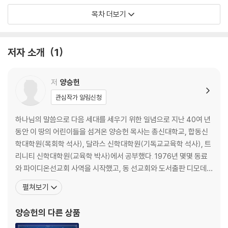
3장 그것을 어떻게 아는가?(3-5문)
목차 더보기
4장 죄와 비참의 원인(6-8문)
5장 의로우신 하나님(9-11문)
저자 소개
1
한눈에 보는 하이델베르크 요리문답의 구조
2부 우리의 구속(救贖)에 관하여
저
양승헌
6장 우리의 곤경(12-15문)
관심작가 알림신청
7장 길은 오직 하나뿐(16-19문)
8장 참된 믿음이란?(20-21문)
하나님의 말씀으로 다음 세대를 세우기 위한 일념으로 지난 40여 년
동안 이 땅의 어린이들을 섬겨온 양승헌 목사는 총신대학교, 합동신
사도신경에 관하여
학대학원(목회학 석사), 달라스 신학대학원(기독교교육학 석사), 트
9장 우리 믿음의 기준(22-23문)
리니티 신학대학원(교육학 박사)에서 공부했다. 1976년 몇몇 동료
10장 셋인데 하나?(24-25문)
와 파이디온선교회 사역을 시작했고, 동 선교회와 도서출판 디모데
의 대표를 역임했다. 합동신학대학원 교수를 역임하였고, 현재 GMF
펼쳐보기
성부 하나님과 우리의 창조에 관하여
(한국해외선교회) 이사장으로 섬기고 있다. 2001년 전인격적, 전생
11장 하나님은 누구신가?(26문)
애적, 전영역적, 전세대적인 통합 사역이 이루어지는 교육교회의 비
양승헌
의 다른 상품
12장 하나님의 섭리(27-28문)
전을 품고 세대로교회를 개척하여 현재 담임목사로 섬기고 있다