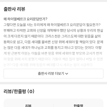
36장 왜 선행을 해야 하는가?(86-87문)
을 줄 수도 없다. 이 절대 자비와 공의의 충돌이 조화되고 만나는 지점이 바
출판사 리뷰
37장 참 회개와 참 선행(88-91문)
로 십자가란 말이다.
--- p. 80
왜 하이델베르크 요리문답인가?
십계명에 관하여
그렇다면 오늘을 사는 우리에게 왜 하이델베르크 요리문답이 필요한가?
38장 삶의 절대 기준선(92-93문)
종교개혁가들은 그 당시 교회의 부패 원인을 성경에서 찾았다. 종교개혁가
부패하고 타락한 교회와 신앙을 개혁해야 했던 당시의 상황과 우리의 현실
39장 제1계명(94-95문)
들은 외쳤다. “다시 돌아가야 한다!” 원래 형태의 기독교로 돌아가야 한다.
이 크게 다르지 않기 때문이다. 크리스천은 그리스도에 대한 믿음을 삶의
40장 제2계명(96-98문)
그들이 말한 개혁(Reformation)은 어디로 돌아가는 걸까? 사도신경적
동력으로 삼고, 다음 세대를 올바른 신앙 위에 세워야 할 책임이 있다. 문제
41장 제3계명(99-102문)
의 믿음으로 돌아가는 것이다. 그들은 사도신경적의 믿음 외에는 복음을
는 많은 다음 세대가 하나님과 교회를 등지고 떠나고 있다는 것이다. 이렇
42장 제4계명(103문)
증명하는 다른 믿음이 없다는 것을 천명하고 종교개혁을 일으킨 것이다.
게 된 근본적 이유는 이들을 바른 믿음 위에 세워야 할 부모와 교사가 먼저
43장 제5계명(104문)
결국 사도신경적 믿음이 회복될 때 당신과 내가 염려하는 한국 교회의 아
이 믿음 위에 서지 못했기 때문이다. 기둥이 썩은 집이 얼마나 버틸 수 있겠
44장 제6계명(105-107문)
픔이 치유될 것이다. 지금이 그래야 할 때다.
는가? 다음 세대를 위해 믿음의 뼈대를 다시 세우는 일이 시급하다.
45장 제7계명(108-109문)
--- pp. 126-127
46장 제8계명(110-111문)
출판사 리뷰 더보기
종교개혁가들이 목숨 걸고 지킨 바른 믿음의 원리를 이 시대 우리 믿음의
47장 제9계명(112문)
그날 우리 주님은 무엇을 물으실까? 아마도 주님의 첫 번째 관심사는 구원
기준으로 삼아라
48장 제10계명(113문)
받을 우리가 그분께 받은 미션을 ‘어떻게 수행했는가’일 것이다. 우리는 반
교회 건강에 빨간 신호등이 켜지고 다음 세대에 물려줄 신앙이 빈곤해질
49장 십계명 결론(114-115문)
리뷰/한줄평
0
드시 이에 대해 보고해야 한다. “내가 준 생명과 믿음의 기회를, 내가 허락
때 반드시 회복해야 할 것이 교리 교육이다. 개혁교회들이 하이델베르크
한 교회 공동체, 건강, 물질, 지식, 학식, 지위를 너는 어떻게 사용했느냐?”
요리문답을 매 주일 설교하고, 교회와 가정과 학교에서 가르친 것처럼 우
주기도에 관하여
주님은 이렇게 물으실 것이다. 그리고 그것을 가지고 당신이 심긴 작은 세
리도 복음의 기본으로 돌아가야 한다. 이 책은 어린이 사역자로 45년 동안
리뷰
한줄평
50장 주기도 서론(116-119문)