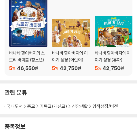
성자 하나님과 우리의 구속에 관하여
13장 유일한 구주(29-30문)
14장 예수는 그리스도(31문)
15장 크리스천? 크리스천!(32문)
16장 아들 하나님(33-34문)
17장 처녀가 아들을?(35-36문)
18장 나를 위한 고난(37-39문)
바나바 할아버지의 스
바나바 할아버지의 이
바나바 할아버지의 이
19장 죽음을 죽인 죽음(40-44문)
토리 바이블 (청소년)
야기 성경 (어린이)
야기 성경 (유아)
20장 예수님의 부활(45문)
5
46,550
5
42,750
5
42,750
%
%
%
원
원
원
21장 예수님의 승천(46-49문)
22장 예수님의 통치(50-51문)
23장 예수님의 재림(52문)
관련 분류
성령 하나님과 우리의 성화(聖化)에 관하여
국내도서
종교
기독교(개신교)
신앙생활
영적성장/비전
24장 성령을 믿사오며(53문)
25장 교회와 성도의 교제를 믿사오며(54-55문)
26장 죄의 용서(56문)
품목정보
27장 몸의 부활과 영생(57-58문)