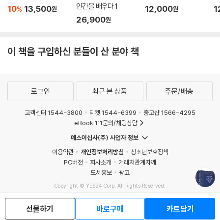
인간을 배우다 1
10
13,500
12,000
1
%
원
원
26,900
원
우리를 파멸시키는 것이 마귀의 목표다. 우리를 파멸시킴으로써 그가 얻는
소득은 무엇인가? 그를 심판하신 하나님을 욕되게 하는 것이다. 하나님께
직접 도전하지는 못하지만 하나님이 만드신 최고의 작품인 인간을 망가뜨
이 책을 구입하신 분들이 산 분야 책
림으로써 하나님을 욕되게 하는 것이 그의 목표다. 그 방법도 변하지 않았
다. 마귀는 언제나 하나님과 우리를 갈라놓음으로써 그 목표를 이루려 한
다.
로그인
최근 본 상품
주문/배송
--- p. 345
고객센터 1544-3800
티켓 1544-6399
중고샵 1566-4295
이것을 우리가 잘 아는 말로 바꾸면, “나라와 권세와 영광이 아버지께 영원
eBook 1:1문의/채팅상담
히 있사옵나이다”이다. 사도 바울이 확신에 찬 삶을 살 수 있었던 근거 또
예스이십사(주) 사업자 정보
한 확신에 찬 그의 기도 때문이었다. 그의 기도가 확신에 찰 수 있었던 것은
이용약관
개인정보처리방침
청소년보호정책
그 기도의 뿌리가 자신의 기도의 질이나 양에 있지 않고 기도를 들으시는
PC버전
회사소개
거래처관계자께
대상에 있었기 때문이다.
도서홍보
광고
--- p. 359
Copyright © YES24 Corp. All Rights Reserved.
MATOM4
선물하기
바로구매
카트담기