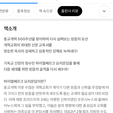
련분류
품목정보
책 속으로
출판사 리뷰
책소개
종교개혁 500주년을 맞이하여 다시 살펴보는 믿음의 유산
개혁교회의 위대한 신앙 교육서를
양승헌 목사의 섬세하고 심층적인 강해로 녹여내다!
기독교 신앙의 정수인 하이델베르크 요리문답을 통해
다음 세대를 위한 믿음의 골격을 다시 세우라!
하이델베르크 요리문답이란?
종교개혁 이후 수많은 개혁교회가 제각기 다른 믿음과 신학을 주장함에 따
라 크리스천의 믿음을 반듯하게 세우도록 돕는 교재의 필요성이 대두되었
다. 이에 제후 프리드리히 3세는 저명한 신학자였던 우르시누스와 올레비
아누스에게 그 일을 부탁했고, 이들은 왕의 명령에 대한 충성심과 교회를
사랑하는 마음으로 이 문답서를 작성했다. 1563년 2월 팔츠 지방의 수도