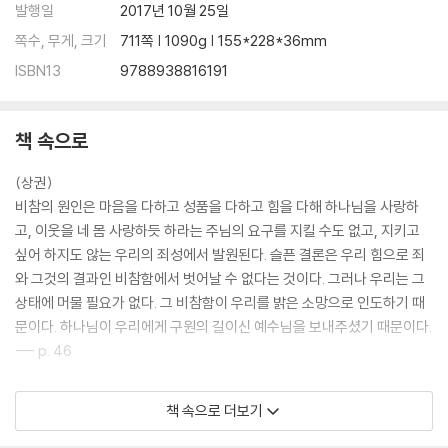
발행일
2017년 10월 25일
(하) 권
쪽수, 무게, 크기
711쪽 | 1090g | 155*228*36mm
들어가는 글
ISBN13
9788938816191
2부 우리의 구속(救贖)에 관하여
의롭다 하심에 관하여
책 속으로
28장 어떻게 하나님 보시기에 의롭게 되는가?(59-61문)
29장 우리의 선행(62-64문)
(상권)
비참의 원인은 마음을 다하고 성품을 다하고 힘을 다해 하나님을 사랑하
말씀과 성례에 관하여
고, 이웃을 네 몸 사랑하듯 하라는 주님의 요구를 지킬 수도 없고, 지키고
30장 믿음은 어디서 오는가?(65-68문)
싶어 하지도 않는 우리의 죄성에서 발원된다. 슬픈 결론은 우리 힘으로 죄
31장 세례란 무엇인가?(69-71문)
와 그것의 결과인 비참함에서 벗어날 수 없다는 것이다. 그러나 우리는 그
32장 세례에 대한 오해(72-74문)
상태에 머물 필요가 없다. 그 비참함이 우리를 밝은 소망으로 인도하기 때
33장 성찬은 왜 해야 하는가?(75-77문)
문이다. 하나님이 우리에게 구원의 길이신 예수님을 보내주셨기 때문이다.
34장 성찬은 어떻게 해야 하는가?(78-82문)
--- p. 46
35장 천국의 열쇠(83-85문)
프리드리히 제후의 서문
하나님의 절대 공의와 절대 자비가 만나는 지점이 어딘가. 바로 예수님의
책 속으로 더보기
십자가다. 하나님의 절대 공의로는 반드시 죄인을 벌해야 한다. 하나님의
3부 우리의 감사에 관하여
절대 자비로는 죄 지은 우리에게 벌을 줄 수 없다. 벌을 안 줄 수도 없고 벌