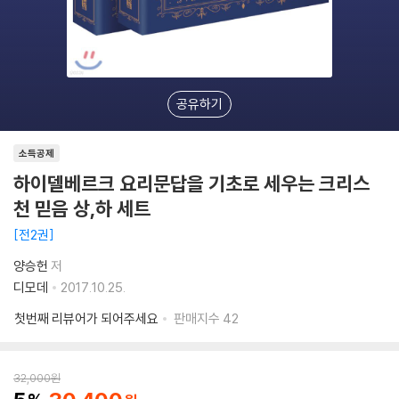
공유하기
소득공제
하이델베르크 요리문답을 기초로 세우는 크리스
천 믿음 상,하 세트
전2권
양승헌
저
디모데
2017.10.25.
첫번째 리뷰어가 되어주세요
판매지수
42
32,000
원