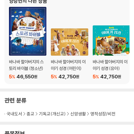
양승헌
의 다른 상품
43장 제5계명(104문)
전을 품고 세대로교회를 개척하여 현재 담임목사로 섬기고 있다
44장 제6계명(105-107문)
45장 제7계명(108-109문)
46장 제8계명(110-111문)
47장 제9계명(112문)
48장 제10계명(113문)
49장 십계명 결론(114-115문)
주기도에 관하여
바나바 할아버지의 스
바나바 할아버지의 이
바나바 할아버지의 이
50장 주기도 서론(116-119문)
토리 바이블 (청소년)
야기 성경 (어린이)
야기 성경 (유아)
51장 하늘에 계신 우리 아버지(120-121문)
5
46,550
5
42,750
5
42,750
%
%
%
원
원
원
52장 이름이 거룩히 여김을 받으시오며(122문)
53장 나라가 임하시오며(123문)
54장 뜻이 하늘에서 이루어진 것같이(124문)
관련 분류
55장 일용할 양식을 주시옵고(125문)
56장 용서해 주시옵고(126문)
국내도서
종교
기독교(개신교)
신앙생활
영적성장/비전
57장 시험에 들게 하지 마시옵고(127문)
58장 주기도 송영(128-129문)
품목정보