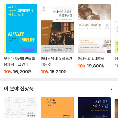
다.
--- p. 345
이것을 우리가 잘 아는 말로 바꾸면, “나라와 권세와 영광이 아버지께 영원
히 있사옵나이다”이다. 사도 바울이 확신에 찬 삶을 살 수 있었던 근거 또
한 확신에 찬 그의 기도 때문이었다. 그의 기도가 확신에 찰 수 있었던 것은
그 기도의 뿌리가 자신의 기도의 질이나 양에 있지 않고 기도를 들으시는
대상에 있었기 때문이다.
--- p. 359
모두가 자신의 믿음 없
하나님께 내 삶을 드린
하나님의 막내아들
레
음과 싸우고 있다
다는 것
10
19,800
1
%
원
10
16,200
10
15,210
%
%
원
원
이 분야 신상품