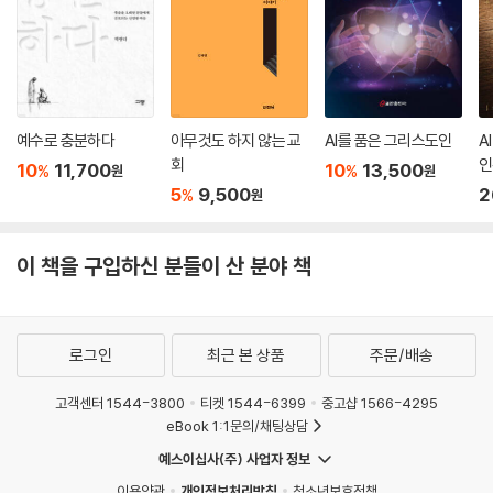
예수로 충분하다
아무것도 하지 않는 교
AI를 품은 그리스도인
A
회
인
10
11,700
10
13,500
%
%
원
원
5
9,500
2
%
원
이 책을 구입하신 분들이 산 분야 책
로그인
최근 본 상품
주문/배송
고객센터 1544-3800
티켓 1544-6399
중고샵 1566-4295
eBook 1:1문의/채팅상담
예스이십사(주) 사업자 정보
이용약관
개인정보처리방침
청소년보호정책