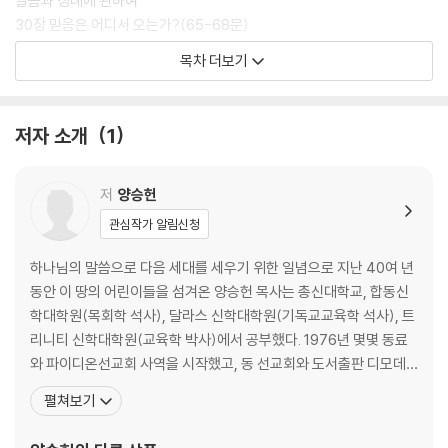
말씀과 성례에 관하여
때 반드시 회복해야 할 것이 교리 교육이다. 개혁교회들이 하이델베르크
30장 믿음은 어디서 오는가?(65-68문)
요리문답을 매 주일 설교하고, 교회와 가정과 학교에서 가르친 것처럼 우
31장 세례란 무엇인가?(69-71문)
목차 더보기
리도 복음의 기본으로 돌아가야 한다. 이 책은 어린이 사역자로 45년 동안
32장 세례에 대한 오해(72-74문)
헌신한 저자가 다음 세대와 다음 세대를 세우는 동역자들을 바른 믿음 위
33장 성찬은 왜 해야 하는가?(75-77문)
에 세울 목적으로 하이델베르크 요리문답을 심층적으로 풀어낸 강해서다.
34장 성찬은 어떻게 해야 하는가?(78-82문)
저자 소개
1
학술 목적보다는 교육과 목회 목적으로 쓰였다. 이 책은 흐트러진 신앙의
35장 천국의 열쇠(83-85문)
기준을 바로잡아주는 다림줄이 되어줄 것이다.
프리드리히 제후의 서문
저
양승헌
『하이델베르크 요리문답을 기초로 세우는 크리스천 믿음』 (하)권에서 다
3부 우리의 감사에 관하여
관심작가 알림신청
루는 내용은 무엇인가?
36장 왜 선행을 해야 하는가?(86-87문)
하이델베르크 요리문답의 2부와 3부 문답으로, 59문부터 129문의 내용
37장 참 회개와 참 선행(88-91문)
하나님의 말씀으로 다음 세대를 세우기 위한 일념으로 지난 40여 년
이 담겨 있다. 우리 2부 마지막에서는 구속의 원리인 칭의와 구속받은 크리
동안 이 땅의 어린이들을 섬겨온 양승헌 목사는 총신대학교, 합동신
스천이 지켜야 할 말씀과 성례(성찬)에 관하여 다룬다. 3부 ‘우리의 감사에
십계명에 관하여
학대학원(목회학 석사), 달라스 신학대학원(기독교교육학 석사), 트
관하여’에서는 십계명과 주기도에 관해 상세하게 설명한다.
38장 삶의 절대 기준선(92-93문)
리니티 신학대학원(교육학 박사)에서 공부했다. 1976년 몇몇 동료
39장 제1계명(94-95문)
와 파이디온선교회 사역을 시작했고, 동 선교회와 도서출판 디모데
40장 제2계명(96-98문)
의 대표를 역임했다. 합동신학대학원 교수를 역임하였고, 현재 GMF
펼쳐보기
41장 제3계명(99-102문)
(한국해외선교회) 이사장으로 섬기고 있다. 2001년 전인격적, 전생
42장 제4계명(103문)
애적, 전영역적, 전세대적인 통합 사역이 이루어지는 교육교회의 비