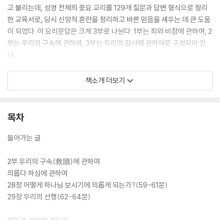
고 불리는데, 성경 전체의 중요 교리를 129개 질문과 답변 형식으로 정리
한 교육서로, 당시 신앙적 혼란을 정리하고 바른 믿음을 세우는 데 큰 도움
이 되었다. 이 요리문답은 크게 3부로 나뉜다. 1부는 죄와 비참에 관하여, 2
부는 우리의 구속에 관하여, 3부는 우리의 감사에 관하여로 구성되어 있
다.
왜 하이델베르크 요리문답인가?
책소개 더보기
그렇다면 오늘을 사는 우리에게 왜 하이델베르크 요리문답이 필요한가?
부패하고 타락한 교회와 신앙을 개혁해야 했던 당시의 상황과 우리의 현실
이 크게 다르지 않기 때문이다. 크리스천은 그리스도에 대한 믿음을 삶의
목차
동력으로 삼고, 다음 세대를 올바른 신앙 위에 세워야 할 책임이 있다. 문제
는 많은 다음 세대가 하나님과 교회를 등지고 떠나고 있다는 것이다. 이렇
들어가는 글
게 된 근본적 이유는 이들을 바른 믿음 위에 세워야 할 부모와 교사가 먼저
이 믿음 위에 서지 못했기 때문이다. 기둥이 썩은 집이 얼마나 버틸 수 있겠
2부 우리의 구속(救贖)에 관하여
는가? 다음 세대를 위해 믿음의 뼈대를 다시 세우는 일이 시급하다.
의롭다 하심에 관하여
28장 어떻게 하나님 보시기에 의롭게 되는가?(59-61문)
종교개혁가들이 목숨 걸고 지킨 바른 믿음의 원리를 이 시대 우리 믿음의
29장 우리의 선행(62-64문)
기준으로 삼아라
교회 건강에 빨간 신호등이 켜지고 다음 세대에 물려줄 신앙이 빈곤해질