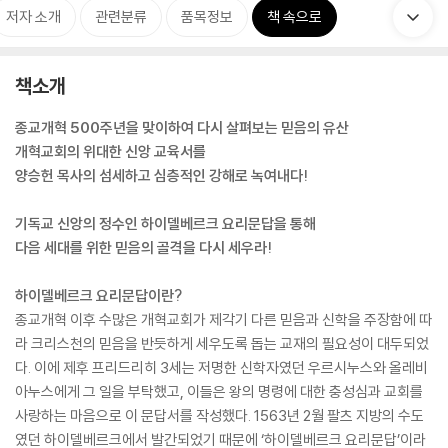
저자 소개
관련분류
품목정보
책 속으로
책소개
종교개혁 500주년을 맞이하여 다시 살펴보는 믿음의 유산
개혁교회의 위대한 신앙 교육서를
양승헌 목사의 섬세하고 심층적인 강해로 녹여내다!
기독교 신앙의 정수인 하이델베르크 요리문답을 통해
다음 세대를 위한 믿음의 골격을 다시 세우라!
하이델베르크 요리문답이란?
종교개혁 이후 수많은 개혁교회가 제각기 다른 믿음과 신학을 주장함에 따
라 크리스천의 믿음을 반듯하게 세우도록 돕는 교재의 필요성이 대두되었
다. 이에 제후 프리드리히 3세는 저명한 신학자였던 우르시누스와 올레비
아누스에게 그 일을 부탁했고, 이들은 왕의 명령에 대한 충성심과 교회를
사랑하는 마음으로 이 문답서를 작성했다. 1563년 2월 팔츠 지방의 수도
였던 하이델베르크에서 발간되었기 때문에 ‘하이델베르크 요리문답’이라