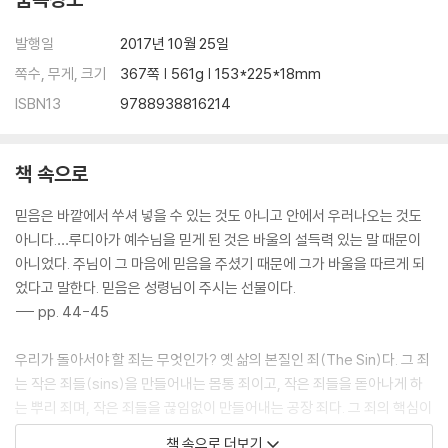
나오는 글
발행일
2017년 10월 25일
쪽수, 무게, 크기
367쪽 | 561g | 153*225*18mm
ISBN13
9788938816214
책 속으로
믿음은 바깥에서 쑤셔 넣을 수 있는 것도 아니고 안에서 우러나오는 것도
아니다.…루디아가 예수님을 믿게 된 것은 바울의 설득력 있는 말 때문이
아니었다. 주님이 그 마음에 믿음을 주셨기 때문에 그가 바울을 따르게 되
었다고 말한다. 믿음은 성령님이 주시는 선물이다.
--- pp. 44-45
우리가 돌아서야 할 죄는 무엇인가? 옛 삶의 본질인 죄(The Sin)다. 그 죄
는 작은 죄들(sins)을 만들어내는 몸통 죄이고, 작은 죄들을 돋아나게 하
는 뿌리 죄며, 작은 죄들을 끊임없이 만들어내는 공장 죄다. 그 죄의 핵심이
무엇인가? ‘나’다. 그 ‘나’는 언제나 하나님 대신 내가 하나님이 되고 싶어
책 속으로 더보기