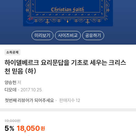
미리보기
사이즈비교
공유하기
소득공제
하이델베르크 요리문답을 기초로 세우는 크리스
천 믿음 (하)
양승헌
저
디모데
2017.10.25.
첫번째 리뷰어가 되어주세요
판매지수
12
19,000
원
5
18,050