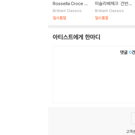
Rossella Croce 미
미슬리베체크: 건반
슬리베체크: 포르테
작품 전곡 외 (Mysliv
Brilliant Classics
Brilliant Classics
피아노와 바이올린을
ecek: Complete K
일시품절
일시품절
위한 전곡 (Myslivec
eyboard Works)
ek: Complete Mus
아티스트에게 한마디
ic for Fortepiano &
Violin)
댓글
0
고객센