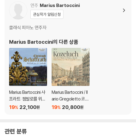
연주
Marius Bartoccini
관심작가 알림신청
클래식 피아노 연주자
Marius Bartoccini
의 다른 상품
Marius Bartoccini 샤
Marius Bartoccini / Il
프라트: 쳄발로를 위한
ario Gregoletto 코젤
12개의 독주곡 (Schaf
루흐: 네 손을 위한 피아
19
22,100
19
20,800
%
%
원
원
frath: XII Soli per il Ce
노 소나타 모음 (Kozel
mbalo)
uch: Complete Musi
c for Piano 4 Hands)
관련 분류