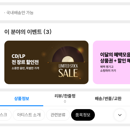
국내배송만 가능
이 분야의 이벤트
3
리뷰/한줄평
상품정보
배송/반품/교환
0
스크
아티스트 소개
관련분류
품목정보