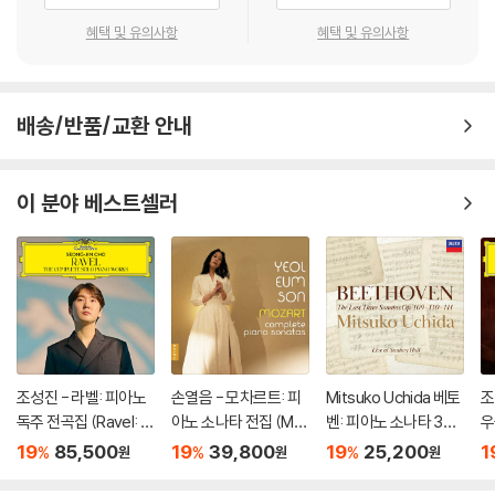
혜택 및 유의사항
혜택 및 유의사항
배송/반품/교환 안내
이 분야 베스트셀러
조성진 - 라벨: 피아노
손열음 - 모차르트: 피
Mitsuko Uchida 베토
조
독주 전곡집 (Ravel: T
아노 소나타 전집 (Mo
벤: 피아노 소나타 30-
우
he Complete Solo Pi
zart: Complete Pian
32번 (Beethoven: Pi
r 
19
85,500
19
39,800
19
25,200
1
%
%
%
원
원
원
ano Works) [3LP]
o Sonatas)
ano Sonatas Opp 10
io
9 110 & 111)
n