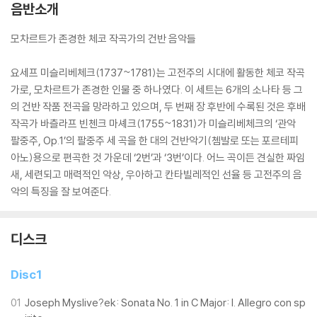
음반소개
모차르트가 존경한 체코 작곡가의 건반 음악들
요세프 미슬리베체크(1737~1781)는 고전주의 시대에 활동한 체코 작곡
가로, 모차르트가 존경한 인물 중 하나였다. 이 세트는 6개의 소나타 등 그
의 건반 작품 전곡을 망라하고 있으며, 두 번째 장 후반에 수록된 것은 후배
작곡가 바츨라프 빈첸크 마셰크(1755~1831)가 미슬리베체크의 ‘관악
팔중주, Op.1’의 팔중주 세 곡을 한 대의 건반악기(쳄발로 또는 포르테피
아노)용으로 편곡한 것 가운데 ‘2번’과 ‘3번’이다. 어느 곡이든 견실한 짜임
새, 세련되고 매력적인 악상, 우아하고 칸타빌레적인 선율 등 고전주의 음
악의 특징을 잘 보여준다.
디스크
Disc1
01
Joseph Myslive?ek: Sonata No. 1 in C Major: I. Allegro con sp