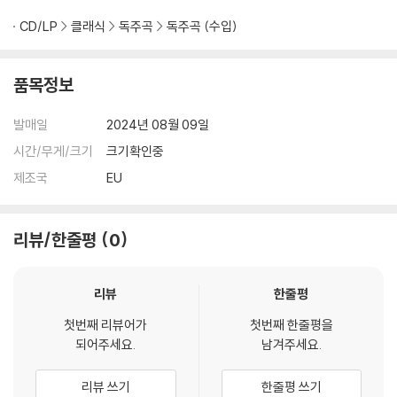
CD/LP
클래식
독주곡
독주곡 (수입)
품목정보
발매일
2024년 08월 09일
시간/무게/크기
크기확인중
제조국
EU
리뷰/한줄평
0
리뷰
한줄평
첫번째 리뷰어가
첫번째 한줄평을
되어주세요.
남겨주세요.
리뷰 쓰기
한줄평 쓰기