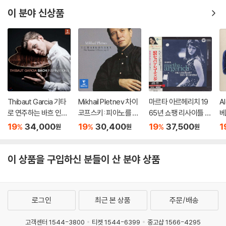
n)
이 분야 신상품
Thibaut Garcia 기타
Mikhail Pletnev 차이
마르타 아르헤리치 19
A
로 연주하는 바흐 인스
코프스키: 피아노를 위
65년 쇼팽 리사이틀 녹
베
퍼레이션 (Bach Inspir
한 6개의 소품과 사계
음 (Martha Argerich
3
19
34,000
19
30,400
19
37,500
1
%
%
%
원
원
원
ations) [UHQCD]
(Tchaikovsky: The
- The Legendary 19
v
Seasons, 6 Pieces
65 Chopin Recordin
Op
Op.21) [HQCD]
g) [SACD Hybrid]
H
이 상품을 구입하신 분들이 산 분야 상품
로그인
최근 본 상품
주문/배송
고객센터 1544-3800
티켓 1544-6399
중고샵 1566-4295