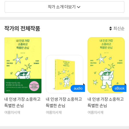
작가 소개 더보기
인스타 @heesoo_.love
유튜브 희수야사랑해
네이버 카페 느리게 걷는 방법
작가의 전체작품
최신순
내 인생 가장 소중하고
내 인생 가장 소중하고
내 인생 가장 소중하고
특별한 손님
특별한 손님
특별한 손님
여름의서재
여름의서재
여름의서재