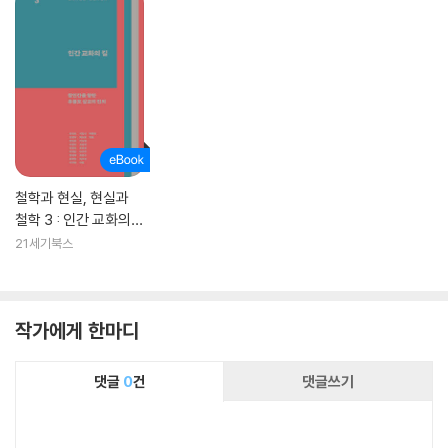
철학과 현실, 현실과
철학 3 : 인간 교화의
길
21세기북스
작가에게 한마디
댓글
0
건
댓글쓰기