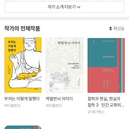
『철학과 현실 현실과 철학』(공저), 『고전티벳어문법』 (공역)을 비롯한 다
작가 소개 더보기
수의 저작이 있다.
작가의 전체작품
최신순
부처는 이렇게 말했다
백팔번뇌 이야기
철학과 현실, 현실과
철학 3 : 인간 교화의
바다출판사
바다출판사
길
21세기북스