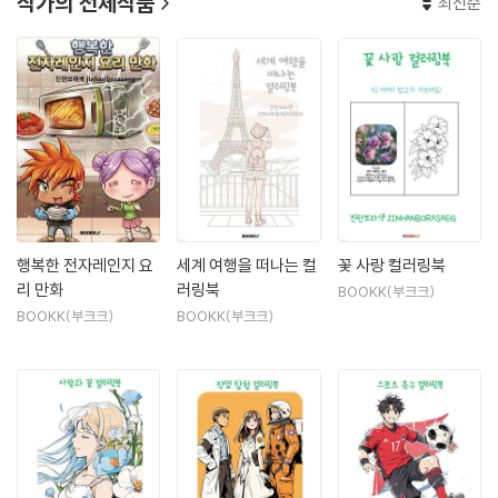
작가의 전체작품
최신순
행복한 전자레인지 요
세계 여행을 떠나는 컬
꽃 사랑 컬러링북
리 만화
러링북
BOOKK(부크크)
BOOKK(부크크)
BOOKK(부크크)