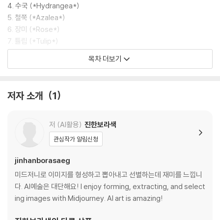
4. 수국 (*Hydrangea*)
5. 철쭉 (*Azalea*)
6. 장미 (*Rose*)
7. 튤립 (*Tulip*)
8. 벚꽃 (*Cherry Blossom*)
목차 더보기
9. 해바라기 (*Sunflower*)
10. 라일락 (*Lilac*)
11. 국화 (*Chrysanthemum*)
저자 소개
1
12. 연꽃 (*Lotus*)
13. 카네이션 (*Carnation*)
14. 아이리스 (*Iris*)
저 (AI활용)
진한보라색
15. 자스민 (*Jasmine*)
관심작가 알림신청
16. 라벤더 (*Lavender*)
17. 다알리아 (*Dahlia*)
jinhanborasaeg
18. 카모마일 (*Chamomile*)
미드저니로 이미지를 형성하고 뽑아내고 선별하는데 재미를 느낍니
19. 수련 (*Water Lily*)
다. AI예술은 대단해요! I enjoy forming, extracting, and select
20. 프리지아 (*Freesia*)
ing images with Midjourney. AI art is amazing!
21. 안개꽃 (*Baby's Breath*)
22. 아네모네 (*Anemone*)