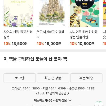
자연의 선물, 들꽃 컬러
쓰고 색칠하고 여행하
시니어를 위한 하하하
시
링북
라
병풍 만들기편
숫
10
13,500
10
18,000
10
10,800
1
%
%
%
원
원
원
이 책을 구입하신 분들이 산 분야 책
로그인
최근 본 상품
주문/배송
고객센터 1544-3800
티켓 1544-6399
중고샵 1566-4295
eBook 1:1문의/채팅상담
예스이십사(주) 사업자 정보