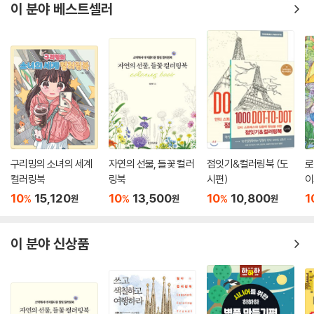
이 분야 베스트셀러
구리밍의 소녀의 세계
자연의 선물, 들꽃 컬러
점잇기&컬러링북 (도
로
컬러링북
링북
시편)
이
10
15,120
10
13,500
10
10,800
1
%
%
%
원
원
원
이 분야 신상품