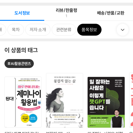
리뷰/한줄평
도서정보
배송/반품/교환
1
개
목차
저자 소개
관련분류
품목정보
이 상품의 태그
#AI활용콘텐츠