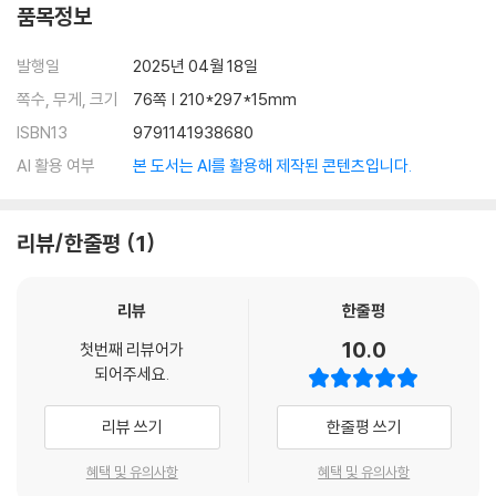
품목정보
발행일
2025년 04월 18일
쪽수, 무게, 크기
76쪽 | 210*297*15mm
ISBN13
9791141938680
AI 활용 여부
본 도서는 AI를 활용해 제작된 콘텐츠입니다.
리뷰/한줄평
1
리뷰
한줄평
10.0
첫번째 리뷰어가
되어주세요.
리뷰 쓰기
한줄평 쓰기
혜택 및 유의사항
혜택 및 유의사항