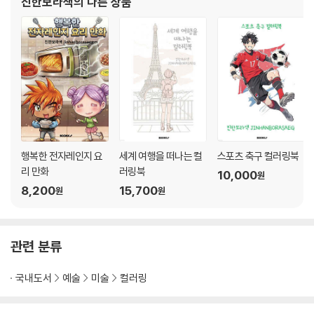
진한보라색
의 다른 상품
23. 에델바이스 (*Edelweiss*)
24. 수선화 (*Narcissus*)
25. 마가렛 (*Marguerite Daisy*)
26. 패랭이꽃 (*Pink (Dianthus)*)
27. 패션플라워 / 시계꽃 (*Passion Flower*)
28. 마리골드 (*Marigold*)
29. 코스모스 (*Cosmos*)
30. 나팔꽃 (*Morning Glory*)
31. 다알리아 (*Dahlia*)
행복한 전자레인지 요
세계 여행을 떠나는 컬
스포츠 축구 컬러링북
32. 나리꽃 / 백합 (*Lily*)
리 만화
러링북
10,000
원
33. 튤립나무꽃 (*Tulip Tree Blossom*)
8,200
15,700
원
원
34. 데이지 (*Daisy*)
35. 라넌큘러스 (*Ranunculus*)
36. 포인세티아 (*Poinsettia*)
관련 분류
국내도서
예술
미술
컬러링