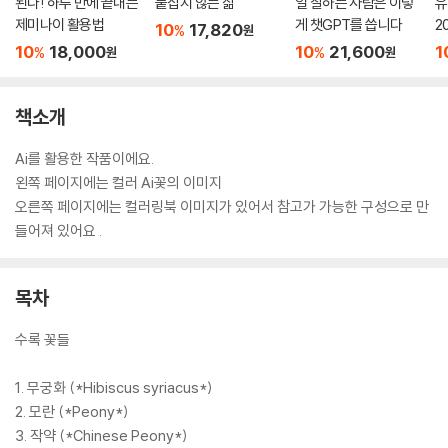
된다! 하루 만에 끝내는
붙잡지 않는 삶
일 잘하는 사람은 이렇
유
제미나이 활용법
게 챗GPT를 씁니다
2
10
17,820
%
원
10
18,000
10
21,600
1
%
%
원
원
책소개
Ai를 활용한 작품이에요.
왼쪽 페이지에는 컬러 Ai꽃의 이미지
오른쪽 페이지에는 컬러링북 이미지가 있어서 참고가 가능한 구성으로 만
들어져 있어요 .
목차
수록 꽃들
1. 무궁화 (*Hibiscus syriacus*)
2. 모란 (*Peony*)
3. 작약 (*Chinese Peony*)