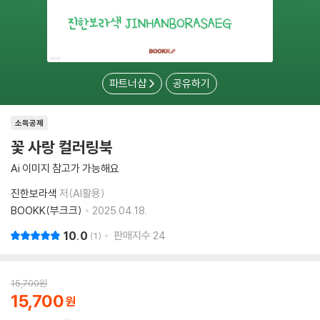
파트너샵
공유하기
소득공제
꽃 사랑 컬러링북
Ai 이미지 참고가 가능해요
진한보라색
저(AI활용)
BOOKK(부크크)
2025.04.18.
10.0
판매지수
24
1
15,700
원
15,700